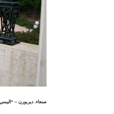
صنعاء. ديربورن – “اليمني