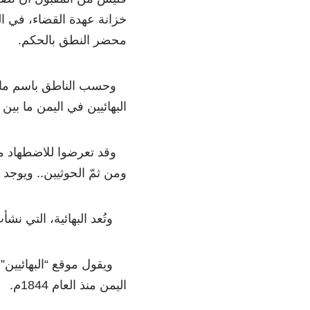
خزانة عهدة القضاء، في ا
محضر النطق بالحكم.
وحسب الناطق باسم ما تُع
البهائيين في اليمن ما بين
وقد تعرضوا للاضطهاد منذ
ومن ثمّ الحوثيين.. ويوج
وتُعد البهائية، التي نشأ
ويقول موقع “البهائيين” ف
اليمن منذ العام 1844م.