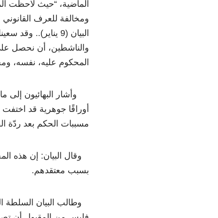
الماضية، “حيث لاحظت المن
ومخالفة للعرف القانوني
البيان (9 يناير).. 
والناشطين، أن نحصل عل
المحكوم عليه، نفسه، ومح
وأشار البهائيون إلى ما
أوراقًا جوهرية قد اختفت
مسببات الحكم بعد ردّة ال
وقال البيان: إن هذه الم
بسبب معتقدهم.
وطالب البيان السلطة الق
فليس من المقبول أن تصل