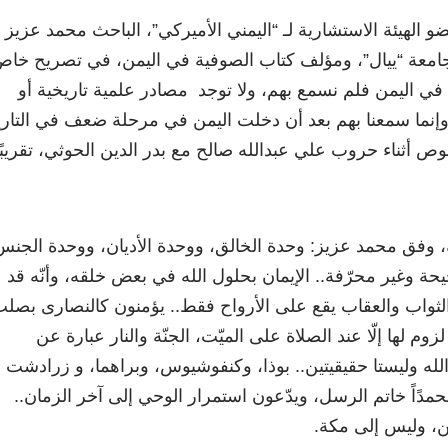
يئة الاستشارية لـ “اليمني الأميركي”، الباحث محمد عزيز 
امعة “ييال”، ومؤلف كتاب الصوفية في اليمن، في تصريح خاص
في اليمن فلم نسمع بهم، ولا توجد مصادر علمية تاريخية أو
 وإنما سمعنا بهم بعد أن دخلت اليمن في مرحلة ضعف في التار
أثناء حروب علي عبدالله صالح مع بدر الدين الحوثي، تقريبًاً
وفق محمد عزيز: وحدة الخالق، ووحدة الأديان، ووحدة الجنس
حة وغير محرّفة.. الإيمان بحلول الله في بعض خلقه، وأنّه قد
. الثواب والعقاب يقع على الأرواح فقط.. يؤمنون كالنصارى بصل
زوم لها إلّا عند الصلاة على الميّت، الجنّة والنار عبارة عن
له وليستا حقيقيتين.. بوذا، وكنفوشيوس، وبراهما، و زرادشت
 محمدًاً خاتم الرسل، ويدّعون استمرار الوحي إلى آخر الزمان..
ن، وليس إلى مكة.