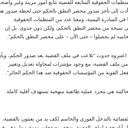
ظمات الحقوقية المتابعة للقضية تتابع أمور مريبة وغير واضحة
 أدت إلى تأخر صدور محضر النطق بالحكم حتى لحظة صدور هذ
وقد سعينا في المبادرة اليمنية، ومعنا عدد من المنظمات الحقوقية
ى نسخة من محضر النطق بالحكم، ولكن دون جدوى. بل إن
اميه لم يحصلوا – حتى الآن – على محضر النطق بالحكم”.
 اعتبروه حدوث “تلاعب في ملف القضية بعد صدور الحكم، وبأ
 من ملف القضية، مع وجود مؤشرات لمحاولة تعديل وتغيير
فعل القوية من المؤسسات الحقوقية ضد هذا الحكم الجائر”.
حاكمة هي مجرد عملية طائفية منهجية تستهدف أقلية كاملة
ضائية بالتدخل الفوري والحاسم لكف يد من يعبثون بالقضية،
 أيادٍ خفية لملف القضية، وتخفي صفحات مهمة منها، وهي في