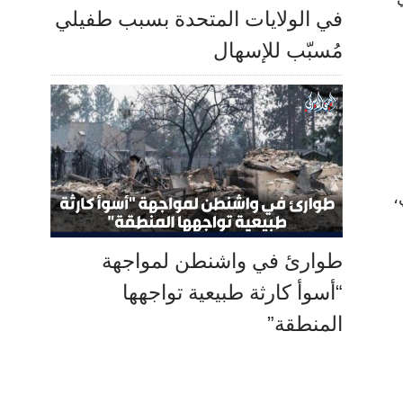
في الولايات المتحدة بسبب طفيلي
مُسبّب للإسهال
،
طوارئ في واشنطن لمواجهة
“أسوأ كارثة طبيعية تواجهها
المنطقة”