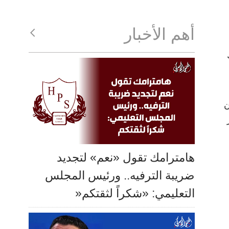
أهم الأخبار
ن
هامترامك تقول «نعم» لتجديد
ضريبة الترفيه.. ورئيس المجلس
التعليمي: «شكراً لثقتكم«