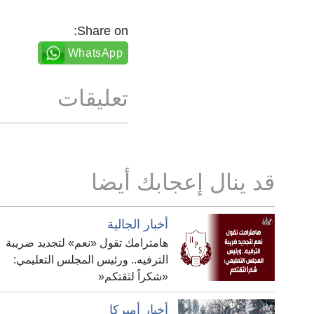
Share on:
WhatsApp
تعليقات
قد ينال إعجابك أيضا
أخبار الجالية
هامترامك تقول «نعم» لتجديد ضريبة
الترفيه.. ورئيس المجلس التعليمي:
«شكراً لثقتكم«
أخبار أميركا