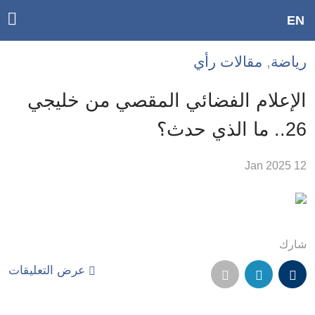
ggle
EN
ain
Accessibilit
رياضة
,
مقالات رأي
link
tion
الإعلام الفضائي المقصي من خليجي
لمحتوى
26.. ما الذي حدث؟
لرئيسي
لأقسام
12 Jan 2025
لرئيسية
Ski
t
Searc
شارك
عرض التعليقات