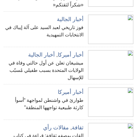
«شكراً لثقتكم«
أخبار الجالية
فوز تاريخي لعبد السيد على آلة إيباك في
الانتخابات التمهيدية
أخبار أميركا
,
أخبار الجالية
ميشيغان تعلن عن أول حالتي وفاة في
الولايات المتحدة بسبب طفيلي مُسبّب
للإسهال
أخبار أميركا
طوارئ في واشنطن لمواجهة “أسوأ
كارثة طبيعية تواجهها المنطقة”
ثقافة
,
مقالات رأي
القات بوصفه ثقافة: قراءة في كتاب