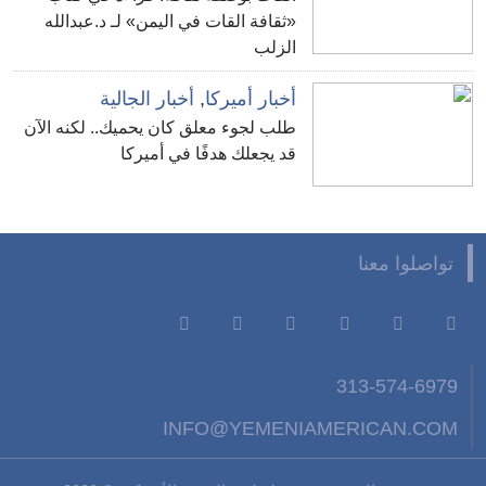
«ثقافة القات في اليمن» لـ د.عبدالله
الزلب
أخبار أميركا
,
أخبار الجالية
طلب لجوء معلق كان يحميك.. لكنه الآن
قد يجعلك هدفًا في أميركا
تواصلوا معنا
313-574-6979
INFO@YEMENIAMERICAN.COM