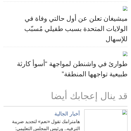
ميشيغان تعلن عن أول حالتي وفاة في
الولايات المتحدة بسبب طفيلي مُسبّب
للإسهال
طوارئ في واشنطن لمواجهة “أسوأ كارثة
طبيعية تواجهها المنطقة”
قد ينال إعجابك أيضا
أخبار الجالية
هامترامك تقول «نعم» لتجديد ضريبة
الترفيه.. ورئيس المجلس التعليمي: