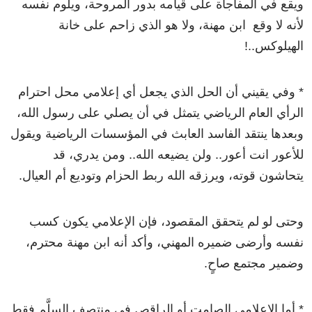
ويقع في المفاجأة على قيامه بدور المروحة، ويلوم نفسه
لأنه لا وقع ابن مهنة، ولا هو الذي زاحم على خانة
الهيلوكس..!
* وفي يقيني أن الحل الذي يجعل أي إعلامي محل احترام
الرأي العام الرياضي يتمثل في أن يصلي على رسول الله،
وبعدها ينتقد الفاسد العابث في المؤسسات الرياضية ويقول
للأعور انت أعور.. ولن يضيعه الله.. ومن يدري، قد
يتحاشون قوته، ويرزقه الله ربط الحزام وتوديع أم العيال.
وحتى لو لم يتحقق المقصود، فإن الإعلامي يكون كسب
نفسه وأرضى ضميره المهني، وأكد أنه ابن مهنة محترم،
وضمير مجتمع صاحٍ.
* أما الإعلامي الصامت أو الراقص في منتصف السلَّم فقط