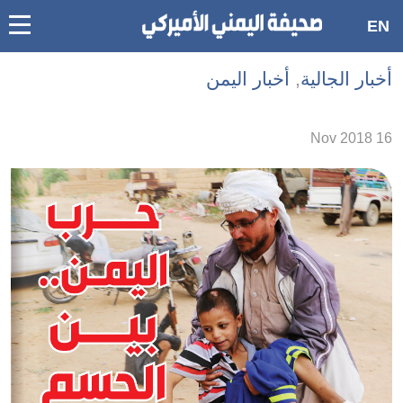
oggle
EN
main
Accessibilit
أخبار الجالية
,
أخبار اليمن
link
ation
16 Nov 2018
لمحتوى
لرئيسي
لأقسام
لرئيسية
Ski
t
Searc