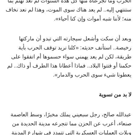
الحرب وما تجرعناه منها كل هذه السنوات لم نعد نهتم بما
ستنتهي إليه.. لم يعد هناك سوى الموت، وهذا لم نعد نخاف
منه؛ لأننا شبه أموات وإن كنا أحياء».
وبعد أن سكت وأشعل سيجارته التي تبدو أن ماركتها
رخيصة.. استأنف حديثه: «كلنا نريد توقف الحرب بأية
طريقة، لكن لم يعد يهمني سواء حسموها أم اتفقوا على
حكمنا أو فتتوا البلاد.. فماذا أعطانا هذا الطرف أو ذاك.. لم
يعطونا شيء سوى الحرب والدمار».
لا بد من تسوية
عبدالله صالح، رجل سبعيني يملك مخبرًا، وسط العاصمة
صنعاء، أعرب عن الحزن مما تتجرعه مدينة الحديدة من
ويلات العمليات العسكرية التي تتمدد في شوارع المدينة