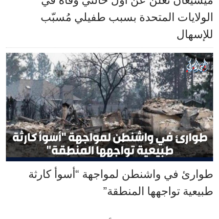
ميشيغان تعلن عن أول حالتي وفاة في
الولايات المتحدة بسبب طفيلي مُسبّب
للإسهال
طوارئ في واشنطن لمواجهة “أسوأ كارثة
طبيعية تواجهها المنطقة”