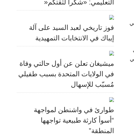
التعليمي: «شكراً لثقتكم«
ي
فوز تاريخي لعبد السيد على آلة
إيباك في الانتخابات التمهيدية
ي
ميشيغان تعلن عن أول حالتي وفاة
في الولايات المتحدة بسبب طفيلي
مُسبّب للإسهال
طوارئ في واشنطن لمواجهة
“أسوأ كارثة طبيعية تواجهها
المنطقة”