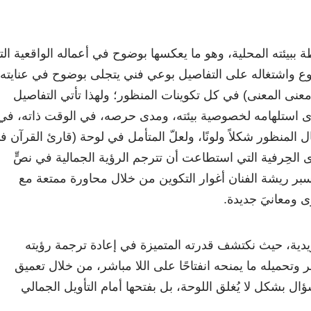
ببيئته المحلية، وهو ما يعكسها بوضوح في أعماله الواقعية الت
ضوع واشتغاله على التفاصيل بوعي فني يتجلى بوضوح في عنايته
(معنى المعنى) في كل تكوينات المنظور؛ ولهذا تأتي التفاصيل
دى استلهامه لخصوصية بيئته، ومدى حرصه، في الوقت ذاته، في
 المنظور شكلاً ولونًا، ولعلّ المتأمل في لوحة (قارئ القرآن ف
لحِرفية التي استطاعت أن تترجم الرؤية الجمالية في نصٍّ
ر ريشة الفنان أغوار التكوين من خلال محاورة ممتعة مع
ى ومعانيَ جديدة.
يدية، حيث نكتشف قدرته المتميزة في إعادة ترجمة رؤيته
وتحميله ما يمنحه انفتاحًا على اللا مباشر، من خلال تعميق
ؤال بشكل لا يُغلق اللوحة، بل بفتحها أمام التأويل الجمالي