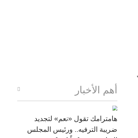
أهم الأخبار
هامترامك تقول «نعم» لتجديد
ضريبة الترفيه.. ورئيس المجلس