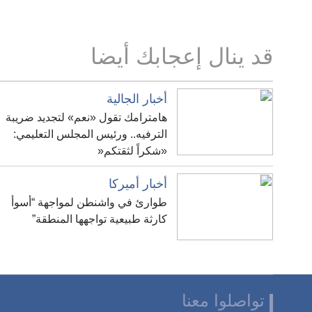
قد ينال إعجابك أيضا
أخبار الجالية
هامترامك تقول «نعم» لتجديد ضريبة
الترفيه.. ورئيس المجلس التعليمي:
«شكراً لثقتكم«
أخبار أميركا
طوارئ في واشنطن لمواجهة “أسوأ
كارثة طبيعية تواجهها المنطقة”
تواصلوا معنا