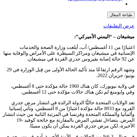
طباعة المقال
عرض التعليقات
ميشيغان – “اليمني الأميركي”:
اعتبارًا من 11 أغسطس/ آب، أبلغت وزارة الصحة والخدمات
الإنسانية في ميشيغان ومراكز السيطرة على الأمراض والوقاية منها
عن 92 حالة إصابة بفيروس جدري القردة في ميشيغان.
وشهد الرقم ارتفاعًا منذ تأكيد الحالة الأولى من قِبل الوزارة في 29
يونيو/ حزيران 2022.
في ولاية نيويورك، كان هناك 1960 حالة مؤكدة حتى 8 أغسطس،
وفي وايومنغ لم تكن هناك حالات مؤكدة حتى 12 أغسطس.
تعد الولايات المتحدة حاليًّا الدولة الرائدة في انتشار مرض جدري
القرود مع 8933 حالة مؤكدة اعتبارًا من 8 أغسطس، وتأتي إسبانيا
وألمانيا والمملكة المتحدة وفرنسا في المرتبة الثانية من حيث انتشار
المرض. يتضاءل تفشي المرض بالمقارنة مع جائحة كوفيد -19
الأخيرة، لكن مرض جدري القردة يمكن أن يكون مميتًا.
في حوالي 3-6% من الحالات في الآونة الأخيرة، أدى فيروس جدري