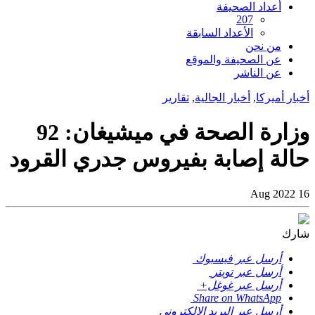
أعداد الصحيفة
207
الأعداد السابقة
من نحن
عن الصحيفة والموقع
عن الناشر
أخبار أميركا
,
أخبار الجالية
,
تقارير
وزارة الصحة في ميشيغان: 92
حالة إصابة بفيروس جدري القرود
16 Aug 2022
شارك
أرسل عبر فيسبوك
أرسل عبر تويتر
أرسل عبر غوغل+
Share on WhatsApp
أرسل عبر البريد الإلكتروني