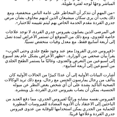
المباشر وجهًا لوجه لفترة طويلة.
«
من المهم أن نتذكر أن المخاطر على عامة الناس منخفضة، ومع
ذلك يجب أن يرى سكان ميشيغان الذين لديهم مخاوف بشأن مرض
جدري القردة مقدم الخدمة الخاص بهم ليتم تقييمه للاختبار
»
.
في المرضى الذين يصابون بفيروس جدري القردة، لا توجد علاجات
خاصة للعدوى، ومع ذلك من المتوقع أن تستمر الأعراض لمدة تصل
إلى أربعة أسابيع فقط، مع معدل وفيات منخفض نسبيًّا.
«
[فيروس جدري القرود] معدٍ عند وجود طفح جلدي وحتى الجرب
»
يقرأ بيان صحفي من الوزارة..
«
تظهر الأعراض بشكل عام بعد أسبوع
إلى أسبوعين من التعرض والعدوى، وغالبًا ما يستمر الطفح الجلدي
من أسبوعين إلى أربعة أسابيع
».
أشارت البيانات الأولية إلى أن عددًا كبيرًا من الحالات الأولية كان
يتألف من رجال يمارسون الجنس مع رجال، ومع ذلك تريد الوكالات
الصحية التأكيد بشدة على أن أي شخص بغض النظر عن ميوله
الجنسية، يمكن أن يصاب بفيروس جدري القردة، بل وينشره.
الفيروس نفسه مشابه وراثيًّا لفيروس الجدري، مما دفع العديد من
الباحثين إلى الاعتقاد بأن الأدوية المضادة للفيروسات المطورة
للحماية من الجدري يمكن استخدامها للوقاية من عدوى فيروس
جدري القردة وعلاجها قريبًا.