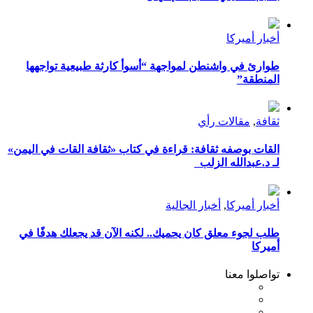
أخبار أميركا
طوارئ في واشنطن لمواجهة “أسوأ كارثة طبيعية تواجهها
المنطقة”
ثقافة
,
مقالات رأي
القات بوصفه ثقافة: قراءة في كتاب «ثقافة القات في اليمن»
لـ د.عبدالله الزلب
أخبار أميركا
,
أخبار الجالية
طلب لجوء معلق كان يحميك.. لكنه الآن قد يجعلك هدفًا في
أميركا
تواصلوا معنا