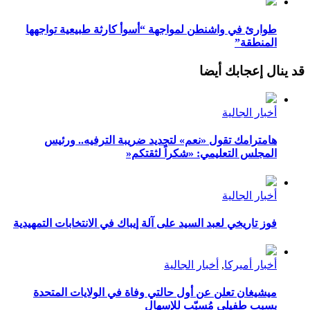
طوارئ في واشنطن لمواجهة “أسوأ كارثة طبيعية تواجهها
المنطقة”
قد ينال إعجابك أيضا
أخبار الجالية
هامترامك تقول «نعم» لتجديد ضريبة الترفيه.. ورئيس
المجلس التعليمي: «شكراً لثقتكم«
أخبار الجالية
فوز تاريخي لعبد السيد على آلة إيباك في الانتخابات التمهيدية
أخبار أميركا
,
أخبار الجالية
ميشيغان تعلن عن أول حالتي وفاة في الولايات المتحدة
بسبب طفيلي مُسبّب للإسهال