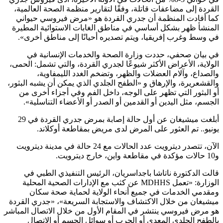
القردة إلى مضاعفات قاتلة، وفقًا لتقارير منظمة الصحة العالمية،
كما أفادت المنظمة أن جدري القردة هو
«
مرض فيروسي حيواني
المنشأ ظهر بشكل أساسي في مناطق الغابات الاستوائية المطيرة
في وسط وغرب إفريقيا، ويتم تصديره أحيانًا إلى مناطق أخرى
»
.
في بيان صحفي، حددت وزارة الصحة والخدمات الإنسانية في
الولاية، الأعراض الأكثر شيوعًا لجدري القردة، والتي تشمل: الحمى،
والصداع، وآلام العضلات والظهر، وتضخم الغدد الليمفاوية،
والقشعريرة، والإرهاق و
«
الطفح الجلدي الذي يمكن أن يشبه البثور،
أو البثور التي تظهر على الوجه، داخل الفم وفي أجزاء أخرى من
الجسم، مثل اليدين أو القدمين أو الصدر أو الأعضاء التناسلية
»
.
أبلغت ميشيغان عن أول حالة إصابة بمرض جدري القردة في 29
يونيو.. تم العثور على المرض لدى مريض بمقاطعة أوكلاند.
الآن، تتصدر ديترويت عدد الحالات مع 24 حالة في مدينة ديترويت
و10 حالات مؤكدة في مقاطعة واين، خارج ديترويت.
قالت الدكتورة ناتاشا باجداسريان، الرئيس التنفيذي الطبي في
الوزارة:
«
تعمل MDHHS عن كثب مع الإدارات الصحية المحلية
ومقدمي الخدمات في جميع أنحاء الولاية لحماية صحة سكان
ميشيغان من خلال الاكتشاف والاستجابة السريعة
»
،
«
جدري القردة
هو مرض فيروسي ينتشر في المقام الأول من خلال الاتصال المباشر
بالطفح الجلدي المعدي أو الجرب أو سوائل الجسم أو الاتصال