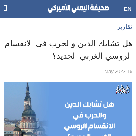
ggle
EN
ain
Accessibilit
تقارير
link
tion
هل تشابك الدين والحرب في الانقسام
لمحتوى
الروسي الغربي الجديد؟
لرئيسي
لأقسام
16 May 2022
لرئيسية
Ski
t
Searc