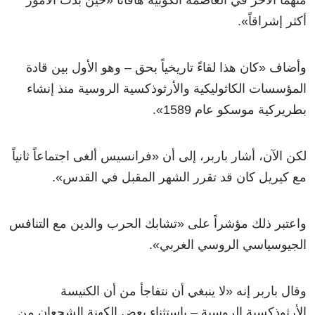
منهما الآخر في العاصمة الكوبية هافانا
«
حين بدت الأمور
أكثر إشراقاً
»
.
وأضاف
«
كان هذا لقاءً تاريخياً بحق – وهو الأول بين قادة
المؤسسات الكاثوليكية والأرثوذكسية الروسية منذ إنشاء
بطريركية موسكو عام 1589
»
.
لكن الآن، أشار باربر، إلى أن
«
فرانسيس ألغى اجتماعاً ثانياً
مع كيريل كان قد تقرر الشهر المقبل في القدس
»
.
واعتبر ذلك مؤشراً على
«
تشابك الحرب والدين مع التنافس
الجيوسياسي الروسي الغربي
»
.
وقال باربر إنه
«
لا ينبغي أن نتفاجأ من أن الكنيسة
الأرثوذكسية الروسية – باستثناء بعض الكهنة الشجعان من