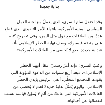
بداية جديدة
وقد احتفلَ سام السري، الذي يعملُ مع لجنة العمل
السياسي اليمنية الأميركية، بانتهاء الأمر التنفيذي الذي قطعَ
عددًا مِن العلاقات مع دول مثل اليمن، وفي تصريحٍ كتبه
على منصّة فيسبوك، وصفَ نهاية الحظر الإسلامي بأنه
«بداية جديدة لعددٍ لا يُحصى من العائلات الأميركية».
وكتبَ السري: «إنه أمرٌ رسميّ: معًا، أنهينا الحظر
الإسلامي!»، «بعد أربع سنوات من الدعوة الدؤوبة التي
يقودها المجتمع المحلّي، ألغى الرئيس بايدن الحظْر
الإسلامي، واليوم يُمثِّلُ بدايةً جديدةً لعددٍ لا يُحصى من
العائلات الأميركية التي عانتْ من ألمٍ لا يُمكِنُ قياسه بسبب
انفصالها عن أحبائها».