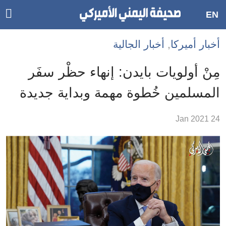
ggle
EN
ain
Accessibilit
أخبار أميركا
,
أخبار الجالية
link
tion
مِنْ أولويات بايدن: إنهاء حظْر سفَر
لمحتوى
المسلمين خُطوة مهمة وبداية جديدة
لرئيسي
لأقسام
24 Jan 2021
لرئيسية
Ski
t
Searc