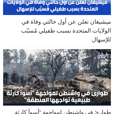
ميشيغان تعلن عن أول حالتي وفاة في
الولايات المتحدة بسبب طفيلي مُسبّب
للإسهال
طوارئ في واشنطن لمواجهة “أسوأ كارثة