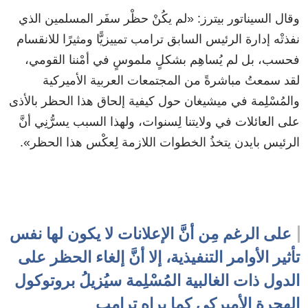
وقال السيناتور بيترز: «لم يكُنْ حظْر سفَر المسلمين الذي
نفذتْه إدارة الرئيس السابق ترامب تمييزيًّا ومثيرًا للانقسام
فحسب، بل لم يُساهِم بشكلٍ ملموسٍ في أمْننا القومي،
لقد سمعتُ مباشرةً من المجتمعات العربية الأميركية
والمُسْلِمة في ميشيغان حول كيفية إلحاق هذا الحظر بالأذى
على العائلات في ولايتنا لِسنوات، ولهذا السبب يسرُّنِي أنَّ
الرئيس بايدن يتخذُ الخطوات اللازمة لِعكْس هذا الحظر».
على الرغم مِن أنَّ الإعلانات لا يكون لها نفس
تأثير الأوامر التنفيذية، إلا أنَّ إلغاء الحظر على
الدول ذات الغالبية المُسْلِمة سيُزيلُ بروتوكول
الهجرة الأميركي كما يراه ترامب