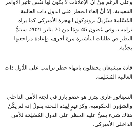
وعلى الرغم مِنْ أنَّ الإعلانات لا يكون لها نفْس تأثير الأوامر
التنفيذية، إلا أنَّ إلغاء الحظر على الدول ذات الغالبية
المُسْلِمة سيُزِيلُ بروتوكول الهجرة الأميركي كما يراه
ترامب، وفي غضونِ 45 يومًا من 20 يناير 2021، سيتمُّ
النظر في طلبات التأشيرة مرة أخرى، وإعادة مراجعتها
بجدِّية.
قادة ميشيغان يحتفلون بانتهاء حظر ترامب على الدُّول ذات
الغالبية المُسْلِمة.
السيناتور غاري بيترز هو عضو بارز في لجنة الأمن الداخلي
والشؤون الحكومية، وكزعيمٍ لِهذه اللجنة يقولُ إنه لم يكُنْ
هناك شيء ينصُّ عليه الحظر على الدول المُسْلِمَة للأمن
الداخلي الأميركي.