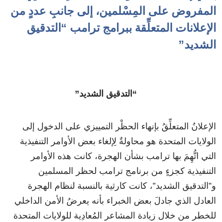
المفروض على المِسْلمين، إلى جانبِ عددٍ من
الإعلانات المتعلِّقة ببرامج ترامب “التدقيق
الشديد”
“التدقيق الشديد”
الإعلانُ المتعلِّقُ بإنهاء الحظْر التمييزي على الدخول إلى
الولايات المتحدة هو محاولةٌ لِإلغاء بعض الأوامر التنفيذية
التي اتُّهِمَ بها ترامب بشأن الهجرة، كانت هذه الأوامر
التنفيذية كجزءٍ من برنامج ترامب لحظر المسلمين
و”التدقيق الشديد”، كانت كارثية بالنسبة لنظام الهجرة
العادل الذي جادلَ بعض الخبراء بأنه يعرضُ الأمن الداخلي
للخطر من خلال زيادة المشاعر المُعادِية للولايات المتحدة