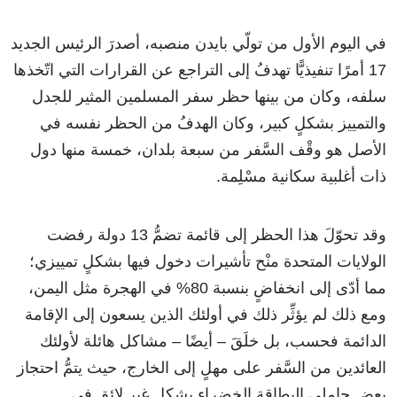
في اليوم الأول من تولّي بايدن منصبه، أصدرَ الرئيس الجديد
17 أمرًا تنفيذيًّا تهدفُ إلى التراجع عن القرارات التي اتّخذها
سلفه، وكان من بينها حظر سفر المسلمين المثير للجدل
والتمييز بشكلٍ كبير، وكان الهدفُ من الحظر نفسه في
الأصل هو وقْف السَّفر من سبعة بلدان، خمسة منها دول
ذات أغلبية سكانية مسْلِمة.
وقد تحوّلَ هذا الحظر إلى قائمة تضمُّ 13 دولة رفضت
الولايات المتحدة منْح تأشيرات دخول فيها بشكلٍ تمييزي؛
مما أدّى إلى انخفاضٍ بنسبة 80% في الهجرة مثل اليمن،
ومع ذلك لم يؤثِّر ذلك في أولئك الذين يسعون إلى الإقامة
الدائمة فحسب، بل خلَقَ – أيضًا – مشاكل هائلة لأولئك
العائدين من السَّفر على مهلٍ إلى الخارج، حيث يتمُّ احتجاز
بعض حاملي البطاقة الخضراء بشكلٍ غير لائقٍ في