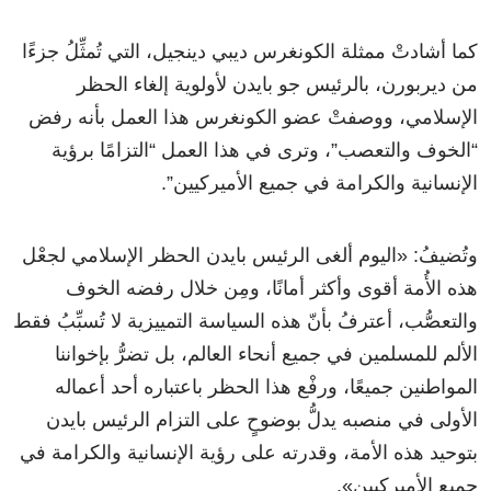
كما أشادتْ ممثلة الكونغرس ديبي دينجيل، التي تُمثِّلُ جزءًا
من ديربورن، بالرئيس جو بايدن لأولوية إلغاء الحظر
الإسلامي، ووصفتْ عضو الكونغرس هذا العمل بأنه رفض
“الخوف والتعصب”، وترى في هذا العمل “التزامًا برؤية
الإنسانية والكرامة في جميع الأميركيين”.
وتُضيفُ: «اليوم ألغى الرئيس بايدن الحظر الإسلامي لجعْل
هذه الأُمة أقوى وأكثر أمانًا، ومِن خلال رفضه الخوف
والتعصُّب، أعترفُ بأنّ هذه السياسة التمييزية لا تُسبِّبُ فقط
الألم للمسلمين في جميع أنحاء العالم، بل تضرُّ بإخواننا
المواطنين جميعًا، ورفْع هذا الحظر باعتباره أحد أعماله
الأولى في منصبه يدلُّ بوضوحٍ على التزام الرئيس بايدن
بتوحيد هذه الأمة، وقدرته على رؤية الإنسانية والكرامة في
جميع الأميركيين».