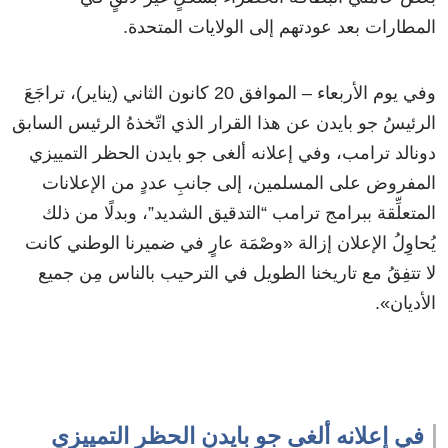
المطارات بعد عودتهم إلى الولايات المتحدة.
وفي يوم الأربعاء – الموافق 20 كانون الثاني (يناير)، تراجَعَ
الرئيسُ جو بايدن عن هذا القرار الذي اتّخذهُ الرئيس السابق
دونالد ترامب، وفي إعلانه ألغى جو بايدن الحظر التمييزي
المفروض على المسلمين، إلى جانبِ عددٍ من الإعلانات
المتعلِّقة ببرامج ترامب “التدقيق الشديد”، وبدلًا من ذلك
يُحاوِلُ الإعلان إزالة «وصْمَة عارٍ في ضميرنا الوطني كانت
لا تتفِقُ مع تاريخنا الطويل في الترحيب بالناس مِن جميع
الأديان».
في إعلانه ألغى جو بايدن الحظر التمييزي