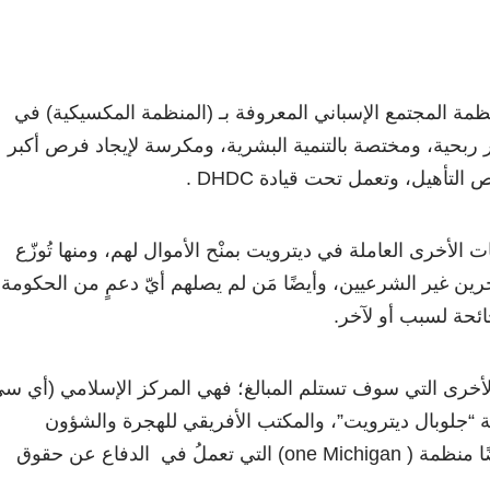
منظمة المجتمع الإسباني المعروفة بـ (المنظمة المكسيكية) في
ربحية، ومختصة بالتنمية البشرية، ومكرسة لإيجاد فرص أكبر
لتأهيل، وتعمل تحت قيادة DHDC .
الأخرى العاملة في ديترويت بمنْح الأموال لهم، ومنها تُوزّع
ين غير الشرعيين، وأيضًا مَن لم يصلهم أيّ دعمٍ من الحكومة
ائحة لسبب أو لآخر.
لأخرى التي سوف تستلم المبالغ؛ فهي المركز الإسلامي (أي س
“جلوبال ديترويت”، والمكتب الأفريقي للهجرة والشؤون
الاجتماعية (ABISA)، وأيضًا منظمة ( one Michigan) التي تعملُ في الدفاع عن حقوق