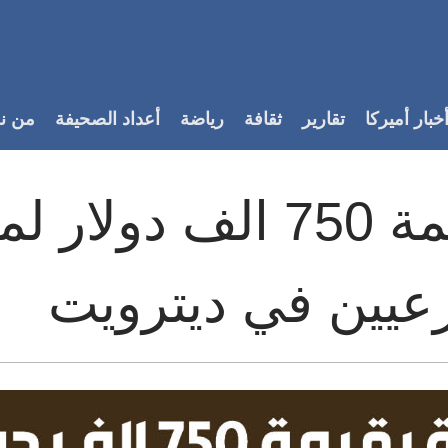
خبار أميركا
تقارير
ثقافة
رياضة
أعداد الصحيفة
من ن
مِنحة بقيمة 750 الف
عيين في ديترويت