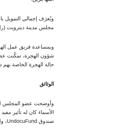
مجلس مدينة ديترويت (راكي
وبمساعدة فريق عمل الهج
شؤون الهجرة، تمكّنت عضو
حالة الهجرة الخاصة بهم د
الوثائق
وأوضحت عضو المجلس ا
الأسماء كان له تأثير مفي
صندوق UndocuFund، والنظام الذي سيضمنُ من خلاله توزيع الأموال.