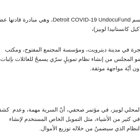
ويُعرَف إجمالي التمويل باسم Detroit COVID-19 UndocuFund، وهي مبادرة قادته
ل كانستانيدا لوبيز)،
رة في مدينة ديترويت، ومؤسسة المجتمع المفتوح، ومكتب
 المجلس من إنشاء نظام تمويلٍ سرّي يسمحُ للعائلات بإثبات
ون أيّة مواجهة موثقة.
لمحلي
لوبيز
، في مؤتمر صحفي، أنّ السرية مهمة، وعدم كش
د في كثير من الأشياء، مثل التمويل الخاص المستخدم لإنشاء