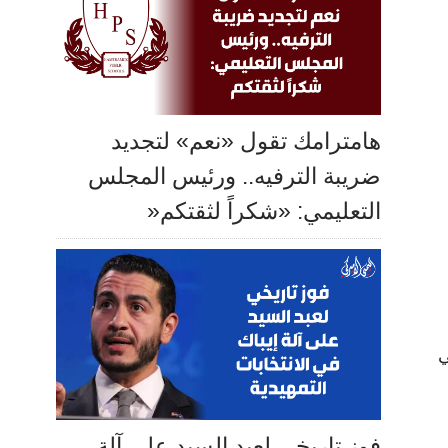
هامترامك تقول «نعم» لتجديد
ضريبة الترفيه.. ورئيس المجلس
التعليمي: «شكراً لثقتكم«
ي
فوز تاريخي لعبد السيد على آلة