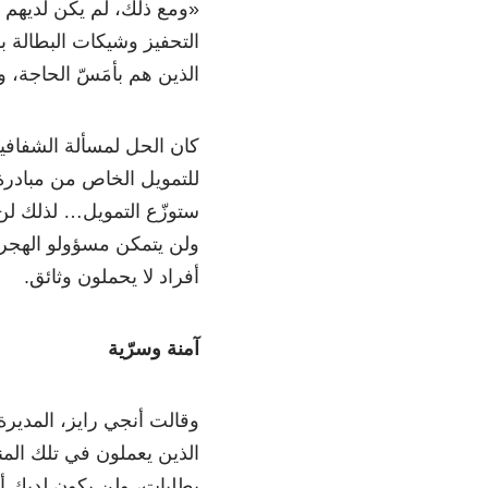
«ومع ذلك، لم يكن لديهم 
التحفيز وشيكات البطالة
الذين هم بأمَسّ الحاجة، 
كان الحل لمسألة الشفافي
للتمويل الخاص من مبادرة 
ستوزّع التمويل… لذلك لن
ولن يتمكن مسؤولو الهجرة 
أفراد لا يحملون وثائق.
آمنة وسرّية
وقالت أنجي رايز، المديرة
الذين يعملون في تلك ال
بطلبات، ولن يكون لديك أ