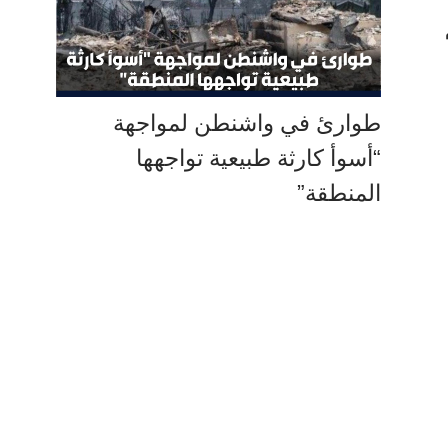
طوارئ في واشنطن لمواجهة
“أسوأ كارثة طبيعية تواجهها
المنطقة”