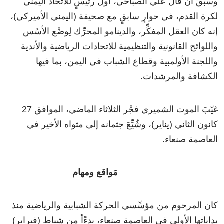
وسبقَ أنْ قال علي الصباحي، أول رئيسٍ للاتحاد اليمني
لكرة القدم، في حوارٍ سابقٍ مع صحيفة (اليمني الأميركي)،
إنه كان العقل المفكِّر، والدينامو المحرِّك لِوضْع الأسُس
واللوائح القانونية والتنظيمية للاتحادات الرياضية والأندية
واللجنة الأولمبية وقطاع الشباب في اليمن، بما فيها
الكشافة والمرشدات.
غيّبَ الموت الشميري فجْر الثلاثاء الماضي، الموافق 27
كانون الثاني (يناير)، وشُيِّعَ جثمانه إلى مثواه الأخير في
العاصمة صنعاء.
مَواقع ومهام
كان المرحوم من مؤسِّسي الحركة الشبابية والرياضية منذ
بداياتها الأولى في العاصمة صنعاء، بدءًاً من شباط (فبراير)