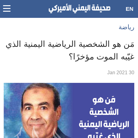
oggle
EN
main
Accessibilit
رياضة
link
ation
مَن هو الشخصية الرياضية اليمنية الذي
لمحتوى
غيّبه الموت مؤخرًا؟
لرئيسي
لأقسام
30 Jan 2021
لرئيسية
Ski
t
Searc