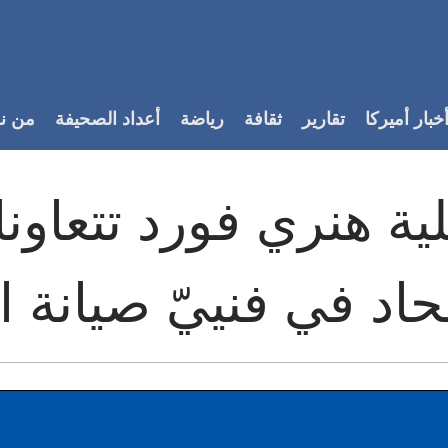
خبار أميركا
تقارير
ثقافة
رياضة
أعداد الصحيفة
من ن
لية هنري فورد تتعاون
حاد في فنييّ صيانة