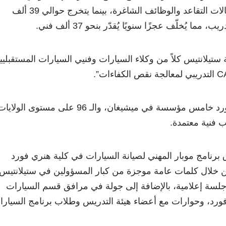
فني جديد سنويًا لتغطية حالات التقاعد والوظائف الشاغرة، بينما يتخرج حوالي 39 ألف
ا يُخلّف عجزًا سنويًا يُقدّر بنحو 37 ألف فني.
 ستيلانتيس كلاً من وكلاء السيارات وفنيي السيارات المستقبليي
وقال: تُصبح كلية هنري فورد خامس مؤسسة في ميشيغان، والـ 96 على مستوى الولاي
يب فنية معتمدة.
اق برنامج موبار المهني لصيانة السيارات في كلية هنري فورد
نيسان من خلال كلمات عامة موجزة من كبار المسؤولين في ستيلانتيس
 جلسة إعلامية، بالإضافة إلى جولة في مرافق قسم السيارات
ورد، وحوارات مع أعضاء هيئة التدريس وطلاب برنامج السيارا