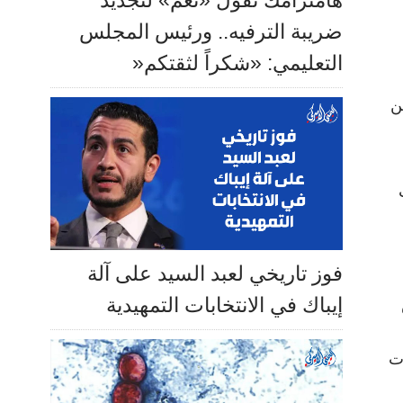
هامترامك تقول «نعم» لتجديد
ضريبة الترفيه.. ورئيس المجلس
التعليمي: «شكراً لثقتكم«
ن
ات
فوز تاريخي لعبد السيد على آلة
إيباك في الانتخابات التمهيدية
ت