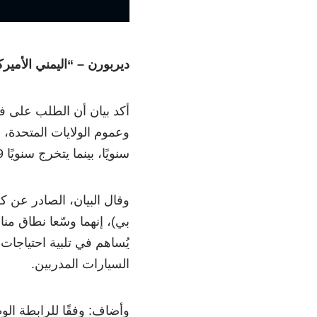
ديربورن – “اليمني الأمير
أكد بيان أن الطلب على ف
سنويًا، بينما يتخرج سنويًا 39 ألف طالب في برامج التدريب.
وقال البيان، الصادر عن ك
بي)، إنهما وسّعا نطاق من
يُساهم في تلبية احتياجات
السيارات المدربين.