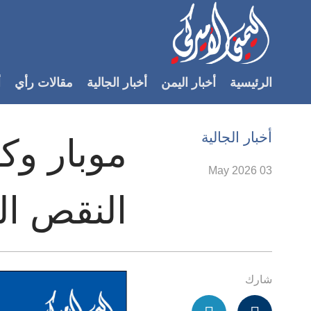
Accessibilit
link
لمحتوى
الرئيسية
أخبار اليمن
أخبار الجالية
مقالات رأي
أ
لرئيسي
لأقسام
لرئيسية
أخبار الجالية
موبار وك
Ski
t
03 May 2026
Searc
النقص ال
شارك