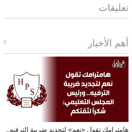
تعليقات
أهم الأخبار
هامترامك تقول «نعم» لتجديد ضريبة الترفيه..