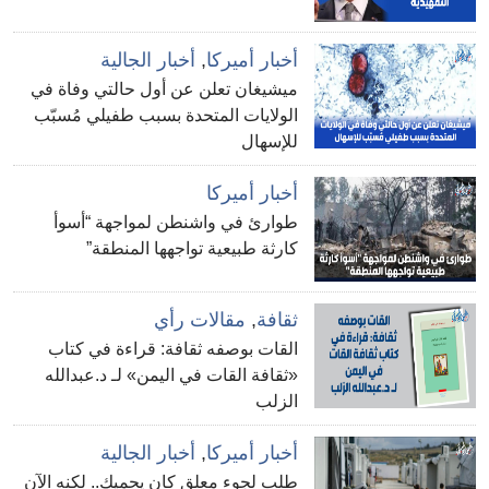
أخبار أميركا
,
أخبار الجالية
ميشيغان تعلن عن أول حالتي وفاة في
الولايات المتحدة بسبب طفيلي مُسبّب
للإسهال
أخبار أميركا
طوارئ في واشنطن لمواجهة “أسوأ
كارثة طبيعية تواجهها المنطقة”
ثقافة
,
مقالات رأي
القات بوصفه ثقافة: قراءة في كتاب
«ثقافة القات في اليمن» لـ د.عبدالله
الزلب
أخبار أميركا
,
أخبار الجالية
طلب لجوء معلق كان يحميك.. لكنه الآن