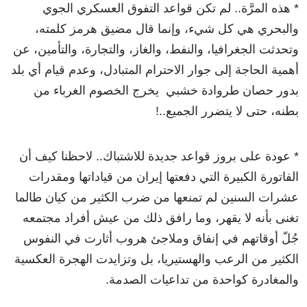
* هذه المرَّة.. لم تكن قواعد التفوق العسكري الجوي
والبحري هي كل شيء، وإنما قال مضيق هرمز كلمته،
وتحدثت الجغرافيا، والنفط، والغاز، والتجارة، والتأمين، عن
أهمية الحاجة إلى جوار الاحترام المتبادل، وعدم قيام أي بلد
بدور حصان طروادة خشبي يخرج الخصوم الغرباء من
بطنه، حتى لا يتضرر الجميع..!
* عودة على بروز قواعد جديدة للاشتباك.. لاحظنا كيف أن
الفاتورة الكبيرة التي دفعتها إيران من قياداتها ومقدرات
عشرات السنين لم تمنعها من ضرب الكثير من كيان طالما
تغنى بأنه لا يقهر، وما رافق ذلك من عيش أفراد مجتمعه
جُلّ أوقاتهم في إنفاق وملاجئ هروب أثارت في النفوس
الكثير من الرعب والهستيريا، بل وتزايدت الهجرة العكسية
والمغادرة كواحدة من تداعيات الصدمة.