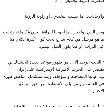
انتصرت أمريكا والكيان..؟ “لا”
والإجابات.. إما حسب التخندق.. أو زاوية الرؤية.
وبين القول والآخر.. ما أحوجنا لقراءة الصورة كاملة، وتَجنُّب
ما هو مرسل من كلام يندرج تحت كون “كثرة الكلام مثل
كيل التراب” أو كما يقول المثل اليمني.
* الثابت الوحيد الآن، هو ظهور قواعد جديدة للاشتباك لن
تقتصر على الحرب الأميركية الإسرائيلية على إيران
وتداعياتها المصاحبة والمؤجلة، وإنما ستشمل مناطق كثيرة
في العالم، ولو من باب الاستفادة من العبر.. وتأكيد
الاعتبار..!
* وأمام ما جرى ويجري.. لا وجود للمُطلق من الأحكام..