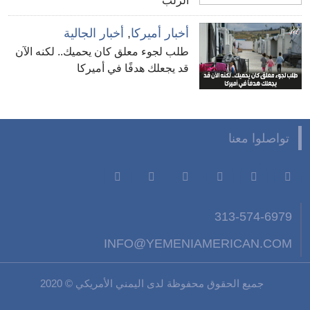
الزلب
أخبار أميركا
,
أخبار الجالية
طلب لجوء معلق كان يحميك.. لكنه الآن
قد يجعلك هدفًا في أميركا
تواصلوا معنا
313-574-6979
INFO@YEMENIAMERICAN.COM
جميع الحقوق محفوظة لدى اليمني الأمريكي © 2020