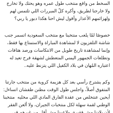
السخط من واقع منتخب طول عمره وهو يحتك ولا تخارج
ولا خارجنا لطريق، وأكره كلّ المبررات اللي تلتمس لهم
ولهزائمهم الأعذار وأقول ليش احنا هكذا دبور يا ربي؟
خصوصًا لمّا يلعب منتخبنا مع منتخب السعودية اتسمر جنب
شاشة التلفزيون لا لمشاهدة المباراة والاستمتاع بها فقط،
وإنما لمشاهدة تاريخ طويل من الانتكاسات ورصد هتافات
وتطلعات الجمهور اليمني المتعطش لشهقة فرح تعيد له
اعتباره المُهان في بلاد الكفيل اللي يتزنط عليه..
وكم يشترخ رأسي بعد كل هزيمة كروية من منتخب جارتنا
المتفوق أصلاً، واجلس طول الوقت مطنن طفشان اتساءل:
أيحين عنتخلص من عقدة الفارق المادي اللي مخليه منتخبنا
الوطني لقمة سهلة لكل منتخبات الجيران، ولا ألعن الفقر
لأن بلادنا مش فقيرة، ولاعبينا مش أقل من غيرهم في