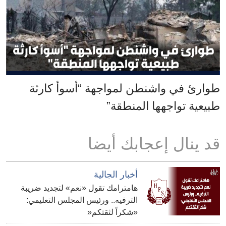
طوارئ في واشنطن لمواجهة “أسوأ كارثة
طبيعية تواجهها المنطقة”
قد ينال إعجابك أيضا
أخبار الجالية
هامترامك تقول «نعم» لتجديد ضريبة
الترفيه.. ورئيس المجلس التعليمي:
«شكراً لثقتكم«