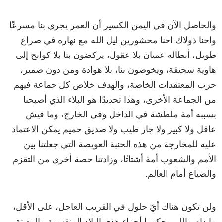
والحاصل الآن في اليمن الكسير أن العمر يجري بنا مسرعًا
واحنا ذولاك احنا محشورين ليل الله مع نهاره في صراع
طويل، أبطاله عميان بلا عقول، يركضون بنا بلا كوابح إلى
هاوية سحيقة، ويخوضون بنا، بلا هوادة ومن دون ضمير،
حرب المعتقدات الخاصة، والهدف خلاص كل جماعة فيهم
من الجماعة الأخرى، وهذا تحديدًا هو البلاء الذي أصبحنا
بسببه أمة ملطشة في الداخل وفي الخارج، وما فيش
عاقل ولا كبير ولا جار طيب ولا صديق حميم يمكن الاعتماد
عليه للمخارجة من هذه الحنبة العويصة التي جعلتنا بين
الأمم والشعوب أمة أشتاتًا، وزادتنا حصة أخرى من التقزم
والضياع أمام العالم.
ولن تكون هناك أيّ حلول في القريب العاجل، على الأقل،
ما دام واللي يحكموا أجزاء هذي البلاد المنقسمة والمفتتة