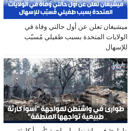
ميشيغان تعلن عن أول حالتي وفاة في
الولايات المتحدة بسبب طفيلي مُسبّب
للإسهال
طوارئ في واشنطن لمواجهة “أسوأ كارثة