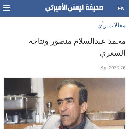
oggle
EN
main
Accessibilit
مقالات رأي
link
ation
محمد عبدالسلام منصور ونتاجه
لمحتوى
الشعري
لرئيسي
لأقسام
26 Apr 2020
لرئيسية
Ski
t
Searc