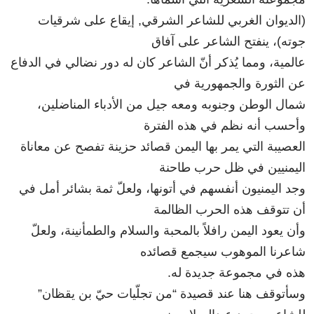
(الديوان الغربي للشاعر الشرقي, إيقاع على شرقيات
جوته)، ينفتح الشاعر على آفاق
عالمية، ومما يُذكر أنّ الشاعر كان له دور نضالي في الدفاع
عن الثورة والجمهورية في
شمال الوطن وجنوبه ومعه جيل من الأدباء المناضلين،
وأحسب أنه نظم في هذه الفترة
العصيبة التي يمر بها اليمن قصائد حزينة تفصح عن معاناة
اليمنيين في ظل حرب طاحنة
وجد اليمنيون أنفسهم في أتونها، ولعلّ ثمة بشائر أمل في
أن تتوقف هذه الحرب الظالمة
وأن يعود اليمن رافلاً بالمحبة والسلام والطمأنينة، ولعلّ
شاعرنا الموهوب سيجمع قصائده
هذه في مجموعة جديدة له.
وسأتوقف هنا عند قصيدة “من تجلّيات حيّ بن يقظان”