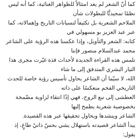
كما أنّ الشعر لم يعد امتثالاً للظواهر الغنائية، كما أنه ليس
نظمًا تمجيديًّا للبطولات شأن
الملاحم الشعرية بل تكثيفاً لنسيانات التاريخ وإهمالاته، كما
عبر عبد العزيز بو مسهولي في
كتابه: الشعر والتأويل، وإذا عكسنا هذه الرؤية على الشاعر
محمد عبدالسلام منصور فإننا
نلمس هذه القراءة الجديدة لأحداث فذة غيّرت مجرى هذا
التيار البشري المتدفق إلى ما شاء
الله، لا سيّما أن الشاعر يحاول تأسيس رؤية خاصة للحدث
التاريخي الفخم منعكسًا على ذاته
العطشى إلى نبع الروح، فهي إذًا انتقاء لزاوية مضّمخة
بخصوصية شعرية يطمح إليها
الشاعر وينشدها ويحاول تحقيقها عبر هذه القصيدة.
يبدأ الشاعر قصيدته باستهلال يشي بحسّ ذاتيّ طاغٍ، إذ
يقول: