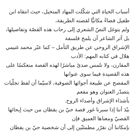
أسباب الحياة التي شكّلت المهاد المتخيل، حيث انتقاه ابن
طفيل فضاءً مكانيًّا لقصته الطريفة،
ولم يتوغل النصّ الشعري إلى رحاب هذه القصّة وتفاصيلها،
بل آثر الشاعر أن يلمح فلسفة
الإشراق الروحي عن طريق التأمل – كما عبّر محمد غنيمي
هلال في كتابه المهم: الأدب
المقارن، ولا نلمس صدىً مباشرًا لهذه القصة منعكسًا على
هذه القصيدة فيما سوى عنوانها
المفصح عن طبيعة أجوائها الصوفية، لاسيّما أن لفظ تجلّيات
يتصدّر العنوان وهو مفعم
بأشذاء الإشراق وأصداء الروح.
بيْدَ أننا إذا سبرنا غور قصة حيّ بن يقظان من حيث إيحائها
القصيّ ومعناها العميق فإن
بإمكاننا أن نقرّر مطمئنّين إلى أن شخصية حيّ بن يقظان