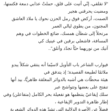
“لا تقلقي، إنّي أتيت على قلق، حملتْ عذابي دمعة فكتمتها،
ومضيت يحرقني هجير
الصمت، أركض فوق رمل الحزن نحوك يا ملاذ العاشق
المجنون، من يطوي ليالي العمر
مرتحلاً إلى شطآن همسك، ضائع الخطوات في وهم
المسافة، فاشعلي برقين في عينيك كي
آتيك من نوريهما حبّاً تجدّد وأتلق”..
فيوارب الشاعر باب التأويل لاسيّما أنه ينتقي شكلاً يبدو
ملائمًا لطبيعة القصيدة؛ إذ يتدفق في
هيئة محطّات هي أشبه بالدوائر المغلقة ظاهريًّا، بيد أنها
تنفتح على بعضها وتتواشج عبر
سلك إيقاعيّ ينتظمها هو تفعيلة بحر الكامل (متفاعلن) وفي
إطار ظاهرة التدوير الإيقاعية ،
فضلاً عن الآصرة الدلالية التي تشدّ هذه الدوائر الشعرية