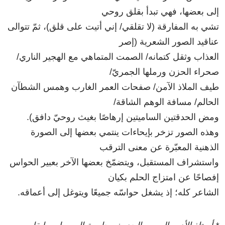
إلى بعضها، فهي تبدأ بقلق روحي
تشي به المفارقة (لا تقلقي/ إني أتيت على قلق)، ثمّ تتوالى
عناقيد الصور الشعرية (إصر
العذاب وثقل كتمانه/ الصمت المتماهي مع الهجير الناري/
صحراء الحزن ورملها الجمريّ/
طيف الملاذ الآمن/ صفحات العمر الغارب وهمس الشطآن
الحالم/ مسافة الوهم الشاقة/
ومض الحدقتين الساميتين إرهاصًا بغيث روحيّ دافق).
وهذه الصور تزخر بإيحاءات ينتمي بعضها إلى الصورة
الذهنية المعبّرة عن معنى الترقب
واستشراف المستقبل، ويتضمّخ بعضها الآخر بعبير الحواس
إفصاحًا عن امتزاج الحلم بكيان
الشاعر كله؛ إذ يشغل حواسّه جميعًا ويتوغل إلى أعماقه.