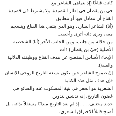
كانت قناعًا (إذ يتماهى الشاعر مع
حي بن يقظان في إطار القصيدة، ولا يشترط في قصيدة
القناع أن تتعادل فيها أو تتطابق
(أنا) الشاعر السارد، وهو الذي ينتقي هذا القناع وينسجم
معه، ويرى ذاته أثرى وأخصب
من خلاله من جانب، ومن الجانب الآخر (أنا) الشخصية
الأصلية (حيّ بن يقظان) ذات
الإيحاء الأساس المفصح عن هدف القناع ووظيفته الدلالية
والفنية).
إنّ طموح الشاعر حين يكون بسعة التاريخ الروحي للإنسان
فإن هدف مثل هذه الكتابة
الشعرية هو الحفر في بنية المسكوت عنه والضائع في
غضون التاريخ، إنه تدشين لتدوين
جديد مختلف. . . . إذ لم يعد التاريخ ميدانًا مستقلاً بذاته، بل
أصبح قابلاً للاختراق الشعري،