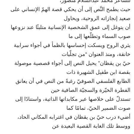
للشاعر محمد عبدالسلام منصور،
حيث يطمح النَّص إلى أن يحكي قصة الهمّ الإنساني على
صعيد إنجازاته الروحية، ويحاول
أن يتوغل إلى عمق الشخصية الإنسانية متلبثًا عند نزوعها
صوب السماء وتطلّعها إلى ما
يثري الروح ويسكت إحساسها بالظمأ في أجواء سرابية
خانقة، ومنذ العنوان “من تجلّيات
حيّ بن يقظان” يحيل النص إلى أجواء قصصية موصولة
بقصة ابن طفيل الشهيرة ذات
الطابع الفلسفي الصوفيّ رغبةً من النص في أن يعانق
الفطرة الخيّرة والسجيّة الصافية حين
تستدلّ على خلاصها عبر مكابداتها الذاتية، واستنادًا إلى
صوت الضمير الحيّ، تمامًا كما
أضيء درب حيّ بن يقظان في اغترابه المكاني الحاد،
ووسط تلك الغابة القصية البعيدة عن