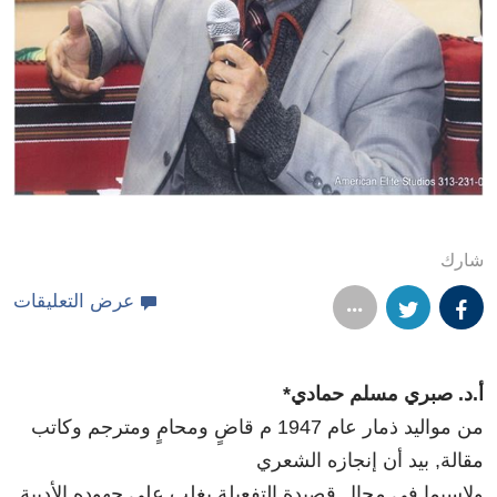
شارك
عرض التعليقات
أ.د. صبري مسلم حمادي*
من مواليد ذمار عام 1947 م قاضٍ ومحامٍ ومترجم وكاتب
مقالة, بيد أن إنجازه الشعري
ولاسيما في مجال قصيدة التفعيلة يغلب على جهوده الأدبية