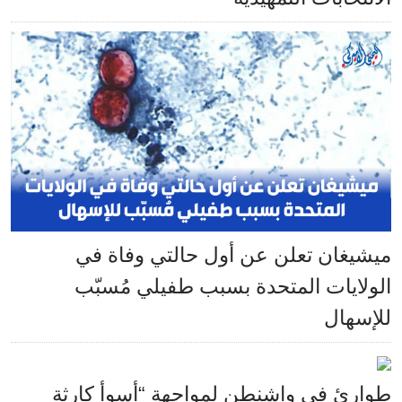
ميشيغان تعلن عن أول حالتي وفاة في
الولايات المتحدة بسبب طفيلي مُسبّب
للإسهال
طوارئ في واشنطن لمواجهة “أسوأ كارثة