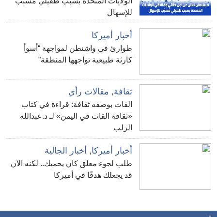
الولايات المتحدة بسبب طفيلي مُسبّب
للإسهال
أخبار أميركا
طوارئ في واشنطن لمواجهة “أسوأ
كارثة طبيعية تواجهها المنطقة”
ثقافة
,
مقالات رأي
القات بوصفه ثقافة: قراءة في كتاب
«ثقافة القات في اليمن» لـ د.عبدالله
الزلب
أخبار أميركا
,
أخبار الجالية
طلب لجوء معلق كان يحميك.. لكنه الآن
قد يجعلك هدفًا في أميركا