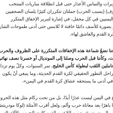
بريرات والتماس الأعذار حتى قبل انطلاقة مباريات المنتخب
) (بسبب الحرب) جملتان تتكرران كثيرًا بلسان الصحفيين
 اليمنيين في كل محفل، في إشارة لتبرير الإخفاق المتكرر
بصورة للأسف دائمًا خافتة لا تُلامس حتى أدنى طموحات الشار
ة القدم والعاشق لها».
نا نضعُ شماعة هذه الإخفاقات المتكررة على الظروف والحرب
ات، وكأننا قبل الحرب وصلنا إلى المونديال أو خسرنا نصف نهائ
حاملين اللقب لبطولة كأس الخليج
.
تمر السنوات، وكلّ يوم تزدادُ
راحل التطور الحقيقي لكرة القدم الحديثة، وما ينبغي أنْ يكون
 في أدنى ما يستحقه عشاق كرة القدم في اليمن».
ع في اليمن ليست عذرًا أبدًا، بل من تحت ركام مثل هذه الحرو
هرًا بعد معاناة حرب وألم، ولعل أقرب الأمثلة (لوكا مودريت
ريال مدريد وغيره من اللاعبين الذين كانت الحرب والآلام التي