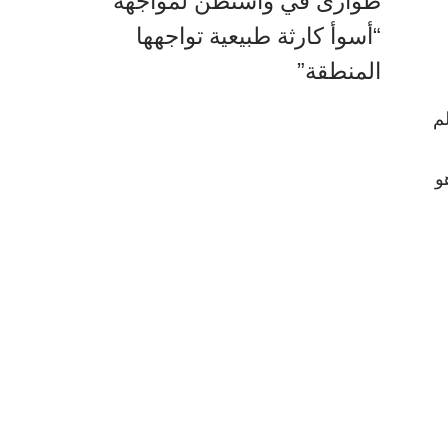
طوارئ في واشنطن لمواجهة
“أسوأ كارثة طبيعية تواجهها
المنطقة”
م
و