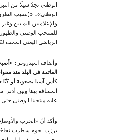
الوطني تجدُ سيلًا من الت
الوطني».. «(بسبب الظروف
والإعلاميين اليمنيين وغير
للمنتخب الوطني والظهور 
الرياضي اليمني المحب لكر
وأضاف العيدروس
: «أصبح
القائمة في البلد منذ سنو
كأس آسيا بصعوبة أو كنّا 
المسافة بيننا وبين أدنى م
عليه منتخبنا الوطني حتى
وأكد أنّ «الحرب والأوضا
برزت نجوم سطرت نجاحًا با
نجم منتخب كرواتيا ونادي 