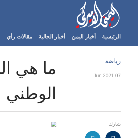
Accessibilit
link
لمحتوى
الرئيسية
أخبار اليمن
أخبار الجالية
مقالات رأي
أ
لرئيسي
لأقسام
لرئيسية
رياضة
ما هي الم
Ski
t
07 Jun 2021
Searc
الوطني ا
شارك