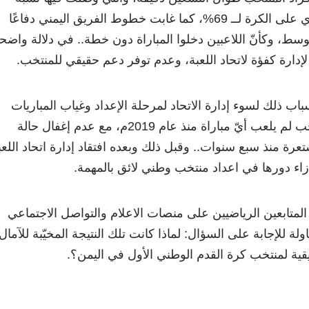
استحواذ المنتخب السعودي على الكرة لــ 69%، كما غابت خطوط الفريق اليمني دفاعًا
لوسط، وكأنّ اللاعبين دخلوا المباراة دون خطة.. في دلالة واضح
ا لإدارة كفؤة لاتحاد اللعبة، وعدم توفر دعم حقيقي للمنتخب.
اب ذلك لسوء إدارة الاتحاد لمرحلة الإعداد وغياب المباريات
الإعدادية، خاصة أنّ المنتخب لم يلعب أيّ مباراة منذ عام 2019م، مع عدم إغفال حالة
عرة منذ سبع سنوات.. وقبل ذلك وبعده افتقاد إدارة اتحاد اللعب
زاء دورها في اعداد منتخب وطني لائق بالمهمة.
لمتابعين الرياضيين على منصات الاعلام والتواصل الاجتماعي
ولة للإجابة على السؤال: لماذا كانت تلك النتيجة المخيّبة للآمال
قية لمنتخب كرة القدم الوطني الأول في اليمن؟.