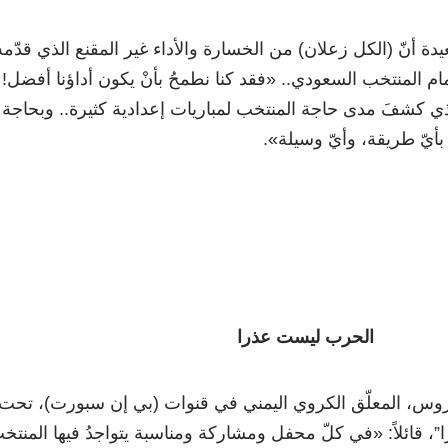
دة أنّ (الكل زعلان) من الخسارة والأداء غير المقنع الذي قدّمه
ام المنتخب السعودي.. «فقد كنا نطمحُ بأنْ يكون أداؤنا أفضل!
لذي كشفَ مدى حاجة المنتخب لمباريات إعدادية كثيرة.. وبحاجة
بأيّ طريقة، وأيّ وسيلة».
الحرب ليست عذرا
روس، المعلّق الكروي اليمني في قنوات (بي إن سبورت)، تحت
، قائلاً: «في كلّ محفل ومشاركة ومناسبة يتواجدُ فيها المنتخ