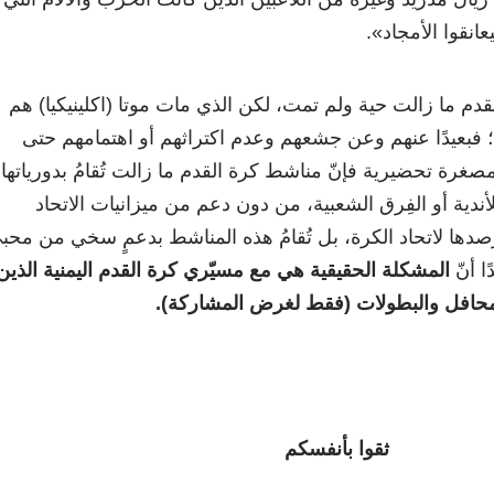
انقوا الأمجاد».
م ما زالت حية ولم تمت، لكن الذي مات موتا (اكلينيكيا) هم
 فبعيدًا عنهم وعن جشعهم وعدم اكتراثهم أو اهتمامهم حتى
مصغرة تحضيرية فإنّ مناشط كرة القدم ما زالت تُقامُ بدورياتها
ندية أو الفِرق الشعبية، من دون دعم من ميزانيات الاتحاد
رصدها لاتحاد الكرة، بل تُقامُ هذه المناشط بدعمٍ سخي من محب
ا أنّ
المشكلة الحقيقية هي مع مسيّري كرة القدم اليمنية الذين
محافل والبطولات (فقط لغرض المشاركة).
ثقوا بأنفسكم