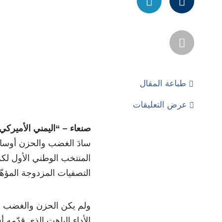
طباعة المقال
عرض التعليقات
صنعاء – “اليمني الأميركي
سادَ الغضب والحزن أوساط 
المنتخب الوطني الأول ل
التصفيات المزدوجة المؤهّلة لكأس العام (ق
ولم يكن الحزن والغضب بس
الأداء الباهت الذي قدّمه