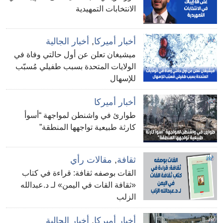
الانتخابات التمهيدية
أخبار أميركا
,
أخبار الجالية
ميشيغان تعلن عن أول حالتي وفاة في
الولايات المتحدة بسبب طفيلي مُسبّب
للإسهال
أخبار أميركا
طوارئ في واشنطن لمواجهة “أسوأ
كارثة طبيعية تواجهها المنطقة”
ثقافة
,
مقالات رأي
القات بوصفه ثقافة: قراءة في كتاب
«ثقافة القات في اليمن» لـ د.عبدالله
الزلب
أخبار أميركا
,
أخبار الجالية