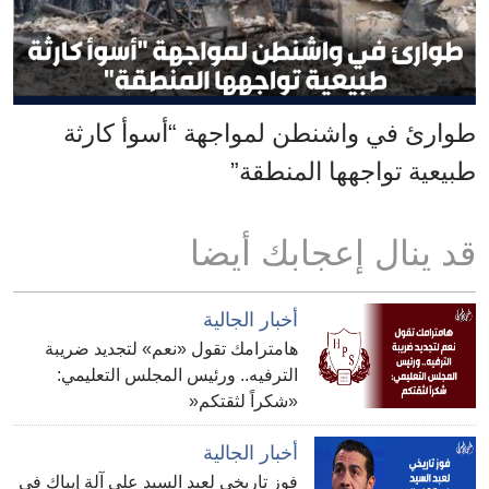
طوارئ في واشنطن لمواجهة “أسوأ كارثة
طبيعية تواجهها المنطقة”
قد ينال إعجابك أيضا
أخبار الجالية
هامترامك تقول «نعم» لتجديد ضريبة
الترفيه.. ورئيس المجلس التعليمي:
«شكراً لثقتكم«
أخبار الجالية
فوز تاريخي لعبد السيد على آلة إيباك في