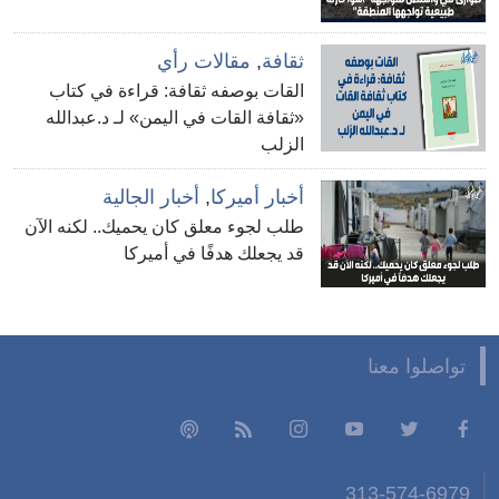
ثقافة
,
مقالات رأي
القات بوصفه ثقافة: قراءة في كتاب
«ثقافة القات في اليمن» لـ د.عبدالله
الزلب
أخبار أميركا
,
أخبار الجالية
طلب لجوء معلق كان يحميك.. لكنه الآن
قد يجعلك هدفًا في أميركا
تواصلوا معنا
313-574-6979