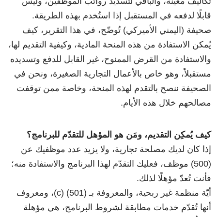
تكاليف معيّنة، والباقي لتسديد رواتب الموظفين، وليس
قابلًا لدفعه في المستقبل إذا استُخدم بهذه الطريقة.
صحيفة (اليمني الأميركي) تُوضّح، في هذا التقرير، كيف
يُمكن الاستفادة من هذه المنحة المادية، وكيفية التقديم لها،
والاستفادة من القرض الممنوح، غير القابل للدفع وتسديده
مستقبلاً، وهو خاص بالأعمال التجارية الصغيرة، ونحن في
الصحيفة ننصح بالتقدم لهذه المنحة، وخاصة ممن توقفت
مصالحهم خلال هذه الأيام.
كيف يُمكِن التقديم، ومَن هو المؤهل للتقدّم للبرنامج؟
إذا كان لديك مصلحة تجارية، ولا يزيد عدد موظفيك عن
(500) موظف، فعليك التقدّم لهذا البرنامج والاستفادة منه؛
فأنت تُعدّ مؤهلًا لذلك.
أيّة منظمة غير ربحية، والمعروفة بـ (501) (c)، ومعروف
أنها تُقدّم خدمات مطابقة لشروط البرنامج، هي مؤهلة