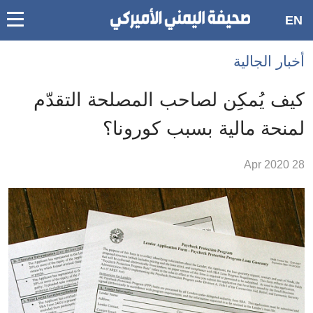
oggle
EN
main
Accessibilit
أخبار الجالية
link
ation
كيف يُمكِن لصاحب المصلحة التقدّم
لمحتوى
لمنحة مالية بسبب كورونا؟
لرئيسي
لأقسام
28 Apr 2020
لرئيسية
Ski
t
Searc