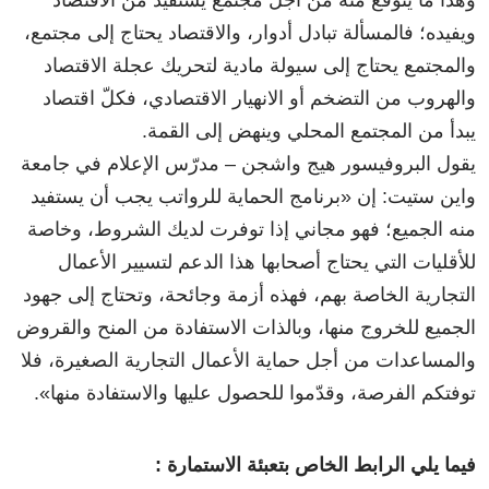
وهذا ما يُتوقَّع منه من أجل مجتمع يستفيد من الاقتصاد
ويفيده؛ فالمسألة تبادل أدوار، والاقتصاد يحتاج إلى مجتمع،
والمجتمع يحتاج إلى سيولة مادية لتحريك عجلة الاقتصاد
والهروب من التضخم أو الانهيار الاقتصادي، فكلّ اقتصاد
يبدأ من المجتمع المحلي وينهض إلى القمة.
يقول البروفيسور هيج واشجن – مدرّس الإعلام في جامعة
واين ستيت: إن «برنامج الحماية للرواتب يجب أن يستفيد
منه الجميع؛ فهو مجاني إذا توفرت لديك الشروط، وخاصة
للأقليات التي يحتاج أصحابها هذا الدعم لتسيير الأعمال
التجارية الخاصة بهم، فهذه أزمة وجائحة، وتحتاج إلى جهود
الجميع للخروج منها، وبالذات الاستفادة من المنح والقروض
والمساعدات من أجل حماية الأعمال التجارية الصغيرة، فلا
توفتكم الفرصة، وقدّموا للحصول عليها والاستفادة منها».
فيما يلي الرابط الخاص بتعبئة الاستمارة :