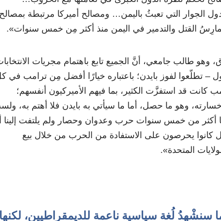
ول الجوار التي تعبثُ باليمن… ومصالح أميركا مرتبطة بمصالح
ُمارِسُ القتل والتدمير في اليمن منذ أكثر مِن خمس سنوات».
، وهو طالب جامعي، أنَّ الجميع تابع باهتمام مجريات الانتخابا
ول – تطلّعوا لفوز بايدن؛ باعتباره خيارًا أفضل مِن ترامب في كل
امب كانت قد استفزَّت الكثير، بما فيهم الأميركيون أنفسهم؛
ى خسارته، وهو ما حصل، أما ما سيأتي به بايدن فلا أهتم به، ولس
ْ علينا أكثر من خمس سنوات حرب وعدوان وحصار ولم يلتفت إلينا أي
، بل كانوا يحرصون على الاستفادة من الحرب من خلال بيع
ولايات المتحدة».
ا سنشْهدُ لُغة سياسية ناعمة للديمقراطيين، لكنها