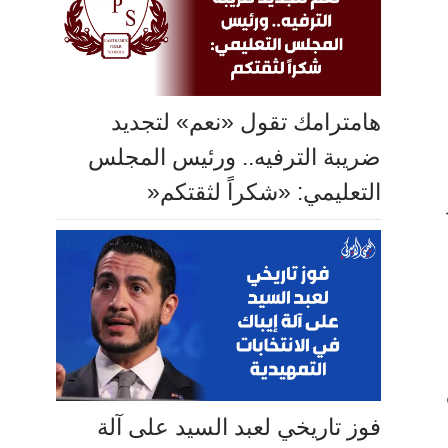
هامترامك تقول «نعم» لتجديد
ضريبة الترفيه.. ورئيس المجلس
التعليمي: «شكراً لثقتكم«
فوز تاريخي لعبد السيد على آلة