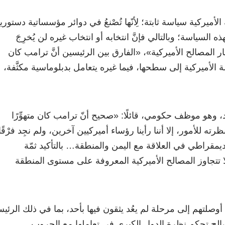
أميركية سياسة ثابتة؛ لِأنّها تُصْنعُ في دوائر مؤسساتية دستوري
هذه السياسة؛ وبالتالي فإنَّ انتخابه أو انتخاب غيره لن يُخرِجَ
 المصالح الأميركية»، «الفارق بين الرئيسين أنَّ ترامب كان
لة الأميركية إلى سطحها، فيما غيره يتعامل بدبلوماسية مكثَّفة،
 وهو موظف حكومي، قائلًا: «صحيح أنّ ترامب كان متهوِّرًا
رته للأمور، إلا أننا رأينا رؤساء أميركيين آخرين، ولم نجِد فرْقًا
ديمقراطي في العلاقة مع اليمن والمنطقة… بالتأكيد ثمّة
ا تتجاوز المصالح الأميركية المعروفة على مستوى المنطقة
ن أوصلتهم إلى مرحلة لم يعُد يثقون فيها بأحد، بما في ذلك الرئي
المصالح تحكم نظرة الدول الكبرى في تعاملها مع الحروب…