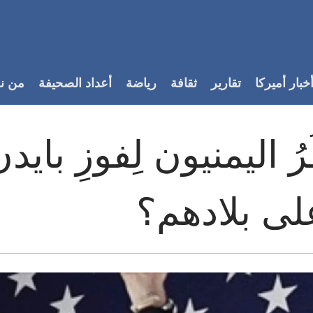
خبار أميركا
تقارير
ثقافة
رياضة
أعداد الصحيفة
من ن
رُ اليمنيون لِفوزِ باي
ى بلادهم؟