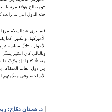
«ومصالح هؤلاء مرتبطة بد
هذه الدول التي ما زالت ت
فيما يرى عبدالسلام مرزاق
الأميركية، والكثير- كما يق
الأحوال، «لِأنَّ سياسة تر
وبالتالي كان الكثير يتمنّ
متفائلًا كثيرًا؛ إذ مرَّت
مِن دول العالم المتقدِّم
الأسلحة، وفي مقدِّمتهم ال
د. همدان دمّاج: ربم