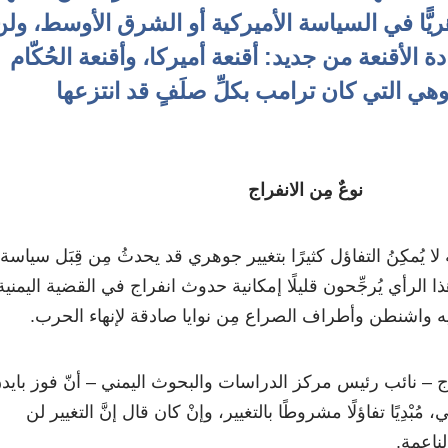
جوهريًّا في السياسة الأميركية أو الشرق الأوسط، ول
 الأقنعة من جديد: أقنعة أميركا، وأقنعة الحُكّام
ي التي كان ترامب بكلِّ صلَفٍ قد انتزعها
نوعٌ مِن الانفراج
لا يُمكِنُ التفاؤل كثيرًا بتغيير جوهري قد يحدثُ مِن قِبَل سياسة
ذا الرأي يُرجِّحون قليلًا إمكانية حدوث انفراج في القضية اليمنية
يه واشنطن وأطراف الصراع مِن نوايا صادقة لإنهاء الحرب.
اج – نائب رئيس مركز الدراسات والبحوث اليمني – أنّ فوز بايد
مُبْدِيًا تفاؤلًا مشروطًا بالتغيير، وإنْ كان قال إنَّ التغيير لن
لناعمة.