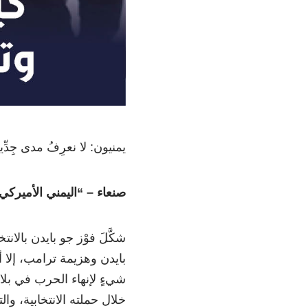
يمنيون: لا نعرِفُ مدى جِدِّ
صنعاء – “اليمني الأميركي
شكَّلَ فوْز جو بايدن بالانتخ
بايدن وهزيمة ترامب، إلا أن
شيءٍ لإنهاء الحرب في بلاد
خلال حملته الانتخابية، وا