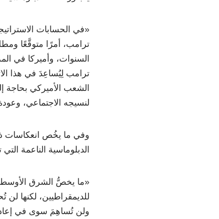
«في الحسابات الاستراتيجي
ترامب، أمرًا متوقَّعًا ومطل
السنوات، وأميركا في المرح
ترامب لِيُساعِدَ في هذا ا
الشعب الأميركي بحاجة إلى 
لنسيجه الاجتماعي، وعودة
وفي ما يخُص انعكاسات ذلك
الدبلوماسية الناعمة التي 
«ما يخصُّ الشرق الأوسط فل
للديمقراطيين، لكنها لن تُح
ولن تُساهِمَ سوى في إعادة 