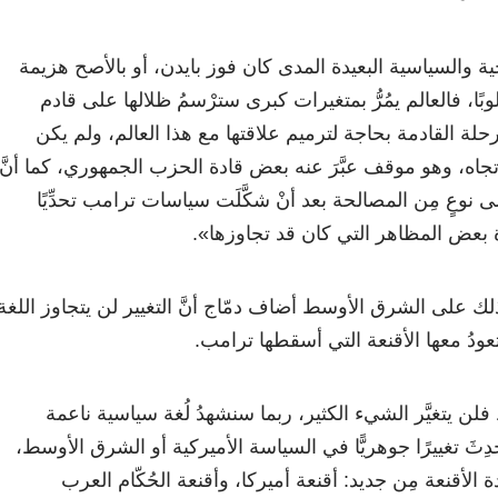
ة والسياسية البعيدة المدى كان فوز بايدن، أو بالأصح هزيمة
وبًا، فالعالم يمُرُّ بمتغيرات كبرى سترْسمُ ظلالها على قادم
لة القادمة بحاجة لترميم علاقتها مع هذا العالم، ولم يكن
لاتجاه، وهو موقف عبَّرَ عنه بعض قادة الحزب الجمهوري، كما أنَّ
نوعٍ مِن المصالحة بعد أنْ شكَّلَت سياسات ترامب تحدِّيًا
 بعض المظاهر التي كان قد تجاوزها».
 على الشرق الأوسط أضاف دمّاج أنَّ التغيير لن يتجاوز اللغة
تعودُ معها الأقنعة التي أسقطها ترامب.
ن يتغيَّر الشيء الكثير، ربما سنشهدُ لُغة سياسية ناعمة
دِثَ تغييرًا جوهريًّا في السياسة الأميركية أو الشرق الأوسط،
الأقنعة مِن جديد: أقنعة أميركا، وأقنعة الحُكّام العرب