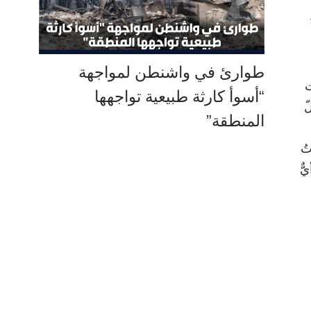
طوارئ في واشنطن لمواجهة
ت
“أسوأ كارثة طبيعية تواجهها
ّ
المنطقة”
تُ
ٌّ