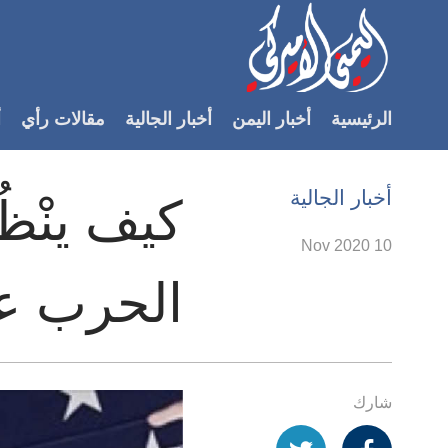
Accessibilit
link
لمحتوى
الرئيسية
أخبار اليمن
أخبار الجالية
مقالات رأي
أ
لرئيسي
لأقسام
لرئيسية
أخبار الجالية
كيف ينْظُ
Ski
t
10 Nov 2020
Searc
الحرب عل
شارك