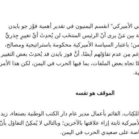
ني الأميركي” انقسم اليمنيون في تقدير أهمية فوْز جو بايدن
بين مَنْ يرى أنّ الرئيس المنتخَب لن يُحدِثَ أيِّ تغييرٍ جِذريٍّ
يمن؛ باعتبار السياسة الأميركية محكومة باستراتيجية ومصالح،
مِن عدم تفاؤلهم أيضًا، أنَّ فوز بايدن قد يُحدِثَ بعض التغيير
تجاه بعض الملفات، بما فيها الحرب في اليمن، لكن هذا الأمر
ة.
الموقف هو نفسه
 للكِتاب، القائم بأعمال مدير عام دار الكتب الوطنية بصنعاء، زيد
ميركية ثابتة إزاء علاقتها بالآخرين؛ وبالتالي لا يُمكِنُ التفاؤل بأنّ
وبخاصة على صعيدي الحرب في اليمن.