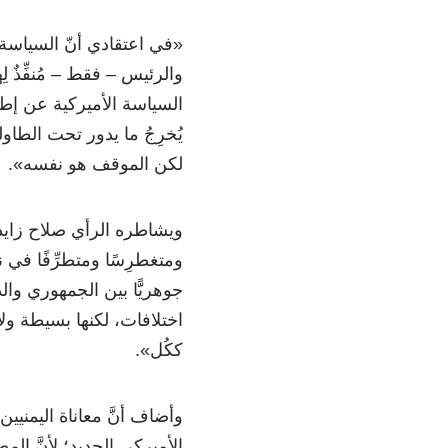
«في اعتقادي أنّ السياسة ال
والرئيس – فقط – مُنفِّذٌ لِ
السياسة الأميركية عن إطار
يُخرِجُ ما يدور تحت الطاو
لكن الموقف هو نفسه».
ويشاطره الرأي صلاح زايد،
ومتغطرِسًا ومتطرِّفًا في نظ
جوهريًّا بين الجمهوري وال
اختلافات، لكنها بسيطة ول
ككُل».
وأضاف أنَّ معاناة اليمنيي
الأميركي الجديد؛ لِأنَّ 