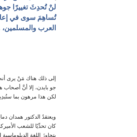
لنْ تُحدِثَ تغييرًا 
تُساهِمَ سوى في إعادة
العرب والمسلمين، وه
إلى ذلك هناك مَنْ يرى أنه 
جو بايدن، إلا أنَّ أصحاب ه
لكن هذا مرهون بما ستُبدِ
ويعتقدُ الدكتور همدان دم
كان تحدِّيًا للشعب الأميركي، 
يتجاوزَ اللغة الدبلوماسية ا