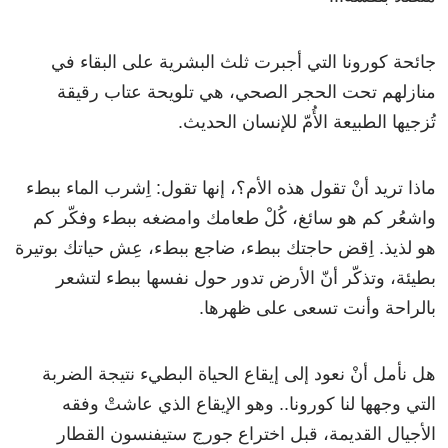
جائحة كورونا التي أجبرت ثلث البشرية على البقاء في
منازلهم تحت الحجر الصحي، هي تلويحة عتاب رقيقة
تُزجيها الطبيعة الأُمّ للإنسان الحديث.
ماذا تريد أنْ تقول هذه الأم؟، إنها تقول: اِشرب الماء ببطء
واشعُر كم هو سائغ، كُلْ طعامك وامضغه ببطء وفكّر كم
هو لذيذ. اِقض حاجتك ببطء، ضاجع ببطء، عِش حياتك بوتيرة
بطيئة، وتذكّر أنّ الأرض تدور حول نفسها ببطء لتشعر
بالراحة وأنت تسعى على ظهرها.
هل نأمل أنْ نعود إلى إيقاع الحياة البطيء نتيجة الضربة
التي وجهها لنا كورونا.. وهو الإيقاع الذي عاشتْ وفقه
الأجيال القديمة، قبل اختراع جورج ستيفنسون القطار