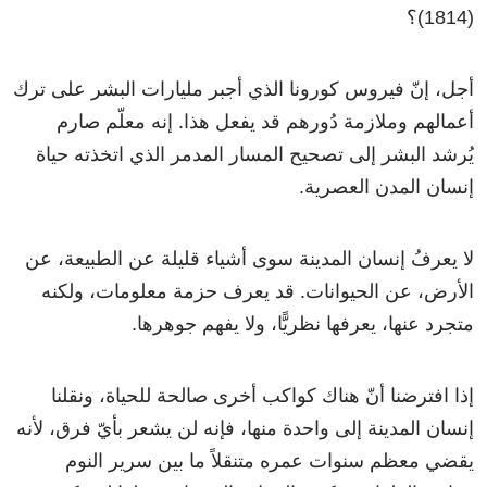
(1814)؟
أجل، إنّ فيروس كورونا الذي أجبر مليارات البشر على ترك
أعمالهم وملازمة دُورهم قد يفعل هذا. إنه معلّم صارم
يُرشد البشر إلى تصحيح المسار المدمر الذي اتخذته حياة
إنسان المدن العصرية.
لا يعرفُ إنسان المدينة سوى أشياء قليلة عن الطبيعة، عن
الأرض، عن الحيوانات. قد يعرف حزمة معلومات، ولكنه
متجرد عنها، يعرفها نظريًّا، ولا يفهم جوهرها.
إذا افترضنا أنّ هناك كواكب أخرى صالحة للحياة، ونقلنا
إنسان المدينة إلى واحدة منها، فإنه لن يشعر بأيّ فرق، لأنه
يقضي معظم سنوات عمره متنقلاً ما بين سرير النوم