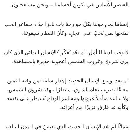
العنصر الأساس في تكوين أجسامنا – ونحن مستعجلون.
إنصاتنا لِمن حولنا بكلّ جوارحنا بات نادرًا جدًّا، مشاعر الحب
نمنحها لمن نُحبّ على عجلٍ، وكأنّ القطار سيفوتنا.
لا وقت لدينا للتأمل، لم نعُد نُفكّر كالإنسان البدائي الذي كان
يرى شروق وغروب الشمس أعجوبة جديرة بالمشاهدة.
لم يعد بوسع الإنسان الحديث إهدار ساعة من وقته الثمين
معلقًا بصره باتجاه الشرق، منتظرًا بلهفة شروق الشمس،
ولا ساعة متأملاً غروبها ومشاعر الوداع تُسيطر على نفسه
وكأنه قد فارق عزيزًا من أعزائه.
عمليًّا لم يعُد الإنسان الحديث الذي يعيشُ في المدن البالغة