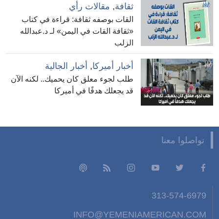
ثقافة
,
مقالات رأي
القات بوصفه ثقافة: قراءة في كتاب
«ثقافة القات في اليمن» لـ د.عبدالله
الزلب
أخبار أميركا
,
أخبار الجالية
طلب لجوء معلق كان يحميك.. لكنه الآن
قد يجعلك هدفًا في أميركا
تواصلوا معنا
313-574-6979
INFO@YEMENIAMERICAN.COM