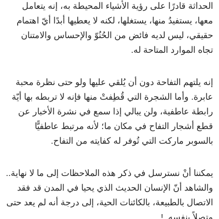
الحداثة قادرًا على رؤية الأشياء المحيطة به، إنه يتعامل
معها، يستفيدُ منها، يستغلها، لكنه لا يعطيها أبدًا أيّ اهتمام
حقيقي، ليس لديه فائض من الحُنُوّ والإحساس والامتنان
تجاه الموارد المتاحة له.
إنه يلتهم التفاحة دون أن يُلقي عليها ولو حتى نظرة محبة
عابرة. وأما الشجرة التي قُطِفتْ منها فإنه لا تربطه بها أيّة
رابطة عاطفية، ولن يبالي إذا سمع في نشرة الأخبار عن
قطع أشجار التفاح في مكان ما؛ لأنه مرتبط عاطفيًّا
بالسوبر ماركت التي تُوفر له كفايته من التفاح.
يمكننا أنْ نسترسل في ذكر هذه الملاحظات إلى ما لا نهاية..
والشاهد أنّ الإنسان الحديث الذي يحيا في المدن قد فقد
الاتصال بالطبيعة، بالكائنات الحية، إلى درجة أنه لم يعد حتى
متصلاً بنفسه..!