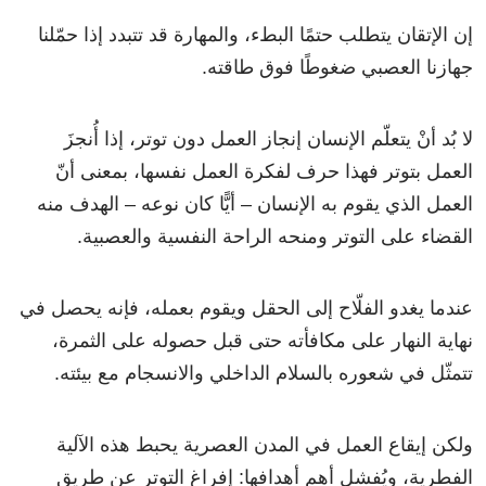
إن الإتقان يتطلب حتمًا البطء، والمهارة قد تتبدد إذا حمّلنا
جهازنا العصبي ضغوطًا فوق طاقته.
لا بُد أنْ يتعلّم الإنسان إنجاز العمل دون توتر، إذا أُنجزَ
العمل بتوتر فهذا حرف لفكرة العمل نفسها، بمعنى أنّ
العمل الذي يقوم به الإنسان – أيًّا كان نوعه – الهدف منه
القضاء على التوتر ومنحه الراحة النفسية والعصبية.
عندما يغدو الفلّاح إلى الحقل ويقوم بعمله، فإنه يحصل في
نهاية النهار على مكافأته حتى قبل حصوله على الثمرة،
تتمثّل في شعوره بالسلام الداخلي والانسجام مع بيئته.
ولكن إيقاع العمل في المدن العصرية يحبط هذه الآلية
الفطرية، ويُفشل أهم أهدافها: إفراغ التوتر عن طريق