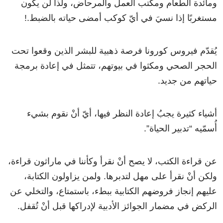
ومائدة الطعام ومكتب العمل والمرحاض، ولذا لن يكون
مستغربًا إذا نسيَ في أيّ كوكب أمضى حياته بالضبط.!
يُقدّم فيروس كورونا فرصة ذهبية للبشر الذين وقعوا تحت
الحجر الصحي ومكثوا في بيوتهم، تتمثل في إعادة برمجة
حياتهم من جديد.
أشياء كثيرة يجبُ إعادة النظر فيها، أيّ أنْ نقوم بشيء
أُسمّيه “تدبير الحياة”.
عن قراءة الكتب، لا يصح أنْ نقرأ وكأننا في ماراثون قراءة،
ولكن أنْ نقرأ على مهل لتدبرها. ولمن يزاولون الكتابة،
عليهم إنجاز فروضهم الكتابية ببطء، باستمتاع، والتخلي عن
الركض في مضمار الجوائز الأدبية لإدراكها قبل أنْ تُقفل.