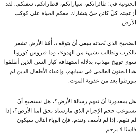
الجنونية في: طائراتكم، سياراتكم، قطاراتكم، سفنكم.. لقد
أزعجتم كلّ كائن حيّ يتشارك معكم الحياة على كوكب
الأرض.
الضجيج الذي نُحدثه ينبغي أنْ يتوقف، أُمّنا الأرض تشعر
بالكرب وتطالب بشيء من الهدوء!، وما فيروس كورونا
سوى توبيخ مهذب، بدلالة استهدافه كبار السن الذين أطلقوا
هذا الجنون العالمي في شبابهم، وإعفاء الأطفال الذين لم
يتورطوا بعد من عقوبة الموت.
هل بمقدورنا أنْ نفهم رسالة الأرض؟، هل نستطيع أنْ
نستوعب حجم الإجرام الذي مارسناه بحق أمنا الأرض؟، إذا
لم نفهم، إذا لم نأسف ونندم، فإن الوباء التالي سيكون
قاسيًا لا يرحم.