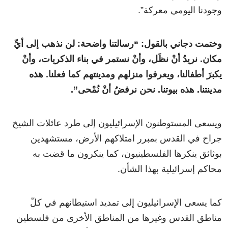
وجودنا اليومي معركة”.
وختمت دجاني بالقول: “رسالتنا واضحة: لن نذهب إلى أيِّ
مكان. نريدُ أنْ نظَل، وأنْ نستمر في بناء الذكريات، وأنْ
يكبرَ أطفالنا، ويعرفوا منزلهم ومدينتهم كما فعلنا. هذه
مدينتنا. هذه بيوتنا. نحن نرفضُ أنْ نُمْحى”.
ويسعى المستوطنون الإسرائيليون إلى طرد عائلات الشيخ
جراح في القدس بمبرر امتلاكهم الأرض، مستشهدين
بوثائق ينكرها الفلسطينيون، كما ينكرون ما قضت به
محاكم إسرائيلية بهذا الشأن.
كما يسعى الإسرائيليون إلى تمديد استيطانهم في كلّ
مناطق القدس وغيرها من المناطق الأخرى من فلسطين