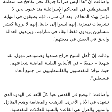
وأضافت أنّ “هذا ليس صراعًا جديدًا، نحن نكافحُ ضد منظمة
المستوطنين في المحاكم الإسرائيلية منذ عقود. نحن لا
نؤمنُ بهذه المحاكم، بعد كلِّ شيء، فهُم يطبقون في النهاية
تشريعات تمييزية. إنهم ليسوا إلى جانبنا. إنهم لا يروننا كبشر
متساوين يريدون فقط البقاء في منازلهم، ويريدون العدالة
والحق في العيش في مدينتهم”.
وقالت إنّ “أهل الشيخ جراح صمدوا وصمودهم مهول. لقد
شهدنا – جميعًا – في الأسابيع القليلة الماضية شجاعتهم،
حيث توحَّدَ المقدسيون والفلسطينيون من جميع أنحاء
فلسطين”.
وأضافت: “الوضع في القدس بعيدٌ كلّ البُعد عن الهدوء الذي
تشهده في الأيام الأخرى. الترهيب والمضايقة وهدم المنازل
والتمييز والعزل هي القاعدة بالنسبة للعائلات المقدسية.