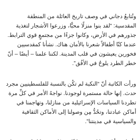
وتُتابعُ دجاني في وصف تاريخ العائلة من المنطقة
المقدسية: “لقد بنوا منزلًا محبًّا، وزرعوا الأشجار لتغذية
جذورهم في الأرض، وكانوا جزءًا من مجتمعٍ قوي الترابط.
عندما كنّا أطفالاً شعرنا بالأمان هناك. نشأنا كمقدسيين
فخورين يعيشون في قلب المدينة. لكننا علمنا – أيضًا – أنّ
خطر الطرد يلوحُ في الأفُق”.
ورأت الكاتبة أنّ “النكبة لم تكُن بالنسبة للفلسطينيين مجرد
حدث. إنها حالة مستمرة لوجودنا. نواجهُ الأمر في كلِّ مرة
تطردنا السياسات الإسرائيلية من منازلنا، وتهاجمنا في
أماكن عبادتنا، وتحُدُّ مِن وصولنا إلى الأماكن الثقافية
والسياسية في مدينتنا”.