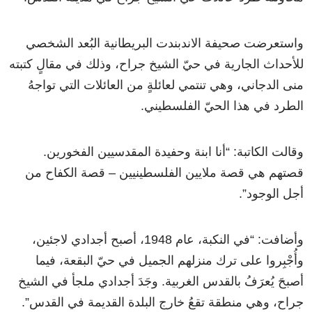
واستعرضت صحيفة الاندبندت البريطانية البُعد الشخصي
للأحداث الجارية في حيّ الشيخ جراح، وذلك في مقالٍ كتبته
منى الدجاني، وهي تنتمي لعائلةٍ من العائلات التي تواجهُ
الطرد في هذا الحيّ الفلسطيني.
وقالت الكاتبة: “أنا ابنة وحفيدة المقدسيين الفخورين.
قصتهم هي قصة ملايين الفلسطينيين – قصة الكفاح من
أجل الوجود”.
وأضافت: “في النكبة، عام 1948، أصبح أجدادي لاجئين،
وأُجْبِروا على ترك منزلهم الجميل في حيّ البقعة، فيما
أصبحَ يُعرَفُ بالقدس الغربية. وجَدَ أجدادي ملجأ في الشيخ
جراح، وهي منطقة تقعُ خارج البلدة القديمة في القدس”.