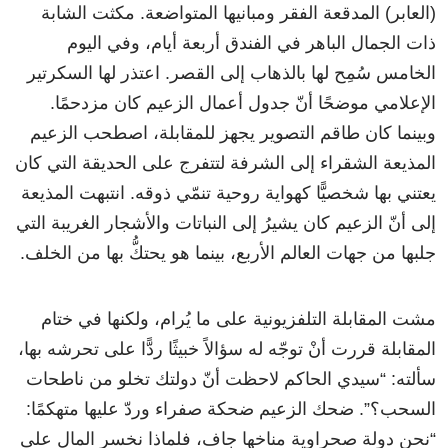
(العابر) المدقعة الفقر ومبانيها المتواضعة. مكثت الشابة
ذات الجمال الباهر في الفندق أربعة أيام، وفي اليوم
الخامس سُمِح لها بالذهاب إلى القصر. اعتذر لها السكرتير
الإعلامي موضحًا أنّ جدول أعمال الزعيم كان مزدحمًا.
وبينما كان طاقم التصوير يجهز للمقابلة، اصطحب الزعيم
المذيعة الشقراء إلى الشرفة لتتفرج على الحديقة التي كان
يعتني بها شخصيًّا كهواية روحية تنمّي ذوقه. انتبهت المذيعة
إلى أنّ الزعيم كان يشيرُ إلى النباتات والأشجار الغريبة التي
جلبها من جهات العالم الأربع، بينما هو يحتكُّ بها من الخلف.
مشت المقابلة التلفزيونية على ما يُرام، ولكنها في ختام
المقابلة قررت أنْ توجّه له سؤالاً خبيثًا ردًّا على تحرشه بها،
سألته: “سيدي الحاكم لاحظت أنّ دولتك تخلو من ناطحات
السحب؟”. ضحك الزعيم ضحكة صفراء وردّ عليها متهكمًا:
“نحن دولة صحراوية مناخها جاف، فلماذا نخسر المال على