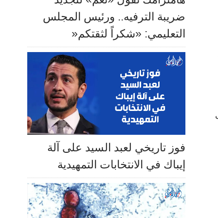
ضريبة الترفيه.. ورئيس المجلس
التعليمي: «شكراً لثقتكم«
فوز تاريخي لعبد السيد على آلة
إيباك في الانتخابات التمهيدية