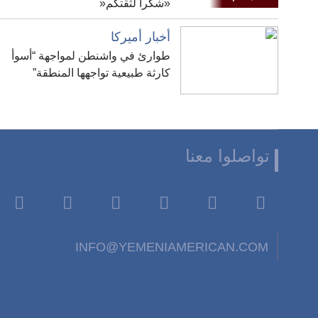
«شكراً لثقتكم«
أخبار أميركا
طوارئ في واشنطن لمواجهة “أسوأ
كارثة طبيعية تواجهها المنطقة”
تواصلوا معنا
INFO@YEMENIAMERICAN.COM