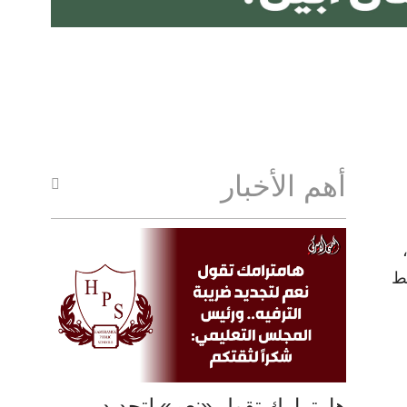
أهم الأخبار
غط
هامترامك تقول «نعم» لتجديد