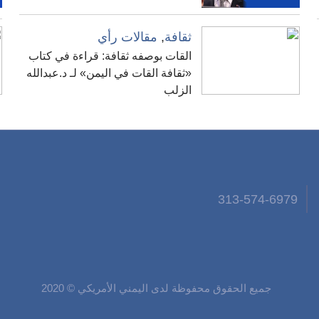
ثقافة
,
مقالات رأي
القات بوصفه ثقافة: قراءة في كتاب
«ثقافة القات في اليمن» لـ د.عبدالله
الزلب
313-574-6979
جميع الحقوق محفوظة لدى اليمني الأمريكي © 2020