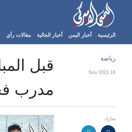
Accessibilit
link
لمحتوى
الرئيسية
أخبار اليمن
أخبار الجالية
مقالات رأي
أ
لرئيسي
لأقسام
لرئيسية
رياضة
قبل المبا
Ski
t
16 Nov 2021
Searc
مدرب فح
شارك