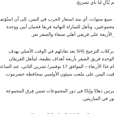
 يُدْلِ لنا بأي تصريح.
 سبع سنوات، أي منذ استعار الحرب في اليمن، إلى أن استُؤنف
مجموعتين، وتأهل للمباراة النهائية فريقا فحمان أبين ووحدة
 الأربعة على فريقي أهلي صنعاء والصقر تعز.
تفوق فحمان على الأهلي بركلات الترجيج (5/4 بعد تعادلهم في الوقت الأصلي بهدف
الوحدة فريق الصقر بأربعة أهداف نظيفة، ليتأهل الفريقان
الفائزان للنهائي الذي سيقام غدًا الأربعاء – الموافق 17 نوفمبر/ تشرين الثاني، عند السا
توقيت اليمن على ملعب سيئون الأولمبي بمحافظة حضرموت.
مرتين ذهابًا وإيابًا في دور المجموعات ضمن فِرق المجموعة
وز في المباريتين.