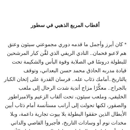
أقطاب المربع الذهبي في سطور
* كان أبرز وأجمل ما قدمه دوري مجموعتي سيئون وعتق
هم لاعبو فحمان.. النادي الريفي الذي لقَّن كبار المرشحين
للبطولة دروسًا في الصلابة وقوة البأس والشكيمة تحت
قيادة مدربه الحاذق محمد حسن البعداني، وتوقف
يالتاريخ..أمامك ذئاب عله.. فرسان القدرة على إثخان الكبار
بالجراح.. معكِّرًا مزاج أندية شدت الرحال إلى ملعب
الخليفي، وملعب سيئون، تحت ألقاب الزعيم والامبراطور
والصقور، لكنها تحولت إلى أرانب مستأنسة أمام ذئاب أبين
الأبطال الذين حققوا البطولة بلا بيوت تجارية داعمة، وبلا
مخدات نوم أو وسادات التاريخ، فأجبروا القاصي والداني