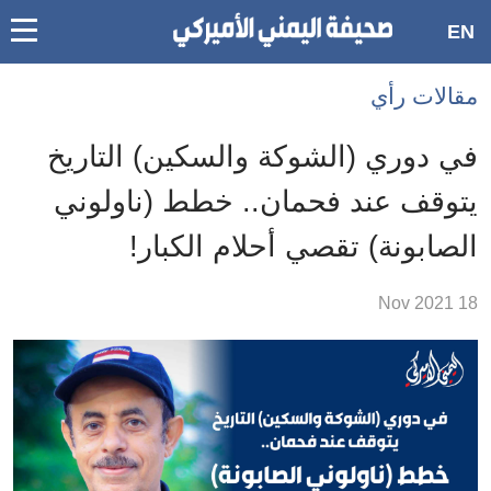
oggle
EN
main
Accessibilit
مقالات رأي
link
ation
في دوري (الشوكة والسكين) التاريخ
لمحتوى
يتوقف عند فحمان.. خطط (ناولوني
لرئيسي
الصابونة) تقصي أحلام الكبار!
لأقسام
لرئيسية
18 Nov 2021
Ski
t
Searc