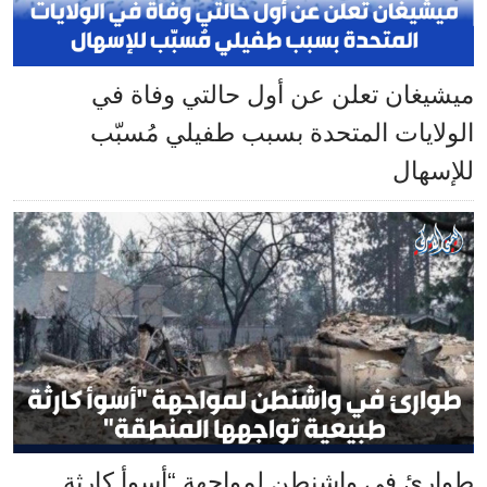
ميشيغان تعلن عن أول حالتي وفاة في
الولايات المتحدة بسبب طفيلي مُسبّب
للإسهال
طوارئ في واشنطن لمواجهة “أسوأ كارثة