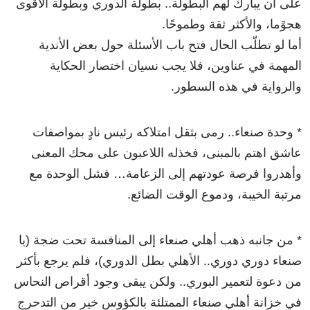
على أن يبارك لهم البطولة.. بطولة الدوري وبطولة الأقوى
هجوًما، والأكثر ثقة وطموحًا.
أما لو تطلّب الحال فتح باب الأسئلة حول بعض الأندية
المهمة في عناوين، فلا يجب نسيان اختصار الحكاية
والرواية في هذه السطور.
* وحدة صنعاء.. رمى بثقل امتلاكه رئيس نادٍ بمواصفات
عاشق اهتم بالمبنى، فخذله اللاعبون على محك المعنى
وأهدروا فرصة عودتهم إلى الزعامة… فشل الوحدة مع
مرتبة الخيبة، ودموع الوقت الضائع.
* من جانبه ذهب أهلي صنعاء إلى المنافسة تحت ضجة (يا
صنعاء دوري دوري.. الأهلي بطل الدوري)، فلم يرجع بأكثر
من دعوة لتعمير البوري.. ولكن يبقى وجود أقراص النحاس
في خزانة أهلي صنعاء الممتلئة بالكؤوس خير من التدحرج