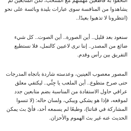
التحقوا به قاطعين مهمتهم مع المنتخب، لكن المتابعين لم
يشاهدوا من المنافسة سوى عبارات بليدة وبائسة على نحو
(انتظرونا لا تذهبوا بعيدًا..
سنعود بعد قليل.. أين الصورة.. أين الصوت.. كل شيء
ضائع من المصدر.. إننا نرى لاعبين كالنمل، فلا نستطيع
التفريق بين رأس وقدم.
المصور معصوب العينين، وعدسته شاردة باتجاه المدرجات
حتى صرخ متطوع.. أين الملعب يا جِنِّي.. ليكتفي معلق
عراقي حاول الاستفادة من المناسبة بضم متابعين جدد
لموقعه، فإذا هو يشكي ويبكي، ولسان حاله: (لا تنسوا
المشاركة في قناتنا)، وطبعًا لم يسمعه أحد، فأيّ بث يمكن
الحديث عنه غير بث الهموم والأحزان.