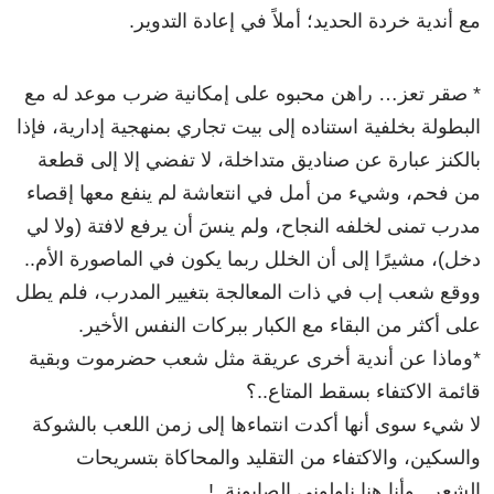
مع أندية خردة الحديد؛ أملاً في إعادة التدوير.
* صقر تعز… راهن محبوه على إمكانية ضرب موعد له مع
البطولة بخلفية استناده إلى بيت تجاري بمنهجية إدارية، فإذا
بالكنز عبارة عن صناديق متداخلة، لا تفضي إلا إلى قطعة
من فحم، وشيء من أمل في انتعاشة لم ينفع معها إقصاء
مدرب تمنى لخلفه النجاح، ولم ينسَ أن يرفع لافتة (ولا لي
دخل)، مشيرًا إلى أن الخلل ربما يكون في الماصورة الأم..
ووقع شعب إب في ذات المعالجة بتغيير المدرب، فلم يطل
على أكثر من البقاء مع الكبار ببركات النفس الأخير.
*وماذا عن أندية أخرى عريقة مثل شعب حضرموت وبقية
قائمة الاكتفاء بسقط المتاع..؟
لا شيء سوى أنها أكدت انتماءها إلى زمن اللعب بالشوكة
والسكين، والاكتفاء من التقليد والمحاكاة بتسريحات
الشعر.. وأنا هنا ناولوني الصابونة..!