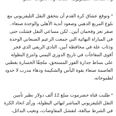
* وتوقع عشاق كرة القدم أن يتحقق النقل التليفزيوني مع
بلوغ المربع الذهبي وصعود أندية الأهلي والوحدة صنعاء..
صقر تعز وفحمان أبين.. لكن مساعي النقل فشلت حتى
في المباراة النهائية التي جمعت الزعيم الصنعاني الوحدة
وذئاب علة في
محافظة أبين، النادي الريفي الذي فجر
أقوى المفاجآت في تاريخ الدوري اليمني وانتزع البطولة
على بساط جدارة الفوز المستحق، ملحِقًا الخسارة بقطبي
العاصمة صنعاء بقوة البأس والشكيمة ودهاء مدرب لا حدود
لطموحاته.
* طلبت قناة حضرموت مبلغ 12 ألف دولار نظير تأمين
النقل التليفزيوني المباشر لنهائي البطولة، ورأى اتحاد الكرة
في الشرط مبالغة، لتفشل المفاوضات، وتغيب البدائل،