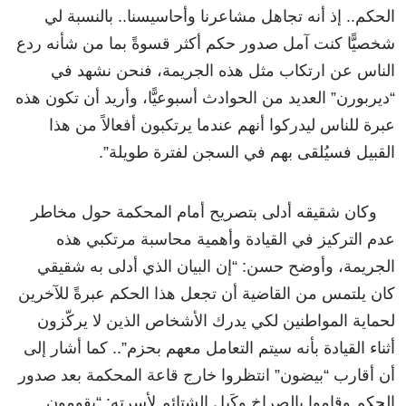
الحكم.. إذ أنه تجاهل مشاعرنا وأحاسيسنا.. بالنسبة لي
شخصيًّا كنت آمل صدور حكم أكثر قسوةً بما من شأنه ردع
الناس عن ارتكاب مثل هذه الجريمة، فنحن نشهد في
“ديربورن” العديد من الحوادث أسبوعيًّا، وأريد أن تكون هذه
عبرة للناس ليدركوا أنهم عندما يرتكبون أفعالاً من هذا
القبيل فسيُلقى بهم في السجن لفترة طويلة”.
وكان شقيقه أدلى بتصريح أمام المحكمة حول مخاطر
عدم التركيز في القيادة وأهمية محاسبة مرتكبي هذه
الجريمة، وأوضح حسن: “إن البيان الذي أدلى به شقيقي
كان يلتمس من القاضية أن تجعل هذا الحكم عبرةً للآخرين
لحماية المواطنين لكي يدرك الأشخاص الذين لا يركّزون
أثناء القيادة بأنه سيتم التعامل معهم بحزم”.. كما أشار إلى
أن أقارب “بيضون” انتظروا خارج قاعة المحكمة بعد صدور
الحكم وقاموا بالصراخ وكَيل الشتائم لأسرته: “يقومون