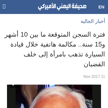
ggle
EN
ain
Accessibilit
أخبار الجالية
link
tion
فترة السجن المتوقعة ما بين 10 أشهر
لمحتوى
و15 سنة.. مكالمة هاتفية خلال قيادة
لرئيسي
السيارة تذهب بامرأة إلى خلف
لأقسام
لرئيسية
القضبان
Ski
t
11 Nov 2017
Searc