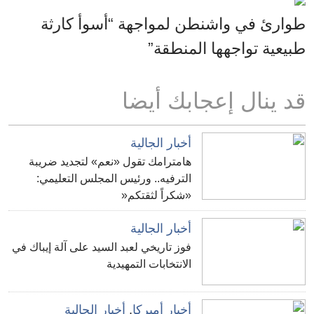
طوارئ في واشنطن لمواجهة “أسوأ كارثة
طبيعية تواجهها المنطقة”
قد ينال إعجابك أيضا
أخبار الجالية
هامترامك تقول «نعم» لتجديد ضريبة
الترفيه.. ورئيس المجلس التعليمي:
«شكراً لثقتكم«
أخبار الجالية
فوز تاريخي لعبد السيد على آلة إيباك في
الانتخابات التمهيدية
أخبار أميركا
,
أخبار الجالية