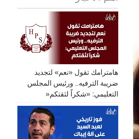
هامترامك تقول «نعم» لتجديد
ضريبة الترفيه.. ورئيس المجلس
التعليمي: «شكراً لثقتكم«