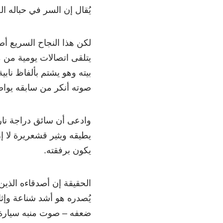
يُقال إن السر في حباله ا
لكن هذا النجاح السريع أص
يتلقى اتصالات يومية من 
بيته وهو يشتم بألفاظ نابي
صوته أنكر من سابقه يوا
وادعى أن سائق دراجة ناري
يطيقه ويثير قشعريرة لا 
يكون برفقته.
الحقيقة إن أصدقاءه الذين
يُصدره هو أشد شناعة وإث
ضعفه – صوت منبه سيارة 