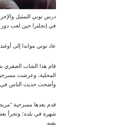
درس توني التمثيل والإخرا
في إنجلترا حين لعب دور
عاد توني مواندا إلى أوغ
قام هذا الشاب العبقري ب
المحلية، وعرضت مسرحيته 
وأضحت حديث الناس في كم
قدم بعدها مسرحية “مريض ا
شهرة في بلده؛ وتجرأ بعض 
بفنه.