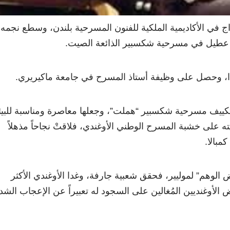
ج في الأكاديمية الملكية للفنون المسرحية بلندن، وسطع نجمه
 عطيل في مسرحية شكسبير الذائعة الصيت.
ندا، وحصل على وظيفة أستاذ المسرح في جامعة ماكيريري.
تكييف مسرحية شكسبير “هملت”، وجعلها معاصرة ومناسبة للبيئ
على خشبة المسرح الوطني الأوغندي، فلاقتْ نجاحاً مذهلاً
بالا.
لوهم” لموليير، فحقق شعبية جارفة، وغدا الأوغندي الأكثر
الأوغنديين المُغالين على السجود له تعبيراً عن الإعجاب الشد