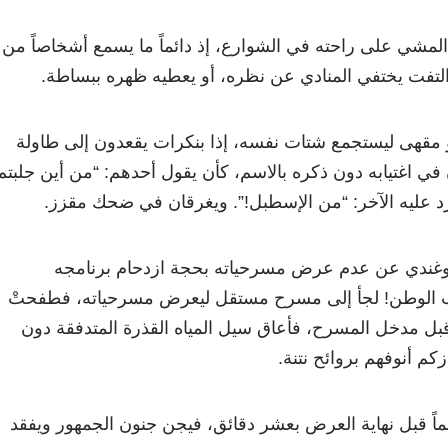
المشي على راحته في الشوارع، إذ دائماً ما يسمع أشخاصاً من
 التفت يختفي المنادي عن نظره، أو يعطيه ظهره ببساطة.
أو مقهى ليستجمع شتات نفسه، إذا بنكرات يقعدون إلى طاولة
في اغتيابه دون ذكره بالاسم، كأن يقول أحدهم: “من أين جلبتم
رد عليه الآخر: “من الإسطبل!”. ويغرقان في ضحك مقزز.
أوغندي عن عدم عرض مسرحياته بحجة ازدحام برنامجه
الوطن! لجأ إلى مسرح مستقل ليعرض مسرحياته، فطفحتْ
قبل مدخل المسرح، فأعاق سيل المياه القذرة المتدفقة دون
كم أنوفهم بروائح نتنة.
ماً قبل نهاية العرض بعشر دقائق، فيجن جنون الجمهور ويفقد