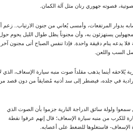
لصوتية، فصوته جهوري رنان مثل آلة الكمان.
ابه بدوار المرتفعات، وأمسى يُعاني من جنون الارتياب.. زعم أن
مجهولين يستهزئون به، وأن مجنوناً يظل طوال الليل يحوم حول
ة فلا يدعه ينام دقيقة واحدة. فإذا تنفس الصباح أتى مجنون آخر
صل السب واللعن.
ة يُلاحقه أينما يذهب مقلداً صوت منبه سيارة الإسعاف، الذي لا
إرادية في جلده، فيضطر إلى سد أذنيه مُضايقاً من دون قصد من
 سمعوا ولولة سائق الدراجة النارية جزموا بأن الصوت الذي
ارة للكرب من منبه سيارة الإسعاف؛ قال إنهم عرفوا نقطة
الإسعاف- فاستغلوها للضغط على أعصابه.