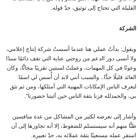
القليلة التي تحتاج إلى توثيق، حدّ قوله.
الشركة
ويقول: بدأتُ عملي هنا عندما أسستُ شركة إنتاج إعلامي،
ولا أنسى دور الدعم من زوجتي عناية التي تقف دائمًا سندًا
وعونًا في كل المهمات، وعملتُ لسنتين تقريبًا مجانًّا، وكان
العائد قليلًا جدًّا.. والسبب أنني لابد أن أُسس لي اسمًا
لتعرف الناس الإمكانات المهنية التي أمتلكها، ومن ثم تثق
بي، والحمدلله فزنا بثقة الناس حين أثبتنا حضورنا”.
وأشار إلى تعرضه لكثير من المشاكل من عدة منافسين
ظنًّا منهم أنه سيستسلم للضغوط، إلا أنه تجاوزها إلى أن
استقر عمله مستعينًا بثقة عملائه به، حدّ تعبيره.