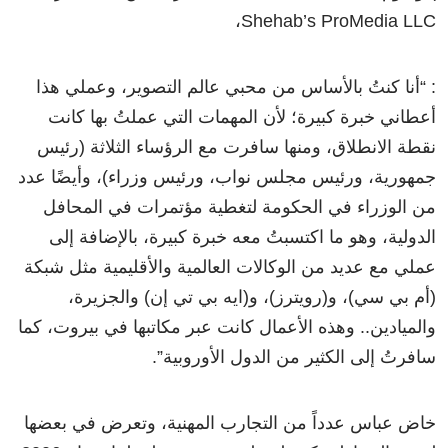
Shehab’s ProMedia LLC،
: “أنا كنتُ بالأساس من محبي عالم التصوير، وعملي هذا
أعطاني خبرة كبيرة؛ لأن المهمات التي عملتُ بها كانت
نقطة الانطلاق، ومنها سافرت مع الرؤساء الثلاثة (رئيس
جمهورية، ورئيس مجلس نواب، ورئيس وزراء)، وأيضًا عدد
من الوزراء في الحكومة لتغطية مؤتمرات في المحافل
الدولية، وهو ما اكتسبتُ معه خبرة كبيرة، بالإضافة إلى
عملي مع عديد من الوكالات العالمية والأقليمية مثل شبكة
(أم بي سي)، و(رويترز)، و(ايه بي تي إن) والجزيرة،
والميادين.. وهذه الأعمال كانت عبر مكاتبها في بيروت، كما
سافرتُ إلى الكثير من الدول الأوروبية”.
خاض عباس عدداً من التجارب المهنية، وتعرض في بعضها