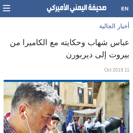
oggle
EN
main
Accessibilit
أخبار الجالية
link
ation
عباس شهاب وحكايته مع الكاميرا من
لمحتوى
بيروت إلى ديربورن
لرئيسي
لأقسام
11 Oct 2019
لرئيسية
Ski
t
Searc