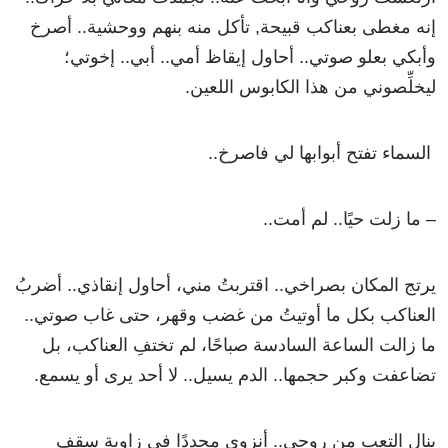
إنه مغطى بعناكب قبيحة, تأكل منه بنهم ووحشية.. أصرخ
وأبكي بعلو صوتي.. أحاول إيقاظ أمي.. أبي.. إخوتي؛
ليخلِّصوني من هذا الكابوس اللعين.
السماء تفتح أبوابها لي فاصرخ..
– ما زلت حيًا.. لم أمت..
يرتج المكان بصراخي.. اقتربتُ مني، أحاول إنقاذي.. أضربُ
العناكب بكل ما أوتيتُ من غضب وقهر، حتى غاب صوتي..
ما زالت الساعة السادسة صباحًا، لم تختفِ العناكب، بل
تضاعفت وكبر حجمها.. الدم يسيل.. لا أحد يرى أو يسمع.
ينال التعب من روحي.. أنزوي مجددًا في زاوية سقف