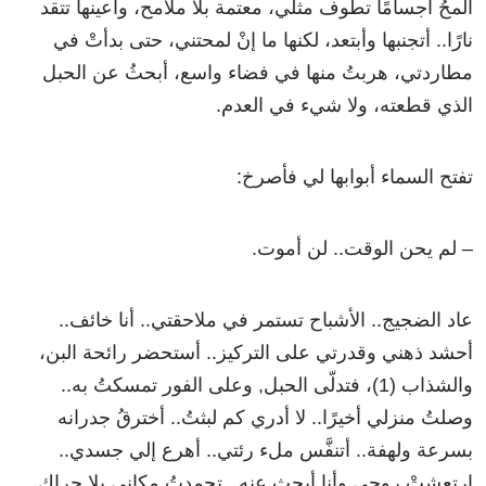
ألمحُ أجسامًا تطوف مثلي، معتمة بلا ملامح، وأعينها تتقد
نارًا.. أتجنبها وأبتعد، لكنها ما إنْ لمحتني، حتى بدأتْ في
مطاردتي، هربتُ منها في فضاء واسع، أبحثُ عن الحبل
الذي قطعته، ولا شيء في العدم.
تفتح السماء أبوابها لي فأصرخ:
– لم يحن الوقت.. لن أموت.
عاد الضجيج.. الأشباح تستمر في ملاحقتي.. أنا خائف..
أحشد ذهني وقدرتي على التركيز.. أستحضر رائحة البن،
والشذاب (1)، فتدلّى الحبل, وعلى الفور تمسكتُ به..
وصلتُ منزلي أخيرًا.. لا أدري كم لبثتُ.. أخترقُ جدرانه
بسرعة ولهفة.. أتنفَّس ملء رئتي.. أهرع إلي جسدي..
ارتعشتْ روحي وأنا أبحث عنه.. تجمدتُ مكاني بلا حراك..