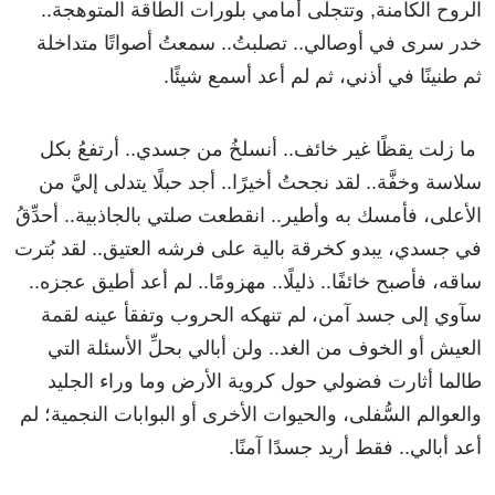
الروح الكامنة, وتتجلى أمامي بلورات الطاقة المتوهجة..
خدر سرى في أوصالي.. تصلبتُ.. سمعتُ أصواتًا متداخلة
ثم طنينًا في أذني، ثم لم أعد أسمع شيئًا.
ما زلت يقظًا غير خائف.. أنسلخُ من جسدي.. أرتفعُ بكل
سلاسة وخفَّة.. لقد نجحتُ أخيرًا.. أجد حبلًا يتدلى إليَّ من
الأعلى، فأمسك به وأطير.. انقطعت صلتي بالجاذبية.. أحدِّقُ
في جسدي، يبدو كخرقة بالية على فرشه العتيق.. لقد بُترت
ساقه، فأصبح خائفًا.. ذليلًا.. مهزومًا.. لم أعد أطيق عجزه..
سآوي إلى جسد آمن، لم تنهكه الحروب وتفقأ عينه لقمة
العيش أو الخوف من الغد.. ولن أبالي بحلِّ الأسئلة التي
طالما أثارت فضولي حول كروية الأرض وما وراء الجليد
والعوالم السُّفلى، والحيوات الأخرى أو البوابات النجمية؛ لم
أعد أبالي.. فقط أريد جسدًا آمنًا.