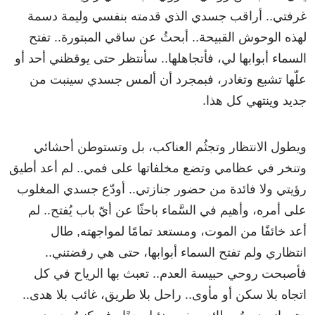
غرفتي.. أراقب جسدي الذي قدمته بنفسي وليمة دسمة
لهذه الوحوش القبيحة.. أبحثُ عن ساقي المبتورة.. تفتح
السماء أبوابها لي، فأتجاهلها.. سأنتظر حتى يوقظني أحد أو
علّها تشبع وتغادر، فبمجرد أن ألمس جسدي سينبت من
جديد وينتهي كل هذا.
ويطول الانتظار وتجثُم العناكب، بل وتستوطن أحشائي
وتنخر في عظامي وتضع مخلفاتها على فمي.. لم أعد أطيق
رؤيتي ولا فائدة من حضور جنازتي.. أودّع جسدي المغلوب
على أمره، وأهيم في السَّماء باحثًا عن أيّ باب يُفتح.. لم
أعد خائفًا من الموت، ومستعد تمامًا لمواجهته, طال
انتظاري ولم تفتح السماء أبوابها، حتى هي رفضتني..
فأصبحت روحي حبيسة العدم.. تعبث بها الرياح في كل
اتجاه بلا سكن أو مأوى.. راحل بلا طريق، غائب بلا هدى..