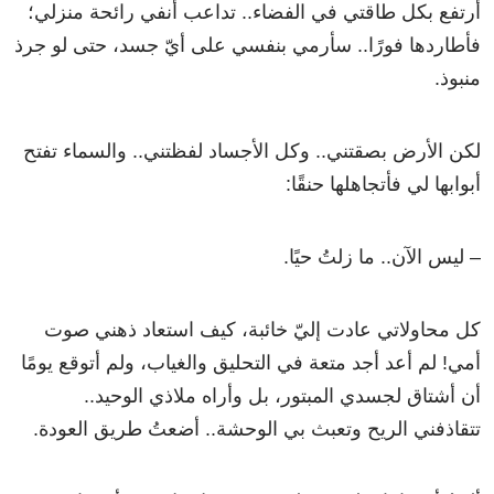
أرتفع بكل طاقتي في الفضاء.. تداعب أنفي رائحة منزلي؛
فأطاردها فورًا.. سأرمي بنفسي على أيّ جسد، حتى لو جرذ
منبوذ.
لكن الأرض بصقتني.. وكل الأجساد لفظتني.. والسماء تفتح
أبوابها لي فأتجاهلها حنقًا:
– ليس الآن.. ما زلتُ حيًا.
كل محاولاتي عادت إليّ خائبة، كيف استعاد ذهني صوت
أمي! لم أعد أجد متعة في التحليق والغياب، ولم أتوقع يومًا
أن أشتاق لجسدي المبتور، بل وأراه ملاذي الوحيد..
تتقاذفني الريح وتعبث بي الوحشة.. أضعتُ طريق العودة.