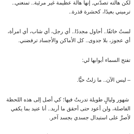
لكن هالته تصدّني, إنها هالة عظيمة غير مرئية.. تمنعني..
ترميني بعيدًا، كحشرة قذرة..
لستُ خائفًا.. أحاول مجددًا.. أي رجل، أي شاب، أي امرأة،
أي عجوز، بلا جدوى.. كل الأماكن والأجساد ترفضني.
تفتح السماء أبوابها لي:
– ليس الآن.. ما زلتُ حيًّا.
شهور وليالٍ طويلة تدربتُ فيها؛ كي أصل إلى هذه اللحظة
الفاصلة، ولن أعود حتى أحقق ما أريد.. أنا عنيد بما يكفي
لأصرَّ على استبدال جسدي بجسد آخر.