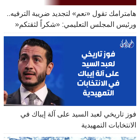
هامترامك تقول «نعم» لتجديد ضريبة الترفيه..
ورئيس المجلس التعليمي: «شكراً لثقتكم«
فوز تاريخي لعبد السيد على آلة إيباك في
الانتخابات التمهيدية