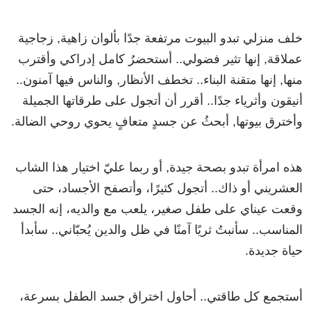
خلف منزلي تبدو البيوت مرتفعة جدًا بألوان زاهية, زجاجية
عملاقة, إنها تثير فضولي.. أستحضرُ كامل إدراكي وأقترب
منها, إنها متقنة البناء.. تخطف الأنظار, والناس فيها آمنون..
أنيقون وأثرياء جدًا.. أقرر أن أتجول على طرقاتها الجميلة
وأخترق بيوتها, أبحثُ عن جسدٍ متعافٍ يحوي روحي الضالة.
هذه امرأة تبدو بصحة جيدة, أو ربما عليّ اختيار هذا الشاب
العشريني أو ذاك.. أتجول كثيرًا، وأتصفح الأجساد، حتى
وقعت عيناي على طفل صغير، يلعب مع والديه، إنه الجسد
المناسب.. سأنبتُ ثريًا آمنًا في ظل والدين يُحبّاني.. سأبدأ
حياة جديدة.
أستجمع كل طاقتي.. أحاول اختراق جسد الطفل بسرعة،