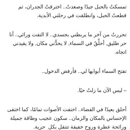
تمسكتُ بالحبل جيدًا وصعدتُ.. اخترقتُ الجدران، ثم
قطعتُ الحبل، وانطلقت في رحلتي الأبدية.
تحررتُ من آخر ما يربطني بجسدي.. لا التفت ورائي.. أنا
حر طليق, أحلِّقُ في السماء, لا يحدُّني مكان, ولا يقيدني
اتجاه.
تفتح السماء أبوابها لي.. فأرفض الدخول..
– ليس الآن ما زلتُ حيًا.
أحلق بعيدًا في الفضاء.. اختفت الأصوات تمامًا، كما اختفى
الإحساس بالمكان والزمان.. سكون عجيب وطاقة جميلة
ورائحة عطرة وروح خفيفة تتنقل بكل حرية.