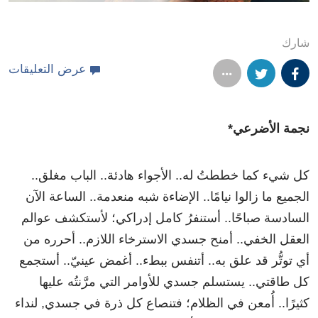
شارك
عرض التعليقات
نجمة الأضرعي*
كل شيء كما خططتُ له.. الأجواء هادئة.. الباب مغلق..
الجميع ما زالوا نيامًا.. الإضاءة شبه منعدمة.. الساعة الآن
السادسة صباحًا.. أستنفرُ كامل إدراكي؛ لأستكشف عوالم
العقل الخفي.. أمنح جسدي الاسترخاء اللازم.. أحرره من
أي توتُّر قد علق به.. أتنفس ببطء.. أغمض عينيّ.. أستجمع
كل طاقتي.. يستسلم جسدي للأوامر التي مرَّنتُه عليها
كثيرًا.. أُمعن في الظلام؛ فتنصاع كل ذرة في جسدي, لنداء