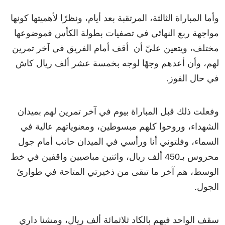
وأما المباراة الثالثة، المرتقبة بعد أيام، ونظرًا لأهميتها كونها
مواجهة ربع النهائي في تصفيات بطولة الكأس فموضوعها
مختلف، ويتعين عليّ أن أقف أمام الفريق في آخر تمرين
لهم، وأن أعدهم وجهًا لوجه بخمسة عشر ألف ريال كاش
في حال الفوز.
وفعلت ذلك قبل المباراة بيوم في آخر تمرين لهم بميدان
الشهداء، وروحوا كلهم مبسوطين، ومعنوياتهم عالية في
السماء، وفلتوني أنا ورأسي في الميدان حانب أمام جول
محروس بـ450 ألف ريال، واثنين مباصيين واقفين في خط
الوسط، هم آخر ما تبقى من ذخيرتي المتاحة في طوارئ
الجول.
سقف الواحد فيهم بالكاد ثلاثمائة ألف ريال، ومشنا داري