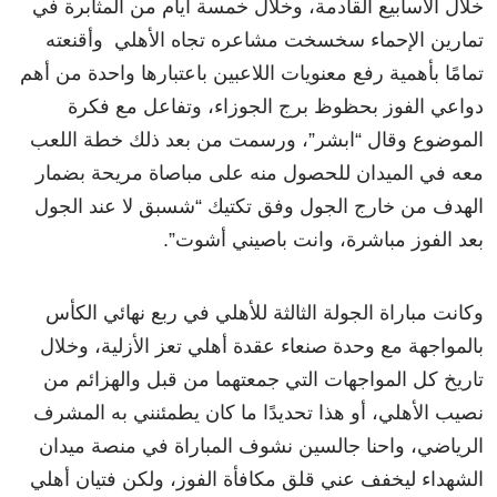
خلال الأسابيع القادمة، وخلال خمسة أيام من المثابرة في
تمارين الإحماء سخسخت مشاعره تجاه الأهلي وأقنعته
تمامًا بأهمية رفع معنويات اللاعبين باعتبارها واحدة من أهم
دواعي الفوز بحظوظ برج الجوزاء، وتفاعل مع فكرة
الموضوع وقال “ابشر”، ورسمت من بعد ذلك خطة اللعب
معه في الميدان للحصول منه على مباصاة مريحة بضمار
الهدف من خارج الجول وفق تكتيك “شسبق لا عند الجول
بعد الفوز مباشرة، وانت باصيني أشوت”.
وكانت مباراة الجولة الثالثة للأهلي في ربع نهائي الكأس
بالمواجهة مع وحدة صنعاء عقدة أهلي تعز الأزلية، وخلال
تاريخ كل المواجهات التي جمعتهما من قبل والهزائم من
نصيب الأهلي، أو هذا تحديدًا ما كان يطمئنني به المشرف
الرياضي، واحنا جالسين نشوف المباراة في منصة ميدان
الشهداء ليخفف عني قلق مكافأة الفوز، ولكن فتيان أهلي