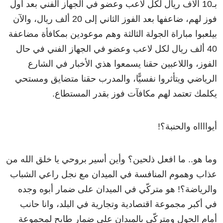
بـ10 آلاف ريال لكل لاعب وعضو في الجهاز الفني بعد أول
فوز لهم، ضاعفها بعد الفوز الثاني إلى 20 ألف ريال، والآن
بيلعبوا مباراة الجولة الثالثة وهم موعودين بمكافأة مضاعفة
40 ألف ريال لكل لاعب وعضو في الجهاز الفني في حال
الفوز، واللاعبين حقنا يسمعوا هذي الأخبار في الشارع
الرياضي ويتأثروا نفسيًّا، والمدرب حقنا متضايق ومستحي
يكلمك تعتمد لهم مكافآت فوز بقدر المستطاع.
أيوااااه والحنبة؟!
وما هو.. ما افعل ذلحين؟ وأين أسير بروحي يا خلق الله من
عذاب وهموم المنافسة في الميدان مع نجل راعي الشباب
والرياضة؟! هو متركّي في الميدان على ضمار أبوه وجده
في أكبر مجموعة اقتصادية وتجارية في البلد، وانا حانب
أمام الجول ومتركّي بالميدان على ضمار طايح لمجموعة