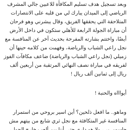
وبعد تسجيل هدف تسليم المكافأة للاعبين جالي المشرف
الرياضي إلى الميدان يبارك لي من قلبه على الانتصارات
المتلاحقة التي يحققها الفريق، وقال يبشرني وهو فرحان
أن مباراة الجولة الرابعة للأهلي ستكون في داخل الأرض
أيضًا، واختتم بشارته المفرحة بحديث آخر عن المنافسة مع
نجل راعي الشباب والرياضة، وفهمت من كلامه حينها أن
زميلي (نجل راعي الشباب والرياضة) ضاعف مكافآت الفوز
لفريقه في مباراة نصف النهائي المرتقبة من أربعين ألف
ريال إلى ثمانين ألف ريال !
أيواااه والحنبة !
وماهو.. ما افعل ذلحين؟ أين اسير بروحي من استمرار
المنافسة غير المتكافئة مع نجل ثري شابع من بيتهم مش
حاسس بي، ولا هو داري حتى أننا بين ألعب خارج الجول،