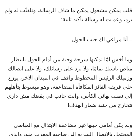
قلت يمكن مشغول يمكن ما شاف الرسالة، وتلفنْت له ولم
يرد، وعملت له رسالة تأكيد ثانية:
– أنا مراعي لك جنب الجول.
وما أخس لمّا تمكنها سرحة وجية من أمام الجول بانتظار
مباص ناسيك تمامًا، ولا يرد على رسائلك، ولا على اتصالك
وزميلك الرئيس المحظوظ واقف في الميدان الآخر، يوزع
على فريقه الفائز المكافأة المضاعفة، وهو مبسوط بتأهلهم
إلى نصف نهائي الكأس، وانت حانب في بقعتك مش داري
تتخارج من حنبة ضمار الهدف!
ولم يكن أمامي حينها غير مضاعفة الابتذال مع المباصي
المحتمل بالاتصال السريع الى صاحبه المقرب منه، والذي