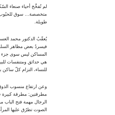
لم تُفخَّخ أحياء صنعاء السّ
متخصصة… سوق للحبُوب، 
طويلة.
يُعقّبُ الدكتور محمد الع
فيسردُ بعض مظاهر السلوك
المساكن ليس سوى جزء من 
هي حدائق ومتنفسات للبيوت 
للنساء، التزام كلّ ساكن ب
وعن ارتفاع منسوب الذوق ا
مطرقتين: مطرقة كبيرة قوي
الرجال مهمة فتح الباب م
الصوت تطرُق عليها المرأة ل