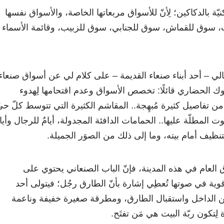
كنيّة بالدكاكين؛ لِأنّ للأسواق مربعاتها الخاصة، والأسواق نفسها
سوق للقماش، سوق للجنابي، سوق للزبيب، وقائمة الأسماء
سالي – أحد أبناء صنعاء القديمة – على كلام لي عن أسواق صنعاء
 الحضاري قائلًا: تخصص الأسواق وعدم اقتحامها لِهدوء
تفاصيل كثيرة مُبهِجة.. المقاشم الكثيرة التي تتوسط كلّ حي
المطلّة عليها.. الحمامات الدافئة المجدولة، أيامٌ للرجال وأيام
تنظيف أمام بيته، وما إلى ذلك من الصوَر الجميلة.
لعام في هذه المدينة، فإنّ الباب الصنعاني يحتوي على
ة في صوتها تُعطِي إشارة بأنّ الطارق رجُل؛ فيتولى أحد
ن الداخل واستقبال الطارق، ومطرقة صغيرة خفيفة وناعمة
ِتكون ربّة البيت هي مَن تفتَح.