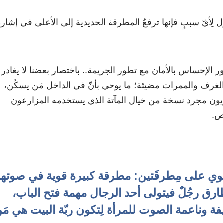
زل لِأيّ سببٍ فإنها ترفعُ المطرقة الحديدية إلى الأعلى في إشار
ر الإحساس بالأمان مع تطور الجريمة.. باختصار بعضنا لا يغادر
عض الغرف والممرات مضيئة؛ ما يوحي بأنّ في الداخل مَن يسكُن،
فزيون مجرد نسخة من خيال المآتة الذي يستخدمه المزارعون
ص.
توي على مِطرقَتين: مطرقة كبيرة قوية في صوتها
طارق رجُلٌ فيتولى أحد الرجال مهمة فتح الباب،
 وناعمة الصوت للمرأة لِتكون ربّة البيت هي مَ