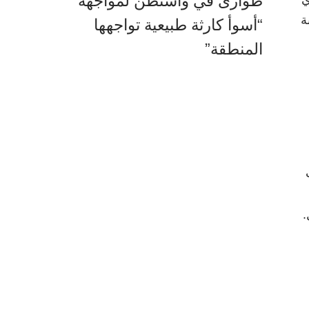
طوارئ في واشنطن لمواجهة
ة
“أسوأ كارثة طبيعية تواجهها
المنطقة”
.