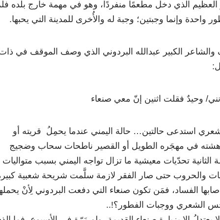
لعظيم الذي دخل مطعمًا منفردًا، وهو في مهمة خارج بلده فل
واحدة وإنما وجبتين؛ وجبة له والأُخرى للمدينة التي يحبها.
ف والشاعر الكبير عبدالله البردوني الذي وصف الموقف في ذات
:
ني/ وحيدٌ فقلت اثنين إنّ معي صنعاء
شعري استدعى حالتين… حالة اليمني عندما يحمِلُ قريته أو
أدهشته في مهجَره الطويل أو القصير ناطحات سحاب وضجيج
لة الثانية تحدّيات معيشية ما تزال تواجه اليمني بسبب متواليات
ات والحروب حتى صار الفقر لازمة سلَّمت شريحة شعبية كبيرة
بها الفساد، فمَن تكون صنعاء التي دفعت البردوني لِأنْ يحملها
جس الشعري ووجبات الفطور؟!..
ا يعتدلُ إلا بزيارة صنعاء القديمة، ولو مَرّة في الأسبوع، فما الذ