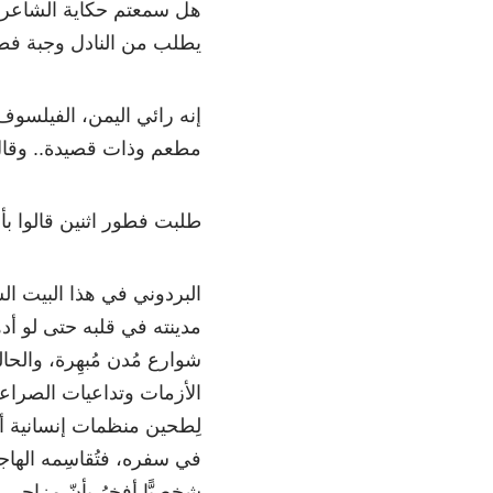
هل سمعتم حكاية الشاعر ا
يطلب من النادل وجبة فطور 
إنه رائي اليمن، الفيلسو
مطعم وذات قصيدة.. وقال
طلبت فطور اثنين قالوا بأن
البردوني في هذا البيت ال
مدينته في قلبه حتى لو 
شوارع مُدن مُبهِرة، والحا
الأزمات وتداعيات الصراع
لِطحين منظمات إنسانية أصا
في سفره، فتُقاسِمه الها
شخصيًّا أفخرُ بأنّ مزاجي ل