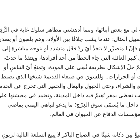
ي مع بعض أبنائها، ومما أدهشني مظاهر سلوك غاية في الرُّقِ
بيل المثال: عندما يشب خِلافًا بين الأولاد، وهم يلعبون أو يصدر
نّ المتضرِّر لا يتخذُ أيّ ردّ فعْل متشدد أو يتوجه مباشرة إلى
بير العائلة التي جاء الخطأ من أحد أفرادها، وينتقدُ ما حدثَ،
مّ حلّ الإشكال بطريقة تُبقِي على المودة، وتمنعُ أيّ التباسٍ أو
 أو الحزازات.. وللسوق في صنعاء القديمة شيخها الذي يضبط
يع والشراء، وحتى الخيول والبغال والحمير التي تخرج عن الخدم
انت تحظى بمقر تُقِيمُ فيه داخل المدينة، وتعتمد في معيشتها عل
خل ما يُسمّى سوق العِرْج؛ ما يدعو لتباهي اليمني بماضي
سسات الدفاع عن الحيوان في العالم.
بيعُ مِن دكانه شيئًا في الصباح الباكر لا يبيع السلعة التالية لزبونٍ إ