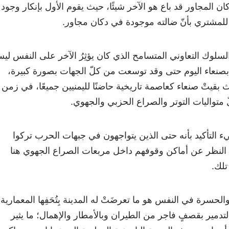
كان المجاور قد باع هو الآخر شيئًا، حيث يقوم الأول بإنكار وجود
 للمشتري بأنّ ضالته موجودة في دكان مجاور.
السلوك التعاوني المتسامح الذي كان يؤثِرُ الآخر على النفس لي
ام بصنعاء اليوم حتى وقد توسعت من كلّ الجهات بصورة كبيرة،
بقيتْ صنعاء كعاصمة تاريخية حاضنًا لليمنيين جميعًا، في زمن
 متواليات التوتر والصراع الحزبي والجهوي.
 التأكيد بأنه حتى الذين يتواجهون في جبهات الحرب تركوا
النظر عن أماكن وقوفهم داخل مربعات الصراع الجهوي هنا
تلك.
حسرة في النفس هو ما تعرضَتْ له المدينة بِتُحَفِها المعمارية
لتدمير بقصفٍ فاجر من الطيران وبالأمطار والإهمال؛ ما يثير