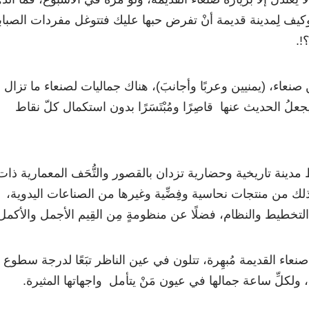
وكيف لِمدينة قديمة أنْ تفرض حبها عليك فتتوغل مفردات الصباب
!.
 صنعاء، (يمنيين وعربًا وأجانبَ)، هناك جماليات لصنعاء ما تزال
علُ الحديث عنها قاصِرًا ومُبْتَسَرًا بدون استكمال كلّ نقاط
دينة تاريخية وحضارية تزدان بالقصور والتُّحَف المعمارية ذات
 ذلك من منتجات نحاسية وفِضِّية وغيرها من الصناعات اليدوية،
التخطيط والنظام، فضلًا عن منظومةٍ مِن القِيم الأجمل والأكمل
صنعاء القديمة مُبهِرة، تتلون في عين الناظر تبَعًا لدرجة سطوع
كلِّ ساعة جمالها في عيون مَنْ يتأمل واجهاتها المثيرة.