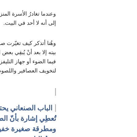
وعندما تغادرُ الأسرة المن
إلى أنه لا أحد في البيت.
وهُنا أتذكر كيف تغيّرت صو
بيته إلا بعد أنْ يُبقِي ب
فيما الضوء أو جهاز التلي
لتخويف العصافير واللصو
الباب الصنعاني يح
تُعطِي إشارة بأنّ ال
ومطرقة صغيرة خفيفة