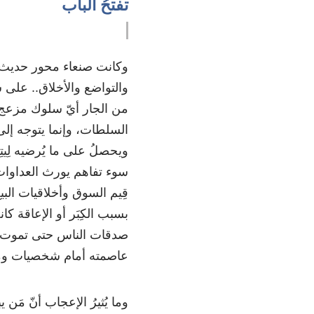
تفتحُ الباب
وكانت صنعاء محور حديث ل
والتواضع والأخلاق.. على س
من الجار أيّ سلوك مزعج فإ
السلطات، وإنما يتوجه إلى ك
ويحصلُ على ما يُرضيه لِيتِ
سوء تفاهم يورث العداوات
قِيم السوق وأخلاقيات الب
بسبب الكِبَر أو الإعاقة ك
صدقات الناس حتى تموت دا
عاصمته أمام شخصيات ومؤ
وما يُثيرُ الإعجاب أنّ مَن ي