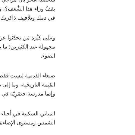
يقفُ وراء هذا الشَّغف؟، 
في دمك وتلافيف ذاكرتك؟
وعلى كَثْرة مَن تحدّثوا عن
مجهولة عند الكثيرين؛ ما يج
الضوء.
صنعاء القديمة ليست فقط م
القيمة التاريخية، وما إلى
وإنما مدرسة حضَرِيّة في 
المباني السكنية في أحياء 
الشمس ومستوى الإضاءة، ول