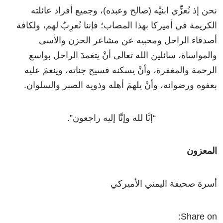
نحن إذ نُعزِّي ابنيْه (صالح وعبده)، وجميع أفراد عائلته
الكريمة في أميركا بهذا المصاب؛ فإننا نُعرِبُ لهم، ولكافة
أصدقاء الراحل ومحبيه عن مشاعر الحزن والأسى
والمواساة، سائلين الله تعالى أنْ يتغمدَ الراحل بواسع
الرحمة والمغفرة، وأنْ يسكنه فسيح جناته، وينعمَ عليه
بعفوه ورضوانه، وأنْ يلهمَ أهله وذويه الصبر والسلوان.
“إنَّا لله وإنَّا إليه راجعون”.
المعزون
أسرة صحيفة اليمني الأميركي
Share on: