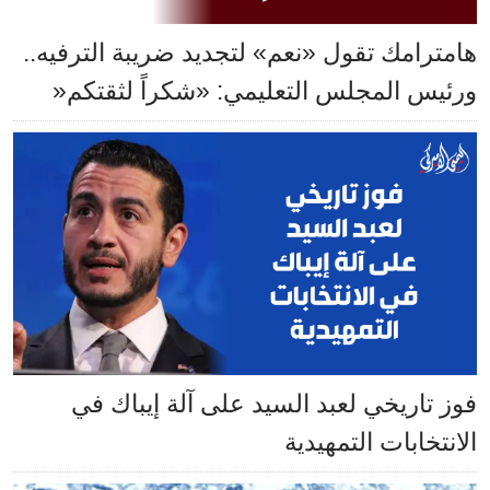
هامترامك تقول «نعم» لتجديد ضريبة الترفيه..
ورئيس المجلس التعليمي: «شكراً لثقتكم«
فوز تاريخي لعبد السيد على آلة إيباك في
الانتخابات التمهيدية