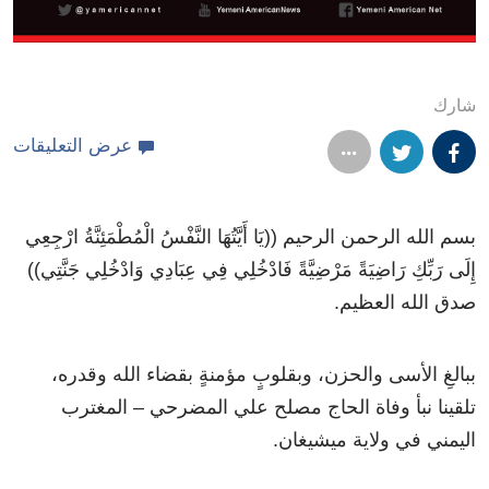
شارك
عرض التعليقات
بسم الله الرحمن الرحيم ((يَا أَيَّتُهَا النَّفْسُ الْمُطْمَئِنَّةُ ارْجِعِي
إِلَى رَبِّكِ رَاضِيَةً مَرْضِيَّةً فَادْخُلِي فِي عِبَادِي وَادْخُلِي جَنَّتِي))
صدق الله العظيم.
ببالغِ الأسى والحزن، وبقلوبٍ مؤمنةٍ بقضاء الله وقدره،
تلقينا نبأ وفاة الحاج مصلح علي المضرحي – المغترب
اليمني في ولاية ميشيغان.