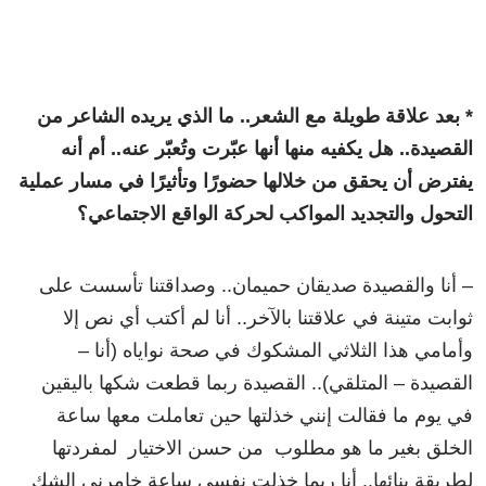
* بعد علاقة طويلة مع الشعر.. ما الذي يريده الشاعر من
القصيدة.. هل يكفيه منها أنها عبّرت وتُعبّر عنه.. أم أنه
يفترض أن يحقق من خلالها حضورًا وتأثيرًا في مسار عملية
التحول والتجديد المواكب لحركة الواقع الاجتماعي؟
– أنا والقصيدة صديقان حميمان.. وصداقتنا تأسست على
ثوابت متينة في علاقتنا بالآخر.. أنا لم أكتب أي نص إلا
وأمامي هذا الثلاثي المشكوك في صحة نواياه (أنا –
القصيدة – المتلقي).. القصيدة ربما قطعت شكها باليقين
في يوم ما فقالت إنني خذلتها حين تعاملت معها ساعة
الخلق بغير ما هو مطلوب من حسن الاختيار لمفردتها
لطريقة بنائها.. أنا ربما خذلت نفسي ساعة خامرني الشك