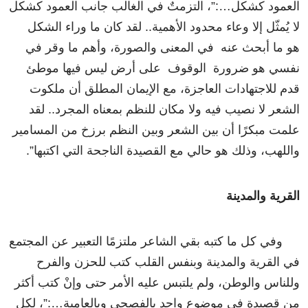
العمود كشكل…:”، التزمتٌ في الغالب جانب العمود كشكل
لا يُمثّل إلا وعاء محدود الأهمية.. لقد كان ما وراء الشكل
هو ما أبحث عنه في المعنى والصورة، وأهم ما وقر في
نفسي هو ضرورة الوقوف على أرض ليس فيها موطئ
قدم للاجتهادات العاجزة، مع الإيمان المطلق أن ملكوت
الشعر لا نصيب فيه ولا مكان للنظم بمعناه المجرد.. لقد
علمت مبكرًا أن بين الشعر وبين النظم برزخ من المسامير
واللهب، وذلك هو حالي مع القصيدة الناجحة التي اكتبها”.
القرية والمدينة
وفي كل ما كتبه بقي الشاعر ملتزمًا التعبير عن المجتمع
في القرية والمدينة وبنفس القلب كتب للحزن والفرح
وللناس والوطن، ولم يلتبس عليه الأمر حتى وإنْ كتب أكثر
من قصيدة في موضوع واحد بالفصحى وبالعامية…:”، لكل