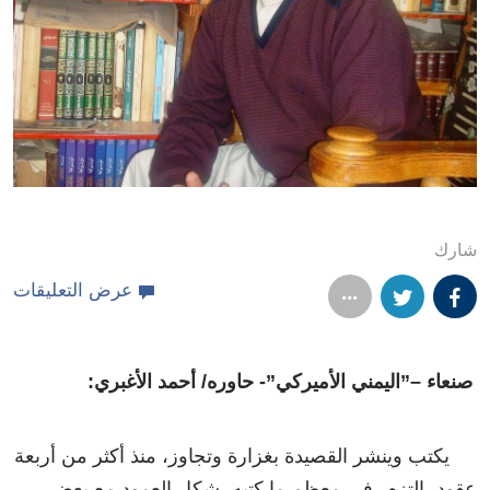
شارك
عرض التعليقات
صنعاء –”اليمني الأميركي”- حاوره/ أحمد الأغبري:
يكتب وينشر القصيدة بغزارة وتجاوز، منذ أكثر من أربعة
عقود، التزم، في معظم ما كتبه، شكل العمود مع بعض