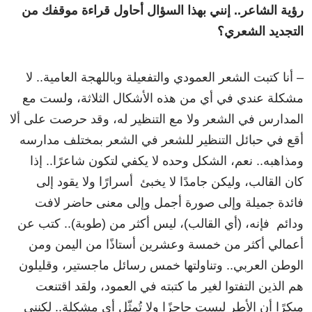
رؤية الشاعر.. إنني بهذا السؤال أحاول قراءة موقفك من
التجديد الشعري؟
– أنا كتبت الشعر العمودي والتفعيلة وباللهجة العامية.. لا
مشكلة عندي في أي من هذه الأشكال الثلاثة، ولست مع
المدارس في الشعر ولا مع التنظير له، وقد حرصت على ألا
أقع في حبائل التنظير للشعر في الشعر بمختلف مدارسه
ومذاهبه.. نعم، الشكل وحده لا يكفي لتكون شاعرًا.. إذا
كان القالب، وليكن جامدًا لا يخبئ أسرارًا ولا يقود إلى
فائدة جميلة وإلى صورة أجمل وإلى معنى حاضر لافت
ودائم فإنه، (أي القالب)، ليس أكثر من (طوبة).. كتب عن
أعمالي أكثر من خمسة وعشرين أستاذًا من اليمن ومن
الوطن العربي.. وتناولتها خمس رسائل ماجستير، وقليلون
هم الذين التفتوا لغير ما كتبته في العمود، ولقد اقتنعت
مبكرًا أن الأطر ليست حاجزًا ولا تُمثّل أي مشكلة.. لكنني