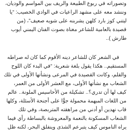
وتصوراته في ربوع الطبيعة والريف بين المواسم والوديان،
وننشد معه على مشهد الراعيات في الوادي الخصيب: “يا
ليتني كوز بارد كلهن يشربنه على شويه صعيف”، (من
قصيدة بالعامية للشاعر مغناة بصوت الفنان اليمني أيوب
طارش )..
في الشعر كان للشاعر دينه الأقوم كما كان له صراطه
المستقيم.. هكذا يقول بلغة شعرية: “في البدء كان اللوح
والقلم، وكانت القصيدة في المرعى ونشأتها الأولى في تلك
الشعاب مع نشأتها الأولى، مع العشر الأولى من العمر،
كيف لها أن تدري؟.. تشكيلة من الأحاسيس الملونة.. عالم
من اللغات المبهمة محمولة جوًّا على أجنحة الأسئلة، وكلها
قاب نهدين أو أدني من مراهقته المتربصة، وفي تلك
الشعاب المسكونة بالنعمة والمعروشة بالبساطة رأي فيما
يراه الناموس كيف يتبرعم الشذى وينفلق البحر، لكنه ظل