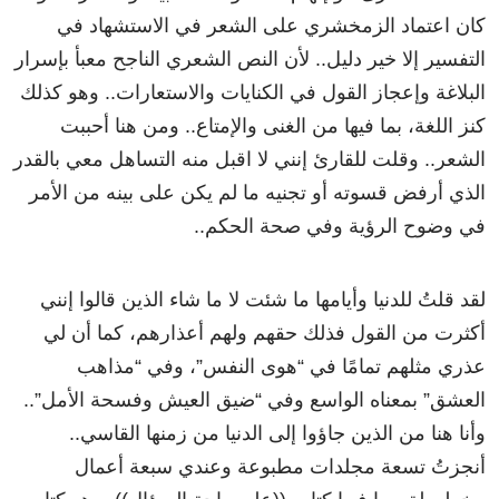
كان اعتماد الزمخشري على الشعر في الاستشهاد في
التفسير إلا خير دليل.. لأن النص الشعري الناجح معبأ بإسرار
البلاغة وإعجاز القول في الكنايات والاستعارات.. وهو كذلك
كنز اللغة، بما فيها من الغنى والإمتاع.. ومن هنا أحببت
الشعر.. وقلت للقارئ إنني لا اقبل منه التساهل معي بالقدر
الذي أرفض قسوته أو تجنيه ما لم يكن على بينه من الأمر
في وضوح الرؤية وفي صحة الحكم..
لقد قلتُ للدنيا وأيامها ما شئت لا ما شاء الذين قالوا إنني
أكثرت من القول فذلك حقهم ولهم أعذارهم، كما أن لي
عذري مثلهم تمامًا في “هوى النفس”، وفي “مذاهب
العشق” بمعناه الواسع وفي “ضيق العيش وفسحة الأمل”..
وأنا هنا من الذين جاؤوا إلى الدنيا من زمنها القاسي..
أنجزتُ تسعة مجلدات مطبوعة وعندي سبعة أعمال