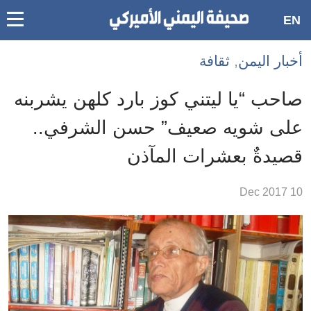
oggle
EN
main
Accessibilit
أخبار اليمن
,
ثقافة
link
ation
صاحب “يا ليتني كوز بارد كلهن يشربنه
لمحتوى
على شويه صعيف” حسن الشرفي..
لرئيسي
قصيدةٌ بعشرات المآذن
لأقسام
لرئيسية
10 Dec 2017
Ski
t
Searc