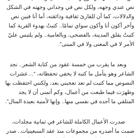
نص عندي وجهه، ولكل نص في وجداني وجهته في الشكل
والدلالات، كما أن للقارئ ثقافية وذائقته، أما أنا فبين نص
وآخر أكون أنا وأكون سواي تمامًا.. كتبتُ بهدوء القرية كما
كتبتُ بقلق المدينة، بالفصحى، وبالعامية.. ولم يلتبس عليّ
الأمر لا في المعنى ولا في المبنى”.
وبعد ما يقرب من خمسة عقود من كتابة الشعر.. نجد
الشاعر وهو يتأمل ما كتبه لا يخفي تحفظاته، “…عشرات
النصوص مما كتبت لم تعد تعجبني بعد، ولكنني احتفظت بها
وظهرَت فيما طبعت من أعمال، وكم أتمنى أن لا يجد
المتلقي ما أجده في نفسي منها.. وإنها لأمنية بعيدة المنال”.
صدرت الأعمال الكاملة للشاعر في ثمانية مجلدات،
ضمت ما أصدره من مجموعات منذ عقد السبعينيات.. صدر