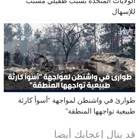
الولايات المتحدة بسبب طفيلي مُسبّب
للإسهال
طوارئ في واشنطن لمواجهة “أسوأ كارثة
طبيعية تواجهها المنطقة”
قد ينال إعجابك أيضا