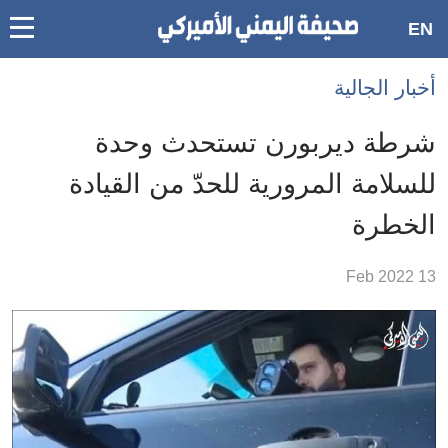
oggle
EN
main
Accessibilit
أخبار الجالية
link
ation
شرطة ديربورن تستحدث وحدة
لمحتوى
للسلامة المرورية للحدّ من القيادة
لرئيسي
الخطرة
لأقسام
لرئيسية
13 Feb 2022
Ski
t
Searc