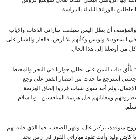
الله أيها الرياضي اليمني عندما تعاني لتتوسع كروش
العاطلين بالوراثة البلداء بالدراسة.
والمؤسف أن بطل اليمن سيلعب مباراتي الذهاب والإياب
في السعودية وتونس وكأنهم بلا أرض، فالعار والشنار على
كل من أوصلنا إلى هذا الحال.
* تألُّق ذئاب اليمن على بطلي جوارنا في البحر والمحيط
جعلني أسترجع ما حدث من انتصار القفز على وجع
الإهمال، ولم أجد سوى شباب قرروا إلحاق الهزيمة
بظروفهم ومعاناتهم قبل هزيمة المنافسين.. ويا سلام
سلّم.
روح متوقدة، تركيز عال، وقهر للصعب، فما الذي قلته لهم
يا كابتن وليد وأنت تقود مباراتي الفوز في زمن بحد