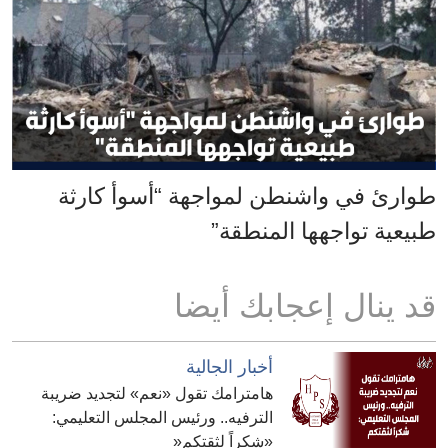
طوارئ في واشنطن لمواجهة “أسوأ كارثة
طبيعية تواجهها المنطقة”
قد ينال إعجابك أيضا
أخبار الجالية
هامترامك تقول «نعم» لتجديد ضريبة
الترفيه.. ورئيس المجلس التعليمي:
«شكراً لثقتكم«