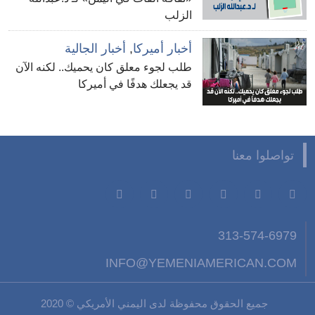
الزلب
أخبار أميركا
,
أخبار الجالية
طلب لجوء معلق كان يحميك.. لكنه الآن
قد يجعلك هدفًا في أميركا
تواصلوا معنا
313-574-6979
INFO@YEMENIAMERICAN.COM
جميع الحقوق محفوظة لدى اليمني الأمريكي © 2020