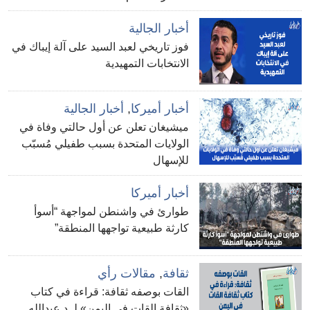
أخبار الجالية
فوز تاريخي لعبد السيد على آلة إيباك في
الانتخابات التمهيدية
أخبار أميركا
,
أخبار الجالية
ميشيغان تعلن عن أول حالتي وفاة في
الولايات المتحدة بسبب طفيلي مُسبّب
للإسهال
أخبار أميركا
طوارئ في واشنطن لمواجهة “أسوأ
كارثة طبيعية تواجهها المنطقة”
ثقافة
,
مقالات رأي
القات بوصفه ثقافة: قراءة في كتاب
«ثقافة القات في اليمن» لـ د.عبدالله