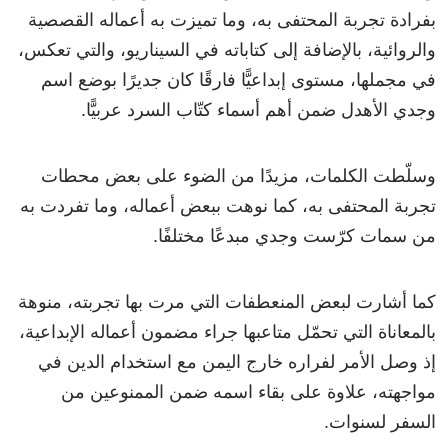
بفرادة تجربة المحتفى به، وما تميزت به أعماله القصصية
والروائية، بالإضافة إلى كتاباته في السيناريو، والتي تعكس،
في مجملها، مستوى إبداعيًّا فارقًا كان جديرًا بوضع اسم
وجدي الأهدل ضمن أهم أسماء كتّاب السرد عربيًّا.
وسلّطت الكلمات، مزيدًا من الضوء على بعض محطات
تجربة المحتفى به، كما نوهت ببعض أعماله، وما تفردت به
من سمات كرّست وجدي مبدعًا مختلفًا.
كما أشارت لبعض المنعطفات التي مرت بها تجربته، منوهة
بالمعاناة التي تحمّل متاعبها جراء مضمون أعماله الإبداعية،
إذ وصل الأمر لفراره خارج اليمن مع استخدام الدين في
مواجهته، علاوة على بقاء اسمه ضمن الممنوعين من
السفر لسنوات.