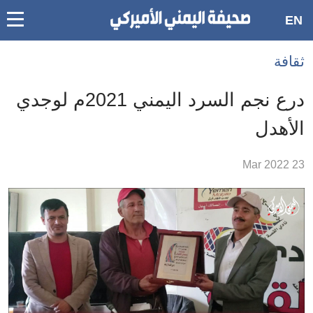
oggle
EN
main
Accessibilit
ثقافة
link
ation
درع نجم السرد اليمني 2021م لوجدي
لمحتوى
الأهدل
لرئيسي
لأقسام
23 Mar 2022
لرئيسية
Ski
t
Searc