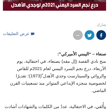
شارك
عرض التعليقات
صنعاء – “اليمني الأميركي”:
منح نادي القصة (إل مقه) بصنعاء، في احتفالية، يوم
الأربعاء، درع نجم السرد اليمني لعام 2021م للقاص
والروائي والسينارست وجدي الأهدل ّ(1973)؛ تقديرًا
لخصوصية منجزه الإبداعي المتواتر منذ تسعينيات القرن
الماضي.
وأُلقي، في الاحتفالية، عددٌ من الكلمات والشهادات أشادت