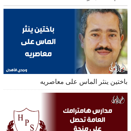
باختين ينثر الماس على معاصريه