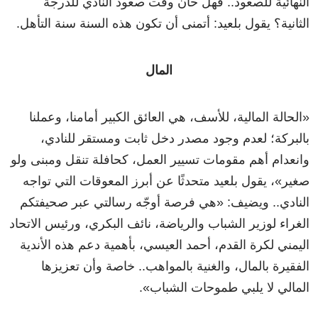
النهائية للصعود.. فهل حان وقت صعود النادي للدرجة
الثانية؟ يقول بلعيد: أتمنى أن تكون هذه السنة سنة التأهل.
المال
«
الحالة المالية، للأسف، هي العائق الكبير أمامنا، وعملنا
بالبركة؛ لعدم وجود مصدر دخل ثابت ومستقر للنادي،
وانعدام أهم مقومات تسيير العمل، كحافلة تنقل ومبنى ولو
صغير
»،
يقول بلعيد متحدثًا عن أبرز المعوقات التي تواجه
النادي.. ويضيف:
«
هي فرصة أوجّه رسالتي عبر صحيفتكم
الغراء لوزير الشباب والرياضة، نائف البكري، ورئيس الاتحاد
اليمني لكرة القدم، أحمد العيسي، بأهمية دعم هذه الأندية
الفقيرة بالمال، والغنية بالمواهب.. خاصة وأن تعزيزها
المالي لا يلبي طموحات الشباب
»
.