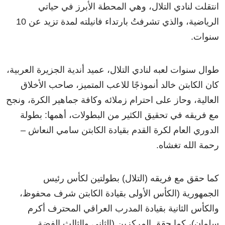
انتقلت لنادي التلال، وهي المحطة الأبرز في حياتي
الرياضية، والذي تشرفتُ بارتداء فانيلته لمدة تزيد عن 10
سنوات.
طوال سنوات لعبه لنادي التلال، عميد أندية الجزيرة العربية،
كان الكابتن خالد أنموذجًا للاعب المتميز، صاحب الأخلاق
العالية، وحاز على احترام زملائه وكافة جماهير الكرة، ونجح
مع فريقه في تحقيق الكثير من البطولات، أهمها: بطولة
الدوري العام لكرة القدم بقيادة الكابتن سامي النعاش –
رحمة الله تغشاه.
كما حقق مع فريقه (التلال) بطولتين لكأس رئيس
الجمهورية (الكأس الأولى بقيادة الكابتن شرف محفوظ،
والكأس الثانية بقيادة المدرب العراقي المحترف أكرم
سلمان)، كما حقق المركزين (الثاني والثالث الفضة