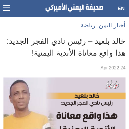
oggle
EN
main
Accessibilit
أخبار اليمن
,
رياضة
link
ation
خالد بلعيد – رئيس نادي الفجر الجديد:
لمحتوى
هذا واقع معاناة الأندية اليمنية!
لرئيسي
لأقسام
24 Apr 2022
لرئيسية
Ski
t
Searc