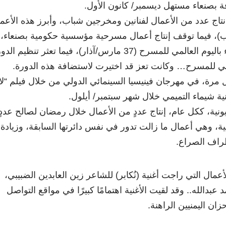
ة بصنعاء مستهل ديسمبر/ كانون الأول.
تاج عدد من الأعمال لفنانين ومخرجين شباب، وأبرز هذه الأعم
)، فيما توقف إنتاج أعمال مسرحية مؤسسية حكومية بصنعاء،
بما في ذلك توقف الاحتفاء باليوم العالمي للمسرح (37 مارس/آذار)، فيما تعثر تنظيم ا
طني للمسرح… وكانت تعز قد اختيرت لاستضافة هذه الدورة.
ول مرة، في مهرجان فينيسيا السينمائي الدولي من خلال فيلم “لا
منية شيماء التميمي خلال شهر سبتمبر/ أيلول.
يونية، ككل عام، إنتاج عددٍ من الأعمال خلال رمضان لصالح عددٍ
نية، وهي أعمال ما زالت تدور في نفس دائرتها السابقة، وزيادة
راف الصراع.
لأعمال التي راجت أغنية (نُكابر) للشاعر زين العابدين الضبيبي،
عبدالله.. وقد لقيت الأغنية اهتمامًا كبيرًا في مواقع التواصل
زان اليمنيين الراهنة.