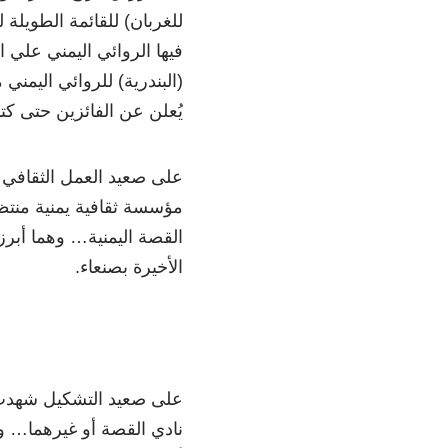
للغربان) للقائمة الطويلة ل
فيها الروائي اليمني علي 
(البندرية) للروائي اليمني
يُعلن عن الفائزين حتى كتاب
على صعيد العمل الثقافي
مؤسسة ثقافية يمنية منتظم
القصة اليمنية… وهما أبرز
الأخيرة بصنعاء.
على صعيد التشكيل شهدت 
نادي القصة أو غيرهما… وم