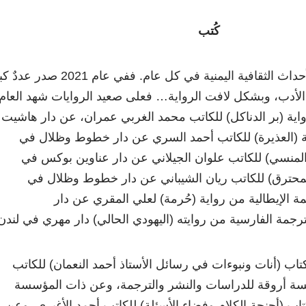
كُتب
يبرز الكِتاب في مقدمة الأحداث الثقافية اليمنية في كل عام. ففي عام 2021 ص
الأدب، وبشكل لافت الرواية… فعلى صعيد الروايات شهد العام
رواية (بر الدناكل) للكاتب محمد الغربي عمران، عن دار هاشيت
ة (العذيرة) للكاتب أحمد السري عن دار خطوط وظلال في
لمنسي) للكاتب علوان الجيلاني عن دار عناوين بوكس في
المحترق) للكاتب ريان الشيباني عن دار خطوط وظلال في
الإيطالية من رواية (حُرمة) لعلي المقري عن دار
اب (أنات ونبوءات في رسائل الأستاذ أحمد النعمان) للكاتب
ة أروقة للدراسات والنشر والترجمة، وعن ذات المؤسسة
 (أجنحة الكلام وفضاء الأسئلة) للكاتب أحمد الأغبري، وعن