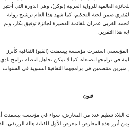
لجائزة العالمية للرواية العربية (بوكر)، وهي الدورة التي اُختير
المُقري ضمن لجنة التحكيم، كما شهد هذا العام ترشيح رواية
 مُحمد الغربي عمران للقائمة القصيرة لجائزة توفيق بكار، ولم
ة هذا التقرير.
 المؤسسي استمرت مؤسسة بيسمنت (القبو) الثقافية كأبرز
ة في برامجها بصنعاء، كما لا يمكن تجاهل انتظام برامج نادي
 منبرين منتظمين في برامجهما الثقافية السنوية في السنوات
فنون
البلاد تنظيم عدد من المعارض، سواء في مؤسسة بيسمنت أو
ن أبرز هذه المعارض المعرض الأول للفنانة هالة الزريقي، ال