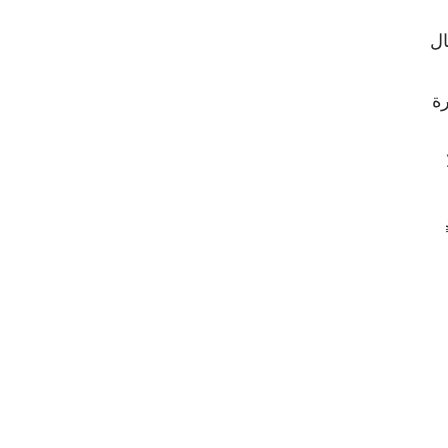
ال
لدورة