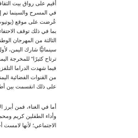
أقيم على رواق بيت الثقاف
في المسرح والسينما تم إن
عُرضت على موقع (يوتيوب
الثالثة من المهرجان الو
سينمائيًّا شارك اليمن، لأ
ترتاح كثيرًا” للمخرجة الي
فيما شهدت الدراما التلفز
من القنوات الفضائية اليم
على ذلك انقسمت بين أط
أما في الغناء، فمن أبرز ا
وأداء الطفلين كريم ومحمد 
الاجتماعي؛ لأنها لامست أح