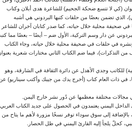
ان (كي لا تتسع ضحكة الجحيم) للشاعرة هدى أبلان وكتاب
)، الذي تضمن بعضًا من حلقات كتبها البردوني هي أشبه
في صحيفة محلية خلال حياته، كما صدر كتابان آخران للشاعر
بردوني عن دار وسم التركية، الأول ضم – أيضًا – بعضًا مما كتبه
ونشره في حلقات في صحيفة محلية خلال حياته، وجاء الكتاب
يف من التذكرات)، فيما ضم الكتاب الثاني مختارات شعرية بعنوا
ة) للكاتب وجدي الأهدل عن دائرة الثقافة في الشارقة، وهو
ا، في ذات العام كتاب (أخرج يدك من جيبك وأكتب سيناريو) عن
مجالات مختلفة معظمها عن دُور نشر خارج اليمن.
ي الداخل اليمني يعتمدون في الحصول على جديد الكتاب العربي
بالإضافة إلى سوق سوداء توفر نسخًا مزورة لأهم ما يتاح من
بي، كحلّ يلجأ إليه القارئ اليمني في ظل الحصار.