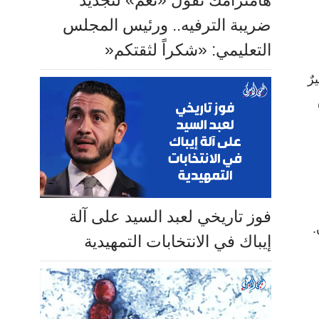
هامترامك تقول «نعم» لتجديد
ضريبة الترفيه.. ورئيس المجلس
التعليمي: «شكراً لثقتكم«
در عددٌ كبيرٌ
فوز تاريخي لعبد السيد على آلة
إيباك في الانتخابات التمهيدية