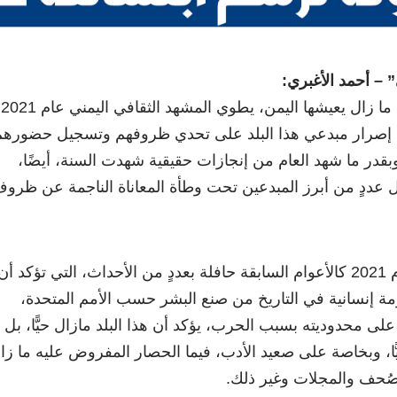
” – أحمد الأغبري:
ككل سنوات
دى إصرار مبدعي هذا البلد على تحدي ظروفهم وتسجيل حضورهم
قدر ما شهد العام من إنجازات حقيقية شهدت السنة، أيضًا،
عددٍ من أبرز المبدعين تحت وطأة المعاناة الناجمة عن ظرو
كانت الأجندة الثقافية للعام 2021 كالأعوام السابقة حافلة بعددٍ من الأحداث، التي تؤكد أن
مة إنسانية في التاريخ من صنع البشر حسب الأمم المتحدة،
ًا، على محدوديته بسبب الحرب، يؤكد أن هذا البلد مازال حيًّا، بل
قافيًّا، وبخاصة على صعيد الأدب، فيما الحصار المفروض عليه ما زا
لصُحف والمجلات وغير ذلك.