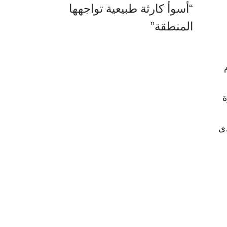
“أسوأ كارثة طبيعية تواجهها
المنطقة”
ة
دي