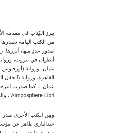
من الكتب الهامة تصدرها 
صدور عددٍ منها، أبرزها: 
أنطوان في بيروت، ورواي
عمان، ورواية (أورفيوس ا
القاهرة، ورواية (الحقل 
عمان… كما صدرت الترجمة 
Atmposphere Libri ، والترجمة الفارسية من روايته (اليهودي الحالي) دار مهري في لندن.
ومِن الكتب الأخرى صدر كت
عبدالباري طاهر عن مؤسس
صدرت طبعة مزيدة من كتاب