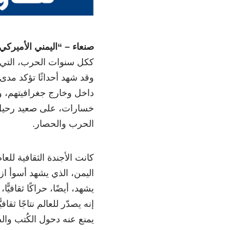
صنعاء – “اليمني الأميركي
وقد شهد أحداثًا تؤكد م
داخل وخارج جغرافيتهم، وب
خسارات، على صعيد رحيل 
الحرب والحصار.
اليمن، الذي يشهد أسوأ از
يشهد، أيضًا، حراكًا ثقافيّ
إنه يصدّر للعالم نتاجًا ث
يمنع عنه دحول الكُتب وا