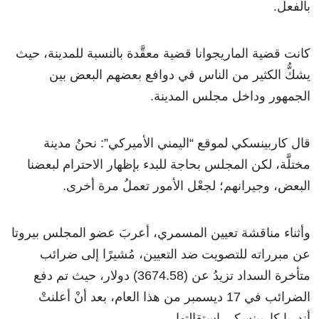
بالفعل.
كانت قضية الماريجوانا قضية معقَّدة بالنسبة للمدينة، حيث
يشكُّ الكثير من الناس في دوافع بعضهم البعض بين
الجمهور وداخل مجلس المدينة.
قال كاربينسكي لموقع “اليمني الأميركي”: نحنُ مدينة
مختلَّة، لكن المجلس بحاجة للبدء بإظهار الاحترام لبعضنا
البعض، وجيرانهم؛ لجعْل الأمور تعملُ مرة أخرى.
وأثناء مناقشة تعيين المسمري، أعربَ عضو المجلس بيروتا
عن مبرراته للتصويت ضد التعيين، مُشيرًا إلى ضرائب
متأخرة السداد تزيدُ عن (3674.58) دولار، حيث تم دفع
الضرائب في 17 ديسمبر من هذا العام، بعد أنْ أعلنتْ
أندريا كاربينسكي استقالتها.