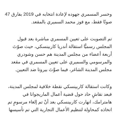
وخسر المسمري جهوده لإعادة انتخابه في 2019 بفارق 47
صوتًا فقط، مع فوز محمد السميري بالمقعد.
تم التصويت على تعيين المسمري مباشرة بعد قبول
المجلس رسميًّا استقالة أندريا كاربينسكي، حيث صوّتَ
أربعة أعضاء من مجلس المدينة هم حسن وشودري
والمرسومي والسميري على تعيين المسمري في مقعد
مجلس المدينة الشاغر، فيما صوَّتَ بيروتا ضد التعيين.
وكانت استقالة كاربينسكي نقطة خلافية لمجلس المدينة،
فبعد نقاشٍ حاد حول قضية أعمال الماريجوانا في
هامترامك، انهارت كاربينسكي بعد أنْ تم إلغاء مرسومٍ تم
اتخاذه كمحاولة لتنظيم الأعمال التجارية التي تم تأسيسها