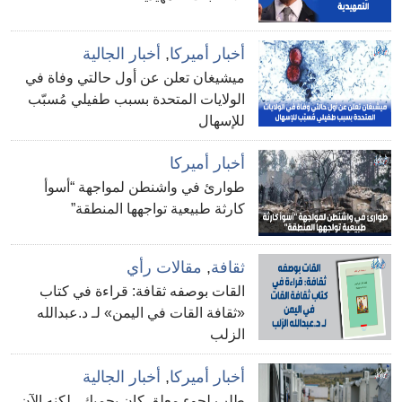
أخبار أميركا
,
أخبار الجالية
ميشيغان تعلن عن أول حالتي وفاة في
الولايات المتحدة بسبب طفيلي مُسبّب
للإسهال
أخبار أميركا
طوارئ في واشنطن لمواجهة “أسوأ
كارثة طبيعية تواجهها المنطقة”
ثقافة
,
مقالات رأي
القات بوصفه ثقافة: قراءة في كتاب
«ثقافة القات في اليمن» لـ د.عبدالله
الزلب
أخبار أميركا
,
أخبار الجالية
طلب لجوء معلق كان يحميك.. لكنه الآن