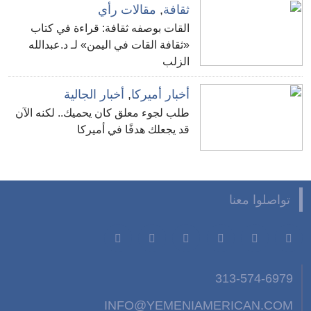
ثقافة
,
مقالات رأي
القات بوصفه ثقافة: قراءة في كتاب
«ثقافة القات في اليمن» لـ د.عبدالله
الزلب
أخبار أميركا
,
أخبار الجالية
طلب لجوء معلق كان يحميك.. لكنه الآن
قد يجعلك هدفًا في أميركا
تواصلوا معنا
313-574-6979
INFO@YEMENIAMERICAN.COM