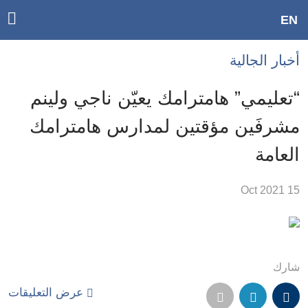
ggle
EN
ain
Accessibilit
أخبار الجالية
link
tion
“تعليمي” هامترامك يعيّن ناجي ولينم
لمحتوى
مشرفَين مؤقتين لمدارس هامترامك
لرئيسي
العامة
لأقسام
لرئيسية
15 Oct 2021
Ski
t
Searc
شارك
عرض التعليقات