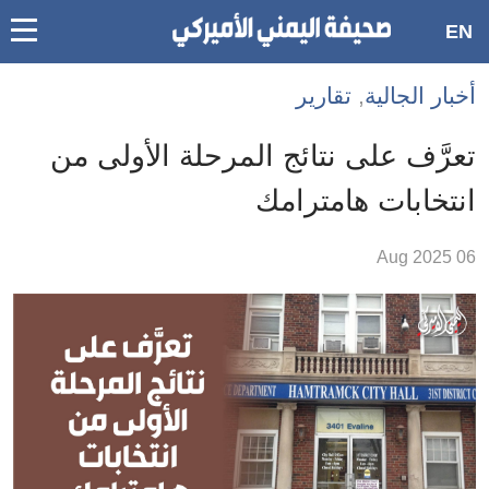
oggle
EN
main
Accessibilit
أخبار الجالية
,
تقارير
link
ation
تعرَّف على نتائج المرحلة الأولى من
لمحتوى
انتخابات هامترامك
لرئيسي
لأقسام
06 Aug 2025
لرئيسية
Ski
t
Searc