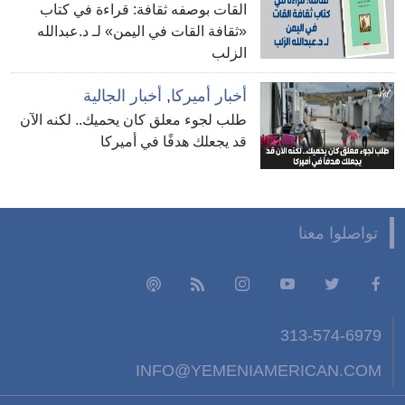
القات بوصفه ثقافة: قراءة في كتاب
«ثقافة القات في اليمن» لـ د.عبدالله
الزلب
أخبار أميركا
,
أخبار الجالية
طلب لجوء معلق كان يحميك.. لكنه الآن
قد يجعلك هدفًا في أميركا
تواصلوا معنا
313-574-6979
INFO@YEMENIAMERICAN.COM