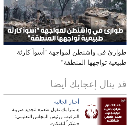
طوارئ في واشنطن لمواجهة “أسوأ كارثة
طبيعية تواجهها المنطقة”
قد ينال إعجابك أيضا
أخبار الجالية
هامترامك تقول «نعم» لتجديد ضريبة
الترفيه.. ورئيس المجلس التعليمي:
«شكراً لثقتكم«