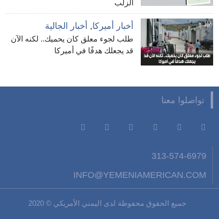
الزلب
أخبار أميركا
,
أخبار الجالية
طلب لجوء معلق كان يحميك.. لكنه الآن
قد يجعلك هدفًا في أميركا
تواصلوا معنا
313-574-6979
INFO@YEMENIAMERICAN.COM
جميع الحقوق محفوظة لدى اليمني الأمريكي © 2020