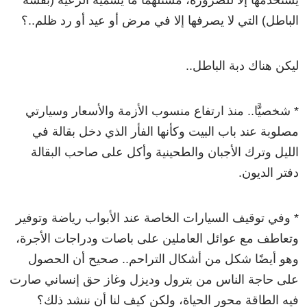
يستخدمها إلا للضرورة، مستلهمًا ما يسميه الرعية (بقشة
الباطل) التي لا يصرفها إلا في مرض أو عيد أو رد ظلم..؟
ليكن هناك دبة الباطل..
* شخصيًّا.. منذ ارتفاع منسوب الأزمة والأسعار وسيارتي
مصلوبة عند باب البيت وكأنها الفأر الذي دخل بقالة في
الليل وترك الأجبان والطحينية وأكل على صاحب البقالة
دفتر الديون.
* وفي توقيف السيارات الخاصة عند الأبواب رياضة وتوفير
وتعاطف مع عوائل العاملين على باصات ودراجات الأجرة،
وهو أيضًا شكل من أشكال التراحم.. صحيح أن الحصول
على حاجة الناس من بترول وديزل وغاز حق إنساني صارت
فيه الطاقة محور الحياة، ولكن كيف لنا أن ننشد ذلك؟