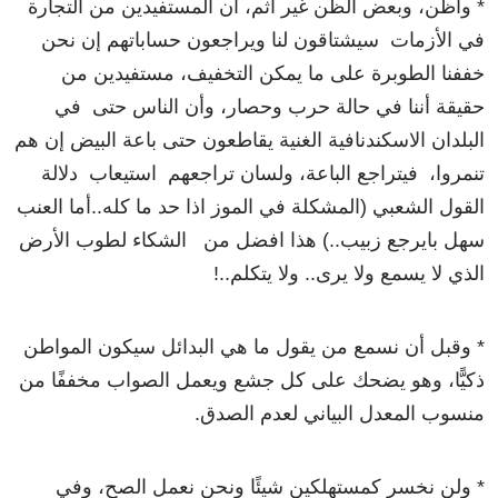
* وأظن، وبعض الظن غير اثم، أن المستفيدين من التجارة
في الأزمات سيشتاقون لنا ويراجعون حساباتهم إن نحن
خففنا الطوبرة على ما يمكن التخفيف، مستفيدين من
حقيقة أننا في حالة حرب وحصار، وأن الناس حتى في
البلدان الاسكندنافية الغنية يقاطعون حتى باعة البيض إن هم
تنمروا، فيتراجع الباعة، ولسان تراجعهم استيعاب دلالة
القول الشعبي (المشكلة في الموز اذا حد ما كله..أما العنب
سهل بايرجع زبيب..) هذا افضل من الشكاء لطوب الأرض
الذي لا يسمع ولا يرى.. ولا يتكلم..!
* وقبل أن نسمع من يقول ما هي البدائل سيكون المواطن
ذكيًّا، وهو يضحك على كل جشع ويعمل الصواب مخففًا من
منسوب المعدل البياني لعدم الصدق.
* ولن نخسر كمستهلكين شيئًا ونحن نعمل الصح، وفي