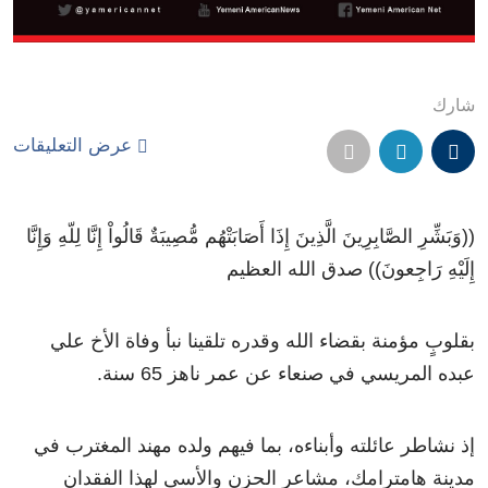
شارك
عرض التعليقات
((وَبَشِّرِ الصَّابِرِينَ الَّذِينَ إِذَا أَصَابَتْهُم مُّصِيبَةٌ قَالُواْ إِنَّا لِلّهِ وَإِنَّا
إِلَيْهِ رَاجِعونَ)) صدق الله العظيم
بقلوبٍ مؤمنة بقضاء الله وقدره تلقينا نبأ وفاة الأخ علي
عبده المريسي في صنعاء عن عمر ناهز 65 سنة.
إذ نشاطر عائلته وأبناءه، بما فيهم ولده مهند المغترب في
مدينة هامترامك، مشاعر الحزن والأسى لهذا الفقدان