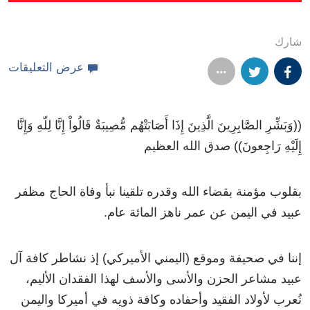
شارك
عرض التعليقات
((وَبَشِّرِ الصَّابِرِينَ الَّذِينَ إِذَا أَصَابَتْهُم مُّصِيبَةٌ قَالُواْ إِنَّا لِلّهِ وَإِنَّا
إِلَيْهِ رَاجِعونَ)) صدق الله العظيم
بقلوب مؤمنة بقضاء الله وقدره تلقينا نبأ وفاة الحاج مظفر
عبيد في اليمن عن عمر ناهز المائة عام.
إننا في صحيفة وموقع (اليمني الأميركي) إذ نشاطر كافة آل
عبيد مشاعر الحزن والأسى والأسف لهذا الفقدان الأليم،
نُعرب لأولاد الفقيد وأحفاده وكافة ذويه في أميركا واليمن