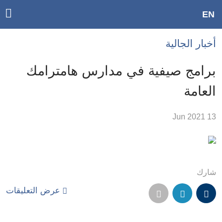
ggle
EN
ain
Accessibilit
أخبار الجالية
link
tion
برامج صيفية في مدارس هامترامك
لمحتوى
العامة
لرئيسي
لأقسام
13 Jun 2021
لرئيسية
Ski
t
Searc
شارك
عرض التعليقات