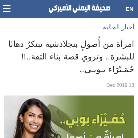
oggle
EN
main
Accessibilit
أخبار الجالية
link
ation
امرأة من أُصولٍ بنجلادشية تبتكرُ دهانًا
لمحتوى
للبشرة.. وتروي قصة بناء الثقة..!!
لرئيسي
حُمَـيْرَاء بـوبـي..
لأقسام
لرئيسية
13 Dec 2019
Ski
t
Searc