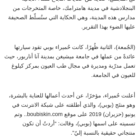
البنجلادشية في مدينة هامترامك، خاصة المتخرجات من
مدارس هذه المدينة، وهي الحكاية التي ستُسلّط الصحيفة
عليها الضوء بهذا التقرير.
(الجُمعة)، الثانية ظُهرًا، كانت حُميراء بوبي تقود سيارتها
عائدةً من عملها في جامعة ميشيغن بمدينة آنا أناربور، حيث
تعمل مدرّبة ومديرة في مجال طب العيون بمركز كيلوغ
للعيون في الجامعة.
أعلنت حُميراء، مؤخرًا، عن أحدث أعمالها للعناية بالبشرة،
وهو منتَج (بوبي)، والذي أطلقته على شبكة الانترنت في
يونيو (حزيران) 2019 على موقع boubiskin.com.. وتم
تسميته على اسمها (بوبي)، وقالت: “أردتُ أن تكون
منتجاتي حقيقية بالنسبة إليّ”.