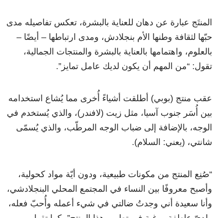
المنتَج عبارة عن دهان للعناية بالبشرة، تعكس تفاصيله مدى
حبّها لثقافة وطنها الأم بنجلادش، ومدى ارتباطها – أيضًا –
بالعلوم، واهتمامها بالعناية بالبشرة والمنتجات الجمالية،
تقول: “من المهم أن يكون لديك عامل تمايز”.
عقب منتج (بوبي) أطلقت أشياءً أُخرى مما يُشاع استخدامه
بين أُسَر جنوب آسيا، مثل زيت (لافندر)، والذي يُستخدم في
الوجه، بالإضافة إلى ضباب الوجه المرطّب، والذي يُسمّى
شانتي، (يعني: السلام).
“صُنِع المنتج من مكونات طبيعية، ودون أيّة مواد كحولية،
وأصبح معروفًا بين النساء في المجتمع المحلي البنجلادشي،
وأنا سعيدة أني وجدتُ ضالتي في شيء أعمله وأُحبّ فعله،
ولديّ عاطفة ورغبة في تطوير هذا المنتج”، كما تقول.