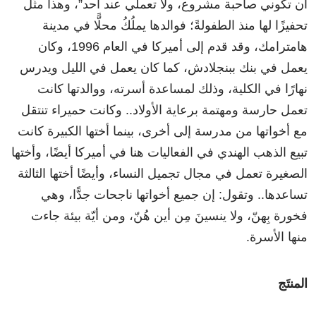
أن تكوني صاحبة مشروع، ولا تعملي عند أحد”، وهذا مثّل
تحفيزًا لها منذ الطفولةً؛ فوالدها يملُكُ محلًّا في مدينة
هامترامك، وقد قدم إلى أميركا في العام 1996، وكان
يعمل في بنك ببنجلادش، كما كان يعمل في الليل ويدرس
نهارًا في الكلية، وذلك لمساعدة أسرته، ووالدتها كانت
تعمل حارسة ومهتمة برعاية الأولاد.. وكانت حميراء تنتقل
مع أخواتها من مدرسة إلى أخرى، بينما أختها الكبيرة كانت
تبيع الذهب الهندي في الفعاليات هنا في أميركا أيضًا، وأختها
الصغيرة تعمل في مجال تجميل النساء، وأيضًا أختها الثالثة
تساعدها.. وتقول: إن جميع أخواتها ناجحات جدًّا، وهي
فخورة بِهنّ، ولا ينسينَ مِن أين هُنّ، ومن أيّة بيئة جاءت
منها الأسرة.
المنتَج