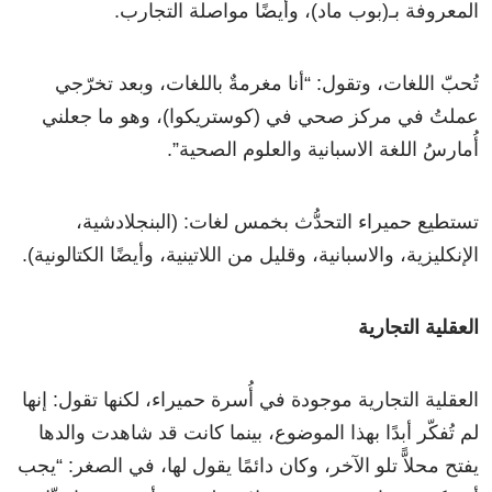
المعروفة بـ(بوب ماد)، وأيضًا مواصلة التجارب.
تُحبّ اللغات، وتقول: “أنا مغرمةٌ باللغات، وبعد تخرّجي
عملتُ في مركز صحي في (كوستريكوا)، وهو ما جعلني
أُمارسُ اللغة الاسبانية والعلوم الصحية”.
تستطيع حميراء التحدُّث بخمس لغات: (البنجلادشية،
الإنكليزية، والاسبانية، وقليل من اللاتينية، وأيضًا الكتالونية).
العقلية التجارية
العقلية التجارية موجودة في أُسرة حميراء، لكنها تقول: إنها
لم تُفكّر أبدًا بهذا الموضوع، بينما كانت قد شاهدت والدها
يفتح محلاًّ تلو الآخر، وكان دائمًا يقول لها، في الصغر: “يجب