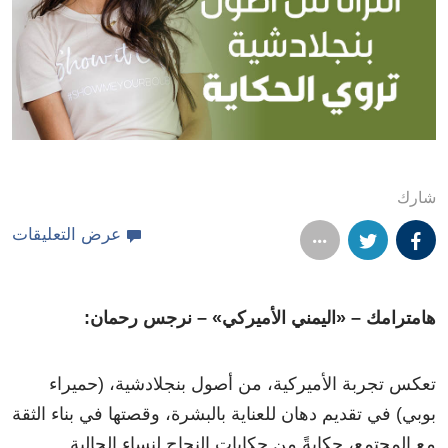
شارك
عرض التعليقات
هامترامك – «اليمني الأميركي» – نرجس رحمان:
تعكس تجربة الأميركية، من أصول بنجلادشية، (حميراء
بوبي) في تقديم دهان للعناية بالبشرة، وقصتها في بناء الثقة
مع المجتمع، حكايةً من حكايات النجاح لنساء الجالية