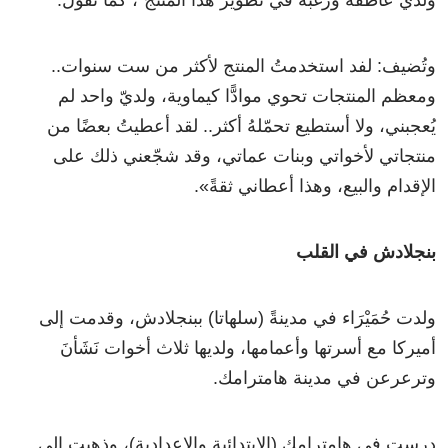
وتُضيف: لفد استخدمتُ المنتج لأكثر من ست سنوات..
ومعظم المنتجات تحوي موادًّا كيماوية، ولديّ واحد لم
يُعجبني، ولا أستطيع تحمّلهُ أكثر.. لقد أعطيتُ بعضًا من
منتجاتي لأخواتي وبنات عماتي، وقد شجّعني ذلك على
الإقدام والبيع، وهذا أعطاني ثقةً».
بنجلادش في القلب
ولدت حُمَيْرَاء في مدينةً (سلهاتا) ببنجلادش، وقدمت إلى
أميركا مع أسرتها وأعمامها، ولديها ثلاث أخوات نَشَأنَ
وترعرعن في مدينة هامترامك.
درست في هامترامك (الابتدائية والإعدادية)، وذهبت إلى