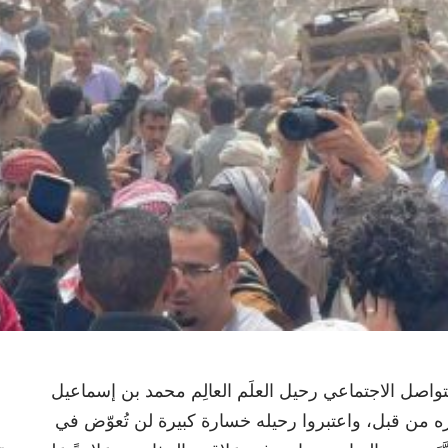
تواصل الاجتماعي رحيل العلَم العالِم محمد بن إسماعيل
يره من قبل، واعتبروا رحيله خسارة كبيرة لن تُعوّض في