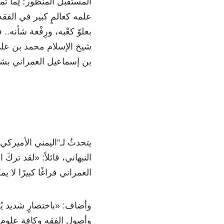
المستقبل المنظور؛ لِما تمي
علمه كعالمٍ كبير في الفق
بعلوّ كعْبه، ورِفْعة شأنه.
شيخ الإسلام محمد بن علي 
بن إسماعيل العمراني بش
يتحدثُ لـ”اليمني الأميركي
النبهاني، قائلاً:
«
لقد تركَ ا
العمراني فراغًا كبيرًا لا 
وأضاف:
«
باختصارٍ شديد يُ
وأصول الفقه وكافة علوم ا