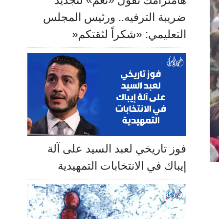
هامترامك تقول «نعم» لتجديد
ضريبة الترفيه.. ورئيس المجلس
التعليمي: «شكراً لثقتكم«
فوز تاريخي لعبد السيد على آلة
إيباك في الانتخابات التمهيدية