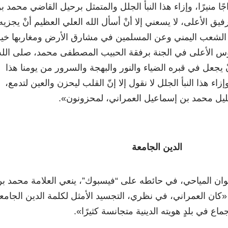
اجًا منيرًا، وإزاء هذا النبأ الجلل والمتمثل برحيل القاضي محمد ب
يق الأعلى، لا يسعني إلا أنْ أسأل الله العلي العظيم أنْ يجزيه
 الشعب اليمني وعن المسلمين في مشارق الأرض ومغاربها خي
دوس الأعلى في الجنة برفقة الحبيب المصطفى محمد، صلى الله
 يجعل في قبره الضياء والنور والبهجة والسرور من يومنا هذا
زاء هذا النبأ الجلل لا نقول إلا إنّ القلب ليحزن والعين لتدمع،
الجليل محمد بن إسماعيل العمراني، لمحزونون
»
.
الدين الجامعة
وان المياحي، في حائطه على “فيسبوك”، ينعي العلامة محمد ب
«
كان العمراني، في نظري، التجسيد الأمثل لكلمة الدين الجامع
جماع في بلدٍ هويته الدينية متجانسة كثيرًا
»
.