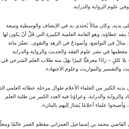
وفي علوم الرواية والدراية.
على يديه، وكان مثالاً يُحتذى به في الإنصاف والوسطية وسعة
ينفد عطاؤه، وهو القامة العلمية الكبيرة التي قَلَّ أنْ يكون لها
مثالٌ في التواضع، وأنموذجٌ في الزهد والتقوى.. تعمَّرَ مائة
ظمها في نشر علوم الفقه والحديث والرواية والدراية
 بلا كللٍ – زادًا معرفيًّا كبيرًا نهَلَ منه طلاب العلم الشرعي في
ث والتفسير والمواريث وعلوم الاجتهاد
»
.
ى يديه الكثير من العلماء الأعلام طوال مرحلة عطائه العلمي ال
 والرواية والدراية، وعزاؤنا فيه العدد الكبير من طلبة العلم
أصبحوا علماء أعلامًا يُشارُ إليهم بالبنان
»
.
القاضي محمد بن إسماعيل العمراني معظم العمر عالمًا ومعلّمً