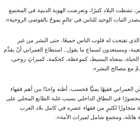
ير، تشظت البلاد كثيرًا، وتعرضت الهوية الدينية في المجتمع
صدر الثبات الوحيد للناس في عالمٍ يموجُ بالفوضى الروحية
»
.
الذي تفتحت له قلوب الناس جميعًا، حتى البشر من غير
غينة، ومستعدون لسماع ما يقول.. استطاع العمراني أنْ يقدِّم
 الحياة، بمعناه البسيط، كموعظة، كحكمة، كميراثٍ روحي،
مُ مع مصالح البشر
»
.
ُن العمراني فقيهًا يمنيًّا فحسب، أظنه واحدًا من أهم فقهاء
 محصورًا في النطاق الداخلي بسبب غلبة الطابع المحلي على
ة متجاوزًا لكثيرٍ من فقهاء عصره في كامل بلاد العرب
هائلة، ومجمع شامل لميراث الأمة
»
.