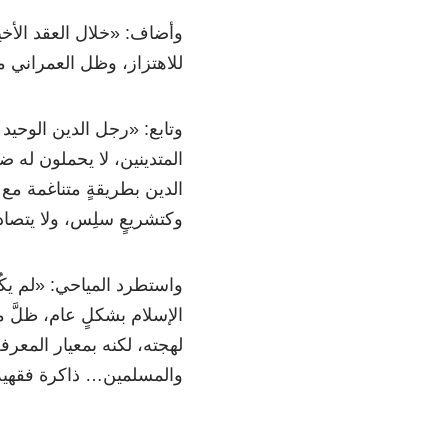
وأضاف:
«
خلال العقد الأخ
للاهتزاز، وظل العمراني م
وتابع:
«
رجل الدين الوحيد 
المتدينين، لا يحملون له ض
الدين بطريقةٍ متناغمة مع
وكتشريعٍ سلِس، ولا يتصاد
واستطرد المياحي:
«
لم يك
الإسلام بشكلٍ عام، ظلَّ
لهجته، لكنه بمعيار المعرف
والمسلمين… ذاكرة فقهية 