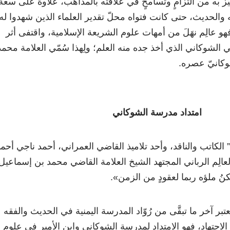
َّزَ به من التزامٍ وتسامحٍ في علاقته بالمذاهب، علاوةً على سعة
ه والحديث، حتى كانت فتواه محلّ تقدير العلماء الذين شهدوا له
. فهو عالِم نهَلَ من أمهات علوم الشريعة الإسلامية، واقتفى أثر
الشوكاني الذي أخذ جده منه العلم؛ ولِهذا سُمّي العلامة محمد
وكانيّ عصره.
امتداد مدرسة الشوكاني
” الكاتب والناقد، وأحد تلاميذ القاضي العمراني، أحمد ناجي أحم
لعالِم الرباني المجتهد الشيخ العلامة القاضي محمد بن إسماعيل
يمكنُ ملؤه ربما لعقودٍ من الزمن
»
.
عتبر آخر ما تبقَّى من رُوّاد المدرسة اليمنية في الحديث والفقه
لاجتهاد، فهو الامتداد لمدرسة الشوكاني وابن الأمير في علوم