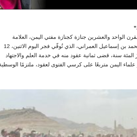
”
قرن الواحد والعشرين جنازة كجنازة مفتي اليمن، العلامة
المجتهد المجدد القاضي محمد بن إسماعيل العمراني، الذي تُوفّي فجر اليوم الاثنين، 12
زُ المئة سنة، قضى ثمانية عقود منه في خدمة العلم والاجتهاد
علماء اليمن متربعًا على كرسي الفتوى لعقود، ملتزمًا الوسطية