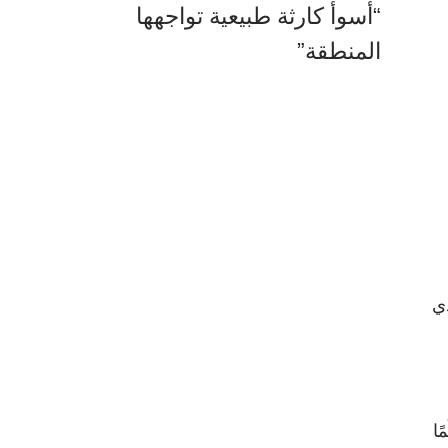
“أسوأ كارثة طبيعية تواجهها
المنطقة”
ذي
ا