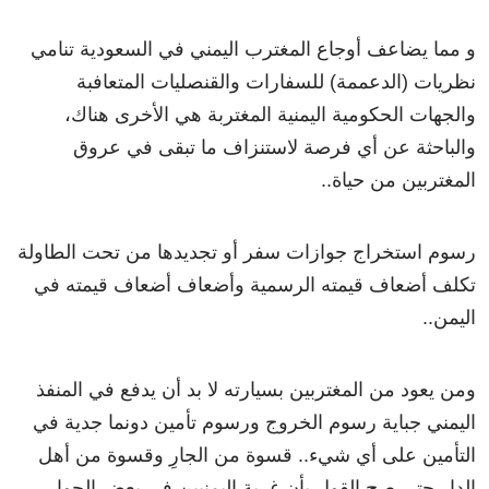
و مما يضاعف أوجاع المغترب اليمني في السعودية تنامي
نظريات (الدعممة) للسفارات والقنصليات المتعافبة
والجهات الحكومية اليمنية المغتربة هي الأخرى هناك،
والباحثة عن أي فرصة لاستنزاف ما تبقى في عروق
المغتربين من حياة..
رسوم استخراج جوازات سفر أو تجديدها من تحت الطاولة
تكلف أضعاف قيمته الرسمية وأضعاف أضعاف قيمته في
اليمن..
ومن يعود من المغتربين بسيارته لا بد أن يدفع في المنفذ
اليمني جباية رسوم الخروج ورسوم تأمين دونما جدية في
التأمين على أي شيء.. قسوة من الجارِ وقسوة من أهل
الدار حتى صح القول بأن غربة اليمنيين في بعض الجوار