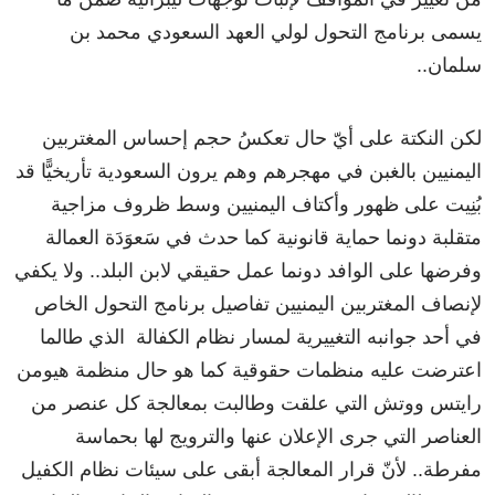
يسمى برنامج التحول لولي العهد السعودي محمد بن
سلمان..
لكن النكتة على أيّ حال تعكسُ حجم إحساس المغتربين
اليمنيين بالغبن في مهجرهم وهم يرون السعودية تأريخيًّا قد
بُنِيت على ظهور وأكتاف اليمنيين وسط ظروف مزاجية
متقلبة دونما حماية قانونية كما حدث في سَعوَدَة العمالة
وفرضها على الوافد دونما عمل حقيقي لابن البلد.. ولا يكفي
لإنصاف المغتربين اليمنيين تفاصيل برنامج التحول الخاص
في أحد جوانبه التغييرية لمسار نظام الكفالة الذي طالما
اعترضت عليه منظمات حقوقية كما هو حال منظمة هيومن
رايتس ووتش التي علقت وطالبت بمعالجة كل عنصر من
العناصر التي جرى الإعلان عنها والترويج لها بحماسة
مفرطة.. لأنّ قرار المعالجة أبقى على سيئات نظام الكفيل