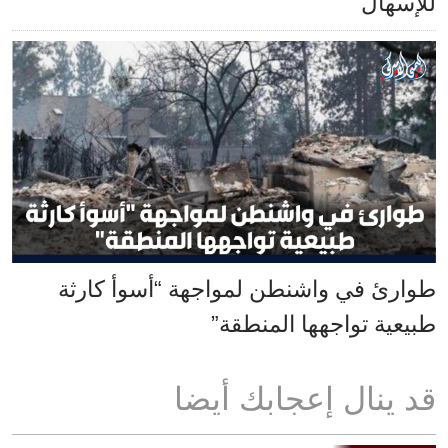
للإسهال
طوارئ في واشنطن لمواجهة “أسوأ كارثة
طبيعية تواجهها المنطقة”
قد ينال إعجابك أيضا