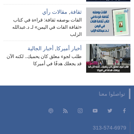
ثقافة
,
مقالات رأي
القات بوصفه ثقافة: قراءة في كتاب
«ثقافة القات في اليمن» لـ د.عبدالله
الزلب
أخبار أميركا
,
أخبار الجالية
طلب لجوء معلق كان يحميك.. لكنه الآن
قد يجعلك هدفًا في أميركا
تواصلوا معنا
313-574-6979