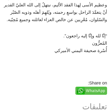
وعظيم الأسى لِهذا الفقد الأليم، نبتهلُ إلى الله العليّ القدير
أنْ يتغمَّدَ الراحل بواسعِ رحمته، ويُلهِمَ أهله وذويه الصّبْر
والسّلوان، مُعْرِبين عن خالص العزاء لعائلته وجميع مُحِبّيه.
“إنَّا لله وإنَّا إليه راجعون”.
المُعزُّون
أُسْرة صحيفة اليمني الأميركي
Share on:
WhatsApp
تعليقات