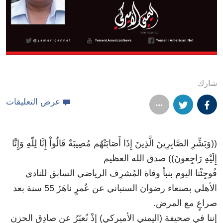
شارك
عرض التعليقات
((وَبَشِّرِ الصَّابِرِينَ الَّذِينَ إِذَا أَصَابَتْهُم مُصِيبَةٌ قَالُواْ إِنَّا لِلّهِ وَإِنَّا
إِلَيْهِ رَاجِعونَ)) صدق الله العظيم
فُوجِئْنا اليوم بنبأ وفاة المُشرِف الرياضي السابق للنادي
الأهلي بصنعاء رضوان السنباني عن عُمرٍ ناهَزَ 55 سنة بعد
صراعٍ مع المرض.
إننا في صحيفة (اليمني الأميركي) إذْ نُعبّرُ عن صادِق الحزن