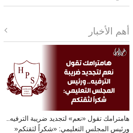
أهم الأخبار
هامترامك تقول «نعم» لتجديد ضريبة الترفيه..
ورئيس المجلس التعليمي: «شكراً لثقتكم«