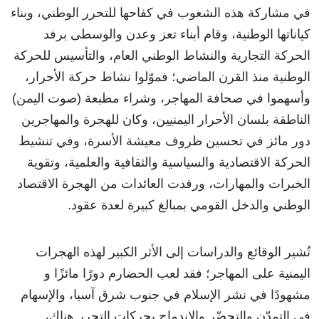
في مشاركة هذه الشعوب في كفاحها للتحرر الوطني، وبناء
كياناتها الوطنية، وقام أبناء تعز وعدن والوسطى برفد
الحركة التجارية والنشاط الوطني العام، والتأسيس للحركة
الوطنية منذ القرن الماضي؛ فموّلوا نشاط حركة الأحرار،
وأسهموا في صحافة المهاجر، وشراء مطبعة (صوت اليمن)
الناطقة بلسان الأحرار اليمنيين، وكان للهجرة والمهاجرين
دور مائز في تحسين ظروف معيشة الأسرة، وفي تنشيط
الحركة الاقتصادية والسياسية والثقافية والعلمية، وتقوية
الخبرات والمهارات، ورفدت العائدات من الهجرة الاقتصاد
الوطني والدخل القومي بمبالغ كبيرة لعدة عقود.
تُشير الوقائع والدراسات إلى الأثر الكبير لهذه الهجرات
اليمنية على المهاجر؛ فقد لعب الحضارم دورًا مائزًا و
مشهودًا في نشر الإسلام في جنوب شرق آسيا، والإسهام
في التمدّن والتحضّر والاندماج بحركات التحرر هناك،