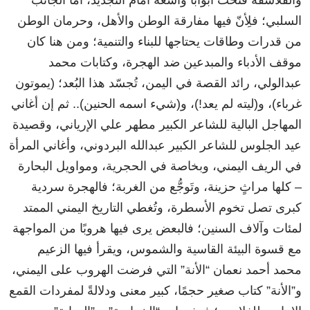
السلبي؛ فلِأنّ فيها مفارقة الوطن والأهل، وحرمان الوطن
من قدرات وطاقات يحتاجها للبناء والتنمية؛ ومن هنا كان
موقف الأدباء والمبدعين ضد الهجرة، وكتابات محمد
عبدالولي، رائد القصة في اليمن، تُجسّد هذا البُعد؛ (يموتون
غرباء)، و(ليته لم يعد!)، و(شيء اسمه الحنين).. ثم إن أغاني
المهاجل البالية للشاعر الكبير مطهر علي الإرياني، وقصيدة
عيد الجلوس للشاعر الكبير عبدالله البردوني، وأغاني المرأة
في الريف اليمني، وبخاصة في الحجرية، ومواويل البحارة
– كلها مراثٍ حزينة، وتَوجُّع من الغربة؛ فالهجرة سردية
كبرى تصل تخوم الأسطرة، وتُغطي التاريخ اليمني الممتد
لمئات وآلاف السنين؛ فالبعض يرى فيها هروبًا من المواجهة
مع قسوة البيئة القاسية والشموس، ويقرأ فيها الزعيم
محمد أحمد نعمان “الأنة” التي فرضت الهروب على اليمني،
و”الأنة” كتاب صغير حجمًا، كبير معنى ودلالةً لمفردات القمع