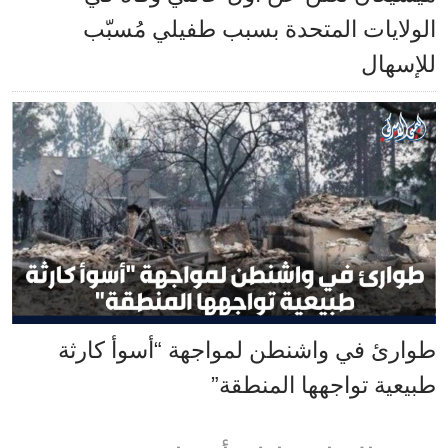
الولايات المتحدة بسبب طفيلي مُسبّب
للإسهال
طوارئ في واشنطن لمواجهة “أسوأ كارثة
طبيعية تواجهها المنطقة”