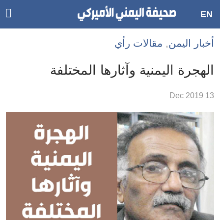
ggle
EN
ain
Accessibilit
أخبار اليمن
,
مقالات رأي
link
tion
الهجرة اليمنية وآثارها المختلفة
لمحتوى
13 Dec 2019
لرئيسي
لأقسام
لرئيسية
Ski
t
Searc