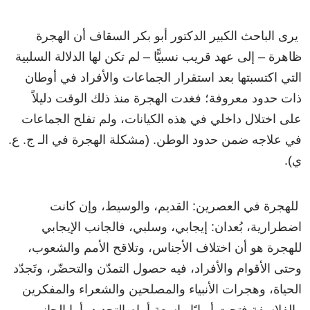
يرى الباحث الكبير الدكتور أبو بكر السقاف أن الهجرة
ظاهرة – إلى عهد قريب نسبيًّا – لم تكن لها الدلالة السلبية
التي اكتسبتها بعد استقرار الجماعات والأفراد في أوطان
ذات حدود معروفة؛ فغدت الهجرة منذ ذلك الوقت دليلاً
على اختلال داخلي في هذه الكيانات، ولم تفلح الجماعات
في علاجه ضمن حدود الوطن. (مشكلة الهجرة في الـ ج. ع.
ي).
للهجرة في العصرين: القديم، والوسيط، وإن كانت
اضطرارية، بُعدان: إيجابي، وسلبي، فالجانب الإيجابي
للهجرة هو أن اختلاف الأجناس، وتلاقح الأمم والشعوب،
وحتى الأقوام والأفراد، فيه حصول التمدّن والتحضّر، وتَجدّد
الحياة، وهجرات الأنبياء والمصلحين والشعراء والمفكرين
والفلاسفة فتحت أبوابًا واسعة أمام التجديد، أما الجانب