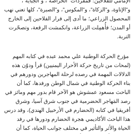
الإمامي للفلاحين؛ فمفردات “الخراصة”، و”الجباية”،
و”الإتاوة، و”الزكاة”، و”المكوس”، و”الصبرة”، كلها تعني نهب
المحصول الزراعي؛ ما أدى إلى فرار الفلاحين إلى الخارج
أو المدن؛ فأُهمِلت الزراعة، وانكمشت الرقعة، وتصحّرت
التربة.
مؤرخ الحركة الوطنية علي محمد عبده في كتابه المهم
(لمحات من تاريخ حركة الأحرار اليمنيين) قرأ ودوّن هذه
الدلالات المهمة في رصده لرحلة المهاجرين ودورهم في
بناء الحركة الوطنية في شمال الوطن ورفدها، كما أن
الباحث مسعود عمشوش هو الآخر قام بدور مهم ومائز في
رصد المَهاجر الحضرمية في جنوب شرق آسيا، وشرق
أفريقيا في كتابه (الحضارم في الأرخبيل الهندي)، وقد درس
هذا الباحث الأكاديمي هجرة الحضارم ودورها في رفد
الحياة والأثر والتأثير في مختلف جوانب الحياة، كما أن