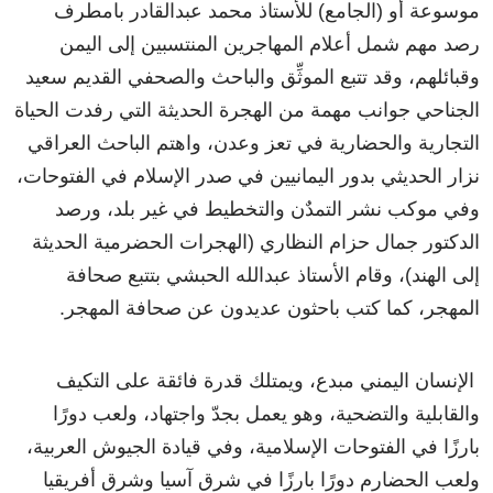
موسوعة أو (الجامع) للأستاذ محمد عبدالقادر بامطرف
رصد مهم شمل أعلام المهاجرين المنتسبين إلى اليمن
وقبائلهم، وقد تتبع الموثِّق والباحث والصحفي القديم سعيد
الجناحي جوانب مهمة من الهجرة الحديثة التي رفدت الحياة
التجارية والحضارية في تعز وعدن، واهتم الباحث العراقي
نزار الحديثي بدور اليمانيين في صدر الإسلام في الفتوحات،
وفي موكب نشر التمدٌن والتخطيط في غير بلد، ورصد
الدكتور جمال حزام النظاري (الهجرات الحضرمية الحديثة
إلى الهند)، وقام الأستاذ عبدالله الحبشي بتتبع صحافة
المهجر، كما كتب باحثون عديدون عن صحافة المهجر.
الإنسان اليمني مبدع، ويمتلك قدرة فائقة على التكيف
والقابلية والتضحية، وهو يعمل بجدّ واجتهاد، ولعب دورًا
بارزًا في الفتوحات الإسلامية، وفي قيادة الجيوش العربية،
ولعب الحضارم دورًا بارزًا في شرق آسيا وشرق أفريقيا