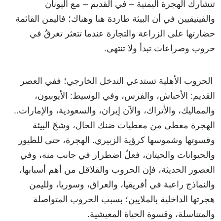
تتشارك الهجرة اليمنية – في القديم – مع اليونان
والفينيقيين في أن البيئة طاردة هنا وهناك؛ فاليمن القائمة
حضارتها على الزراعة والتجارة عندما تتعثر تغرقُ في
حروب وصراعات تبدأ ولا تنتهي.
الحروب الأهلية تستدعي التدخل الخارجي؛ ففي العصر
القديم: الأحباش، والفرس، وفي الوسيط: الأيوبيون،
والمماليك، والأتراك، والآن إيران، والسعودية، والإمارات..
الهجرة معطى من معطيات ضنك الحال، وشحّ البيئة
وقسوتها وشموسها كرؤية الزبيري. الهجرة، حتى للطيور
والحيوانات والحيتان، فعلُ اضطرار في جانب منه، وفي
العصور الحديثة، فإن الحروب والقلاقل من أهم أسبابها،
والنماذج راعبة في أفريقيا، والعراق، وسوريا، ولليمن
هجرتها الداخلية بالملايين؛ بسبب الحروب المتواصلة
والمتناسلة، وقسوة الحياة المعيشية.