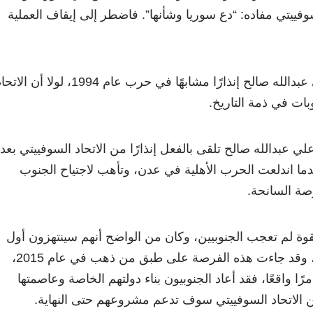
لسوفييتي مفاده: “دع سوريا وشأنها”. فاضطر إلى إيقاف العملية
وكان يمكن أن يتلقى علي عبدالله صالح إنذارًا مشابهًا في حرب عام 1994، لولا أن الا
ات في ذمة التاريخ.
لي عبدالله صالح تلقى بالفعل إنذارًا من الاتحاد السوفييتي بعد
ل في عام 1986، عندما اندلعت الحرب الأهلية في عدن، وتأهب لاجتياح الجنوب
فرصة السانحة.
وة لم تعجب الجنوبيين، وكان من الواضح أنهم سينتهزون أول
فرصة تلوح لهم للانفصال، وقد جاءت هذه الفرصة على طبق من ذهب في عام 2015،
مرًا واقعًا، فقد أعاد الجنوبيون بناء دولتهم الخاصة وعاصمتها
 الاتحاد السوفييتي سوف تدعم مشروعهم حتى النهاية.