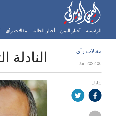
Accessibilit
link
لمحتوى
الرئيسية
أخبار اليمن
أخبار الجالية
مقالات رأي
أ
لرئيسي
لأقسام
لرئيسية
مقالات رأي
النادلة ا
Ski
t
06 Jan 2022
Searc
شارك