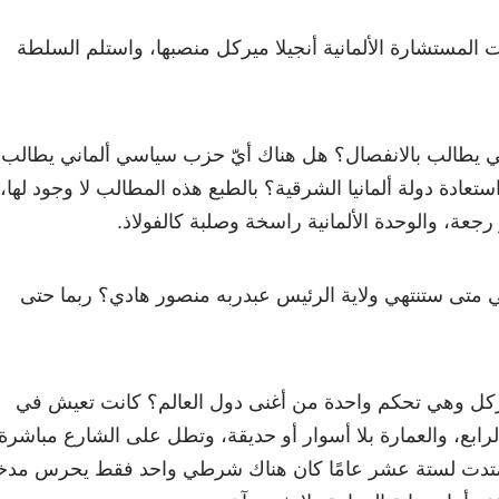
سمبر 2021 غادرت المستشارة الألمانية أنجيلا ميركل منصبها، واستلم السلطة
ي يطالب بالانفصال؟ هل هناك أيّ حزب سياسي ألماني يطالب
استعادة دولة ألمانيا الشرقية؟ بالطبع هذه المطالب لا وجود لها،
جعة، والوحدة الألمانية راسخة وصلبة كالفولاذ.
متى ستنتهي ولاية الرئيس عبدربه منصور هادي؟ ربما حتى
يركل وهي تحكم واحدة من أغنى دول العالم؟ كانت تعيش في
ابع، والعمارة بلا أسوار أو حديقة، وتطل على الشارع مباشرة.
امتدت لستة عشر عامًا كان هناك شرطي واحد فقط يحرس مد