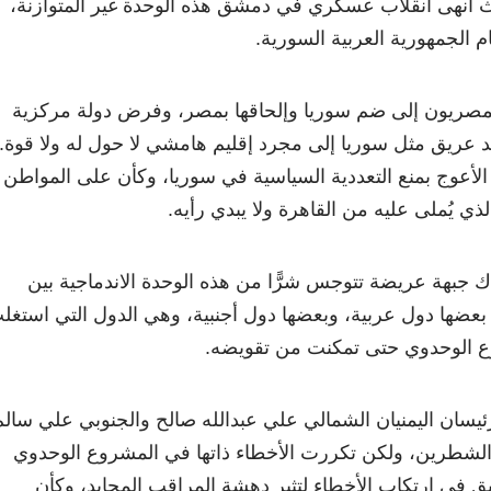
سبتمبر 1961، حيث أنهى انقلاب عسكري في دمشق هذه الوحدة غير المتوازنة،
م الجمهورية العربية السورية.
لمصريون إلى ضم سوريا وإلحاقها بمصر، وفرض دولة مركزية
د عريق مثل سوريا إلى مجرد إقليم هامشي لا حول له ولا قوة.
الأعوج بمنع التعددية السياسية في سوريا، وكأن على المواطن
ي يُملى عليه من القاهرة ولا يبدي رأيه.
ك جبهة عريضة تتوجس شرًّا من هذه الوحدة الاندماجية بين
ن، بعضها دول عربية، وبعضها دول أجنبية، وهي الدول التي استغل
 الوحدوي حتى تمكنت من تقويضه.
و 1990 وقّع الرئيسان اليمنيان الشمالي علي عبدالله صالح والجنوبي علي سال
ن الشطرين، ولكن تكررت الأخطاء ذاتها في المشروع الوحدوي
بق في ارتكاب الأخطاء لتثير دهشة المراقب المحايد، وكأن